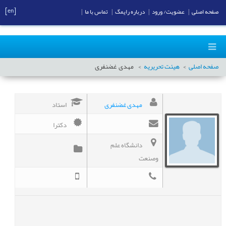
[en]
صفحه اصلی
|
عضویت/ ورود
|
درباره رایمگ
|
تماس با ما
|
صفحه اصلی
هیئت تحریریه
مهدی
غضنفری
مهدی غضنفری
استاد
دکترا
دانشگاه علم
وصنعت