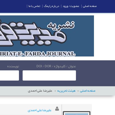
صفحه اصلی
|
عضویت/ ورود
|
درباره رایمگ
|
تماس با ما
|
عنوان / کلیدواژه / DOI / DOR
نویسنده
صفحه اصلی
هیئت تحریریه
علیرضا
علی احمدی
علیرضا علی احمدی