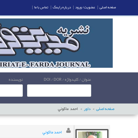
صفحه اصلی
|
عضویت/ ورود
|
درباره رایمگ
|
تماس با ما
|
عنوان / کلیدواژه / DOI / DOR
نویسنده
صفحه اصلی
داور
احمد
ماکوئي
احمد ماکوئي