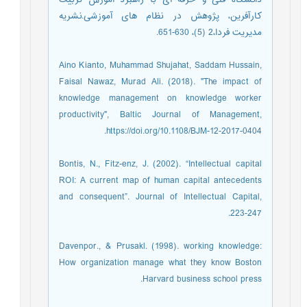
کارآفرین، پژوهش در نظام های آموزشی.نشریه
مدیریت فردا،2 (5)، 630-651.
Aino Kianto, Muhammad Shujahat, Saddam Hussain,
Faisal Nawaz, Murad Ali. (2018). "The impact of
knowledge management on knowledge worker
productivity", Baltic Journal of Management,
https://doi.org/10.1108/BJM-12-2017-0404.
Bontis, N., Fitz-enz, J. (2002). “Intellectual capital
ROI: A current map of human capital antecedents
and consequent”. Journal of Intellectual Capital,
223-247.
Davenpor., & Prusakl. (1998). working knowledge:
How organization manage what they know Boston
Harvard business school press.