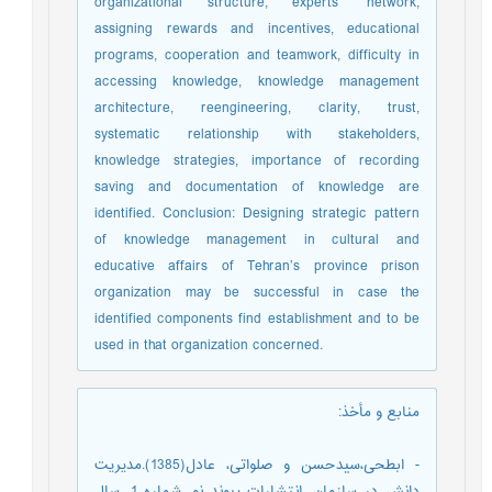
organizational structure, experts’ network,
assigning rewards and incentives, educational
programs, cooperation and teamwork, difficulty in
accessing knowledge, knowledge management
architecture, reengineering, clarity, trust,
systematic relationship with stakeholders,
knowledge strategies, importance of recording
saving and documentation of knowledge are
identified. Conclusion: Designing strategic pattern
of knowledge management in cultural and
educative affairs of Tehran’s province prison
organization may be successful in case the
identified components find establishment and to be
used in that organization concerned.
منابع و مأخذ
:
- ابطحی،سیدحسن و صلواتی، عادل(1385).مدیریت
دانش در سازمان، انتشارات پیوند نو، شماره 1، سال