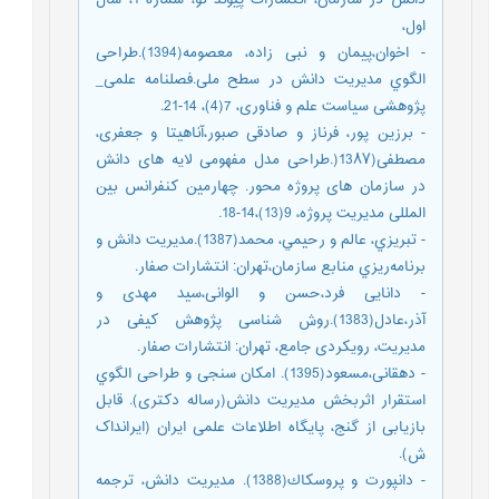
اول،
- اخوان،پیمان و نبی زاده، معصومه(1394).طراحی
الگوي مدیریت دانش در سطح ملی.فصلنامه علمی_
پژوهشی سیاست علم و فناوری، 7(4)، 14-21.
- برزین پور، فرناز و صادقی صبور،آناهیتا و جعفری،
مصطفی(13۸۷(.طراحی مدل مفهومی لایه های دانش
در سازمان های پروژه محور. چهارمین کنفرانس بین
المللی مدیریت پروژه، 9(13)،14-18.
- تبريزي، عالم و رحيمي، محمد(1387).مديريت دانش و
برنامه‌ريزي منابع سازمان،تهران: انتشارات صفار.
- دانایی فرد،حسن و الوانی،سید مهدی و
آذر،عادل(1383).روش شناسی پژوهش کیفی در
مدیریت، رویکردی جامع، تهران: انتشارات صفار.
- دهقانی،مسعود(1395). امکان سنجی و طراحی الگوي
استقرار اثربخش مدیریت دانش(رساله دکتری). قابل
بازیابی از گنج، پایگاه اطلاعات علمی ایران (ایرانداک
ش).
- دانپورت و پروسكاك(1388). مديريت دانش، ترجمه