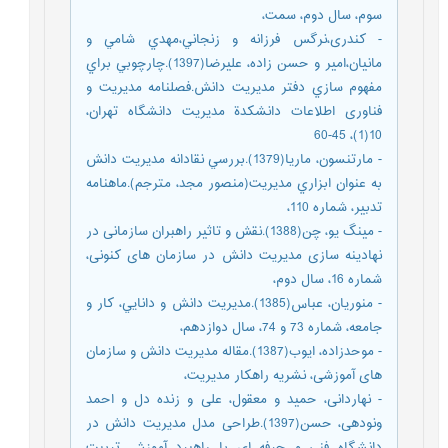
سوم، سال دوم، سمت،
- کندری،نرگس فرزانه و زنجاني،مهدي شامي و
مانيان،امير و حسن زاده، عليرضا(1397).چارچوبي براي
مفهوم سازي دفتر مديريت دانش.فصلنامه مدیریت و
فناوری اطلاعات دانشكدة مديريت دانشگاه تهران،
10(1)، 45-60
- مارتنسون، ماريا(1379).بررسي نقادانه مديريت دانش
به عنوان ابزاري مديريت(منصور مجد، مترجم).ماهنامه
تدبير، شماره 110،
- مینگ یو، چن(1388).نقش و تاثیر راهبران سازمانی در
نهادینه سازی مدیریت دانش در سازمان های کنونی،
شماره 16، سال دوم،
- منوريان، عباس(1385).مديريت دانش و دانايي، كار و
جامعه، شماره 73 و 74، سال دوازدهم،
- موحدزاده، ایوب(1387).مقاله مدیریت دانش و سازمان
های آموزشی، نشریه راهکار مدیریت،
- نهاردانی، حمید و معقول، علی و زنده دل و احمد
ونودهی، حسن(1397).طراحی مدل مدیریت دانش در
دانشگاه فنی و حرفه ای با راهبرد آموزش تربیت