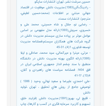
حسين سرشت نشر، تهران: انتشارات ساپكو.
- رادينگ،آلن(1383).مديريت دانش موفقيت در اقتصاد
جهاني مبتني بر اطلاعات (محمدحسين لطيفي،
مترجم). انتشارات سمت،
- رضایی نو، جلال و شاه حسینی، محمد علی و
خسروی، سروش(1393).ارائه مدل مفهومی بر اساس
عوامل موثر بر پیاده سازی سیستم مدیریت دانش در
گروه شرکت های همکاران سیستم.فصلنامه مدیریت
توسعه فناوری، 1(4)، 31-45
- عزتی، میترا و میرکمالی، سید محمد، صادقی و لیلا
(1395).ارائه الگوی بهینه مديريت دانش در دانشگاه
منطبق با سند چشم انداز جمهوری اسلامی ايران در
افق 1404. فصلنامه سیاست های راهبردی و کلان،
4(13)، 17-41
-علي احمدي، عليرضا و سعيد نهائي، وحيد ( 1386 )
توصيفي جامع از روش هاي تحقيق ، تهران ،توليد
دانش
- قلیچ لی، بهروز(1391).مدیریت دانش (فرایند خلق،
تسهیم و کاربرد سرمایه فکری در کسب و کارها)، چاپ