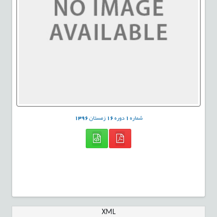
شماره
1
دوره
16
زمستان
1396
XML