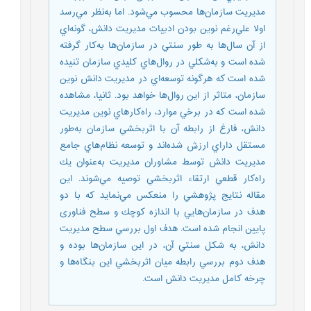
مديريت سازمان‌ها محسوب مي‌شود. اما به‌نظر مي‌رسد
اولا علي‌رغم نوين بودن ادبيات مديريت دانش، گونه‌اي
از آن سال‌ها به طور سنتي در سازمان‌ها به‌كار گرفته
شده است و به‌شكلي در روال‌هاي كليدي سازمان تنيده
شده است كه هرگونه توسعه‌اي در مديريت دانش نوين
سازمان، متاثر از اين روال‌ها خواهد بود. ثانيا، مشاهده
شده است كه در برخي موارد، راه‌كارهاي نوين مديريت
دانش، فارغ از رابطه‌ آن با اثربخشي سازمان‌ به‌طور
مستقل داراي ارزش شده‌اند و توسعه نظام‌هاي جامع
مديريت دانش توسط مشاوران مديريت به‌عنوان يك
راه‌كار قطعي ارتقاء اثربخشي توصيه مي‌شوند. اين
مقاله نتايج پژوهشي را منعكس مي‌نمايد كه با دو
هدف در سازمان‌هايي با اندازه كوچك و سطح فناوری
پايين انجام شده است. هدف اول بررسي سطح مديريت
دانش،‌ به شكل سنتي آن، در اين سازمان‌ها بوده و
هدف دوم بررسي رابطه ميان اثربخشي اين بنگاه‌ها و
چرخه كامل مديريت دانش است.