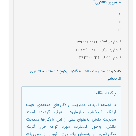
3
طاهرپور كلانتري
-
1
-
2
-
3
تاریخ دریافت : 1394/12/12
تاریخ پذیرش : 1394/12/12
تاریخ انتشار : 1393/03/31
کلید واژه
:
مديريت دانش بنگاه‌هاي كوچك و متوسط فناوری
اثربخشي
,
چکیده مقاله
:
با توسعه ادبيات مديريت، راه‌كارهاي متعددي جهت
ارتقاء اثربخشي سازمان‌ها معرفي گرديده است.
مديريت دانش به‌عنوان يكي از اين راه‌كارها مديريت
دانش، به‌طور گسترده مورد توجه قرار گرفته
به‌كارگيري آن‌ به‌عنوان يك روش نوين، از ضروريات