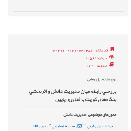
کد مقاله
: 139412121419531357
بازدید
: 11056
صفحه
: 1 - 10
نوع مقاله
: پژوهشی
بررسي رابطه ميان مديريت دانش و اثربخشي
بنگاه‌هاي كوچك با فناوری پايين
محورهای موضوعی
:
مدیریت دانش
2
*
1
سعيد حسين رفيعي
سمانه همايوني
حبيب‌الله
,
,