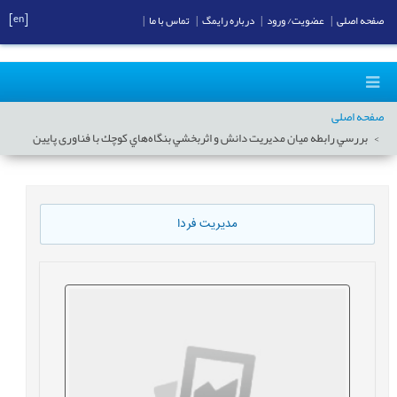
[en]
صفحه اصلی
|
عضویت/ ورود
|
درباره رایمگ
|
تماس با ما
|
صفحه اصلی
بررسي رابطه ميان مديريت دانش و اثربخشي بنگاه‌هاي كوچك با فناوری پايين
مدیریت فردا