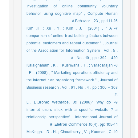
Investigation of online community voluntary
behavior using cognitive map" , Compute Human
Behavior , 23 , pp:111-26.#
7- Kim ,H. ; Xu , Y. ; Koh , J. , (2004) , " A
comparison of online trust building factors between
potential customers and repeat customer " , Journal
of the Association for Information System , Vol . 5 ,
No . 10 , pp : 392 – 420 . #
8- Kalaignanam , K . ; Kushwaha , T . ; Varadarajan
, P. , (2008) , " Marketing operations efficiency and
the Internet : an organizing framework " , Journal of
Business research , Vol . 61 , No . 4 , pp : 300 – 308
.#
9- Li, D.Brone: Wetherbe, Jc (2006)" Why do
internet users stick with a specific website ? a
relationship perspective" , International Journal of
Eletron Commerce,10(4), pp: 105-41. #
10-McKnight , D . H. ; Choudhurry , V. ; Kacmar , C.