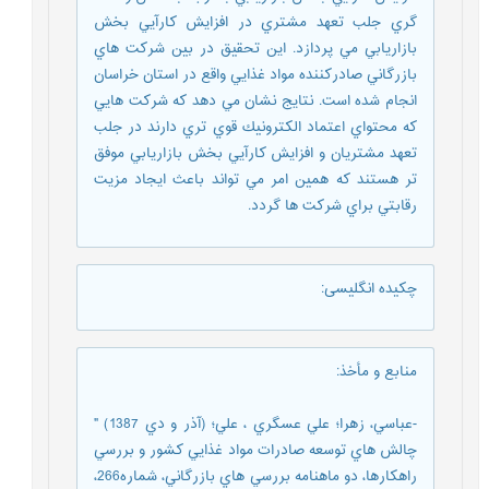
گري جلب تعهد مشتري در افزايش كارآيي بخش
بازاريابي مي پردازد. اين تحقيق در بين شركت هاي
بازرگاني صادركننده مواد غذايي واقع در استان خراسان
انجام شده است. نتايج نشان مي دهد كه شركت هايي
كه محتواي اعتماد الكترونيك قوي تري دارند در جلب
تعهد مشتريان و افزايش كارآيي بخش بازاريابي موفق
تر هستند كه همين امر مي تواند باعث ايجاد مزيت
رقابتي براي شركت ها گردد.
چکیده انگلیسی
:
منابع و مأخذ
:
-عباسي، زهرا؛ علي عسگري ، علي؛ (آذر و دي 1387) "
چالش هاي توسعه صادرات مواد غذايي كشور و بررسي
راهكارها، دو ماهنامه بررسي هاي بازرگاني، شماره266،