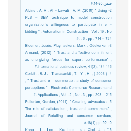
صص:30-14.#
2- Aibinu , A. A ; Al – Lawati , A. M ,(2010) " Using
PLS – SEM technique to model construction
organization's willingness to participate in e –
bidding " , Automation in Construction , Vol . 19 , No
. 6 , pp : 714 – 724 .#
3-Bloemer, Josée; Pluymaekers, Mark ; Odekerken,
Armand, (2012), " Trust and affective commitment
as energizing forces for export performance" ,
International business review, 41(2), 134-146.#
4- Corbitt , B. J . ; Thanasankit , T. ; Yi , H. , ( 2003 )
, " Trust and e – commerce : a study of consumer
perceptions " , Electronic Commerce Research and
Applications , Vol . 2 , No . 3 , pp : 203 – 215 .#
5- Fullerton, Gordon, (2011), " Creating advocates :
The role of satisfaction , trust and commitment" ,
Journal of Retailing and consumer services,
18(1),pp: 92-10.#
6-Kang , I ; Lee , Kc; Lee , s ; Choi, J. ; "