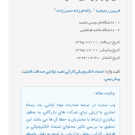
2
1
فریبرز رحیم نیا
ژاله فرزانه حسن زاده
,
1
- دانشگاه فردوسی مشهد
2
- دانشگاه علامه طباطبایی
تاریخ دریافت : 1395/07/11
تاریخ پذیرش : 1395/07/11
تاریخ انتشار : 1394/09/30
کلید واژه
:
اعتماد الكترونيكي كارآيي تعهد توانايي صداقت قابليت
پيش بيني.
,
چکیده مقاله
:
وب سايت در عرصه صادرات مواد غذايي يك رسانه
تجاري با ارزش براي شركت هاي بازرگاني به منظور
برقراري ارتباط با مشتريان و حفظ آن ها مي باشد. اين
تحقيق به بررسي تاثير محتواي اعتماد الكترونيكي بر
افزايش كارآيي بخش بازاريابي با توجه به نقش واسطه