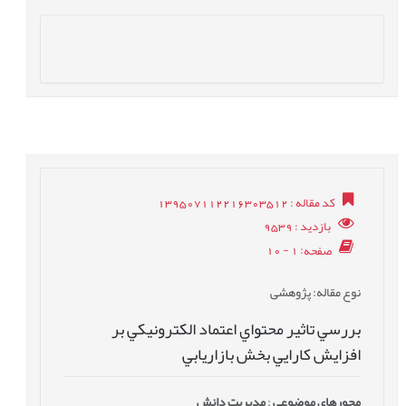
کد مقاله
: 139507112216303512
بازدید
: 9539
صفحه
: 1 - 10
نوع مقاله
: پژوهشی
بررسي تاثير محتواي اعتماد الكترونيكي بر
افزايش كارايي بخش بازاريابي
محورهای موضوعی
:
مدیریت دانش