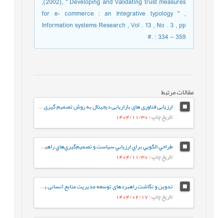
,(2002), " Developing and Validating trust measures
for e- commerce : an Integrative typology " ,
Information systems Research , Vol . 13 , No . 3 , pp
: 334 – 359 .#
مقالات مرتبط
ارزیابی فناوری های بازاریابی دیجیتال به روش تصمیم گیری چند معیاره فازی (مورد مطالعه شرکت گوشتی کاله)
تاریخ چاپ
: 1404/11/30
طراحي الگويي براي ارزيابي سياست و تصميم‌گيري‌هاي راهبردي در دانشگاه‌هاي ايران
تاریخ چاپ
: 1404/11/30
تدوین و نگاشت راهبردهای توسعه مدیریت منابع انسانی بر اساس فناوری هوش مصنوعی در سازمان امور مالیاتی کشور
تاریخ چاپ
: 1404/02/17