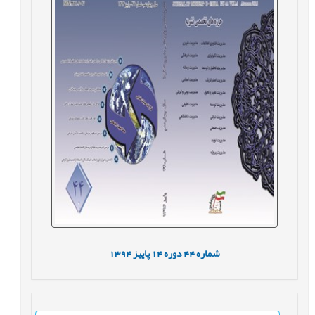
شماره
44
دوره
14
پاییز
1394