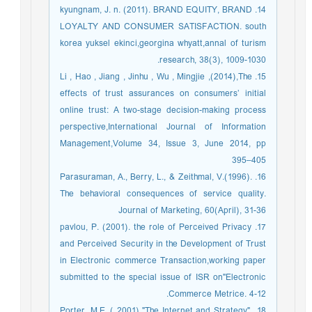
14. kyungnam, J. n. (2011). BRAND EQUITY, BRAND
LOYALTY AND CONSUMER SATISFACTION. south
korea yuksel ekinci,georgina whyatt,annal of turism
research, 38(3), 1009-1030.
15. Li , Hao , Jiang , Jinhu , Wu , Mingjie ,(2014),The
effects of trust assurances on consumers’ initial
online trust: A two-stage decision-making process
perspective,International Journal of Information
Management,Volume 34, Issue 3, June 2014, pp
395–405
16. Parasuraman, A., Berry, L., & Zeithmal, V.(1996).
The behavioral consequences of service quality.
Journal of Marketing, 60(April), 31-36
17. pavlou, P. (2001). the role of Perceived Privacy
and Perceived Security in the Development of Trust
in Electronic commerce Transaction,working paper
submitted to the special issue of ISR on"Electronic
Commerce Metrice. 4-12.
18. Porter, M.E ,( 2001) "The Internet and Strategy",