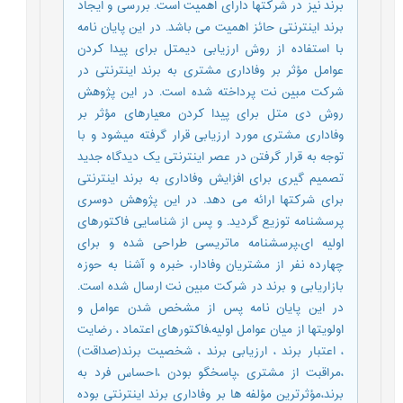
برند نیز در شرکتها دارای اهمیت است. بررسی و ایجاد
برند اینترنتی حائز اهمیت می باشد. در این پایان نامه
با استفاده از روش ارزیابی دیمتل برای پیدا کردن
عوامل مؤثر بر وفاداری مشتری به برند اینترنتی در
شرکت مبین نت پرداخته شده است. در این پژوهش
روش دی متل برای پیدا کردن معیارهای مؤثر بر
وفاداری مشتری مورد ارزیابی قرار گرفته میشود و با
توجه به قرار گرفتن در عصر اینترنتی یک دیدگاه جدید
تصمیم گیری برای افزایش وفاداری به برند اینترنتی
برای شرکتها ارائه می دهد. در این پژوهش دوسری
پرسشنامه توزیع گردید. و پس از شناسایی فاکتورهای
اولیه ای،پرسشنامه ماتریسی طراحی شده و برای
چهارده نفر از مشتریان وفادار، خبره و آشنا به حوزه
بازاریابی و برند در شرکت مبین نت ارسال شده است.
در این پایان نامه پس از مشخص شدن عوامل و
اولویتها از میان عوامل اولیه،فاکتورهای اعتماد ، رضایت
، اعتبار برند ، ارزیابی برند ، شخصیت برند(صداقت)
،مراقبت از مشتری ،پاسخگو بودن ،احساس فرد به
برند،مؤثرترین مؤلفه ها بر وفاداری برند اینترنتی بوده