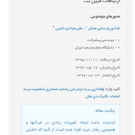
ارتباطات مبین نت
محورهای موضوعی
:
2
1
شادی پارسایی منش
علی بنیادی نائینی
,
1
- مهندسی پیشرفت
2
- دانشگاه علم و صنعت ایران
تاریخ دریافت : 1395/11/11
تاریخ پذیرش : 1396/05/16
تاریخ انتشار : 1396/06/13
کلید واژه
:
وفاداری
,
برند اینترنتی
,
رضایت مشتری
,
شخصیت برند
,
اعتماد
,
تکنیک دی متل
,
چکیده مقاله
:
اینترنت باعث ‌ايجاد تغییرات زیادی در شرکتها و
همچنین رفتار خرید افراد شده است. از آنجا که داشتن