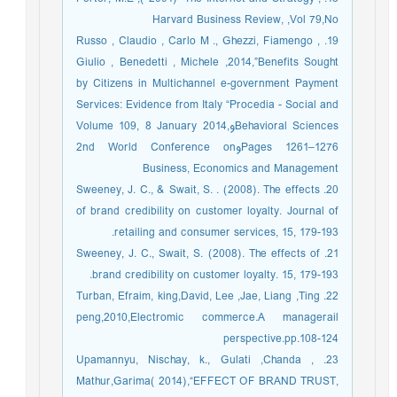
Harvard Business Review, ,Vol 79,No
19. Russo , Claudio , Carlo M ., Ghezzi, Fiamengo ,
Giulio , Benedetti , Michele ,2014,”Benefits Sought
by Citizens in Multichannel e-government Payment
Services: Evidence from Italy “Procedia - Social and
Behavioral SciencesوVolume 109, 8 January 2014,
Pages 1261–1276و2nd World Conference on
Business, Economics and Management
20. Sweeney, J. C., & Swait, S. . (2008). The effects
of brand credibility on customer loyalty. Journal of
retailing and consumer services, 15, 179-193.
21. Sweeney, J. C., Swait, S. (2008). The effects of
brand credibility on customer loyalty. 15, 179-193.
22. Turban, Efraim, king,David, Lee ,Jae, Liang ,Ting
peng,2010,Electromic commerce.A managerail
perspective.pp.108-124
23. Upamannyu, Nischay, k., Gulati ,Chanda ,
Mathur,Garima( 2014),“EFFECT OF BRAND TRUST,