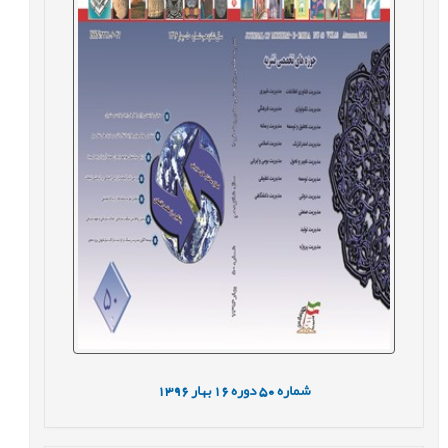
شماره
50
دوره
16
بهار
1396