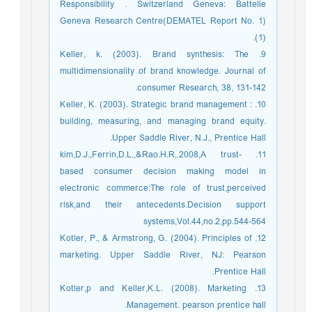
Responsibility . Switzerland Geneva: Battelle
Geneva Research Centre(DEMATEL Report No. 1)
(1).
9. Keller, k. (2003). Brand synthesis: The
multidimensionality of brand knowledge. Journal of
consumer Research, 38, 131-142.
10. Keller, K. (2003). Strategic brand management :
building, measuring, and managing brand equity.
Upper Saddle River, N.J., Prentice Hall.
11. kim,D.J.,Ferrin,D.L.,&Rao.H.R,.2008,A trust-
based consumer decision making model in
electronic commerce:The role of trust,perceived
risk,and their antecedents.Decision support
systems,Vol.44,no.2,pp.544-564
12. Kotler, P., & Armstrong, G. (2004). Principles of
marketing. Upper Saddle River, NJ: Pearson
Prentice Hall.
13. Kotler,p and Keller,K.L. (2008). Marketing
Management. pearson prentice hall.