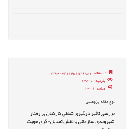
کد مقاله
: 139604211451526881
بازدید
: 17590
صفحه
: 1 - 10
نوع مقاله
: پژوهشی
بررسي تاثير درگيري شغلي کارکنان بر رفتار
شهروندي سازماني با نقش تعديل-‏گري هويت