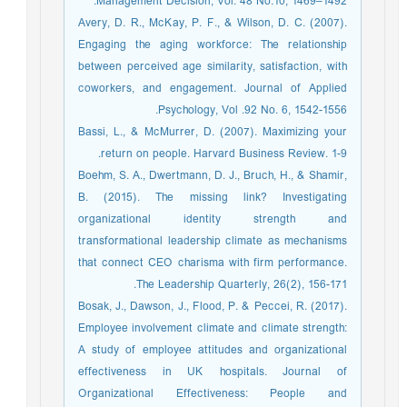
Management Decision, Vol. 48 No.10, 1469–1492.
Avery, D. R., McKay, P. F., & Wilson, D. C. (2007).
Engaging the aging workforce: The relationship
between perceived age similarity, satisfaction, with
coworkers, and engagement. Journal of Applied
Psychology, Vol .92 No. 6, 1542-1556.
Bassi, L., & McMurrer, D. (2007). Maximizing your
return on people. Harvard Business Review. 1-9.
Boehm, S. A., Dwertmann, D. J., Bruch, H., & Shamir,
B. (2015). The missing link? Investigating
organizational identity strength and
transformational leadership climate as mechanisms
that connect CEO charisma with firm performance.
The Leadership Quarterly, 26(2), 156-171.
Bosak, J., Dawson, J., Flood, P. & Peccei, R. (2017).
Employee involvement climate and climate strength:
A study of employee attitudes and organizational
effectiveness in UK hospitals. Journal of
Organizational Effectiveness: People and