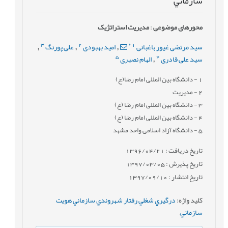
سازماني
محورهای موضوعی
:
مدیریت استراتژیک
3
2
*
1
سید مرتضی غیور باغبانی
امید بهبودی
علی پورنگ
,
,
,
5
4
سید علی قادری
الهام نصیری
,
1
- دانشگاه بین المللی امام رضا(ع)
2
- مديريت
3
- دانشگاه بین المللی امام رضا (ع)
4
- دانشگاه بین المللی امام رضا (ع)
5
- دانشگاه آزاد اسلامی واحد مشهد
تاریخ دریافت : 1396/04/21
تاریخ پذیرش : 1397/03/05
تاریخ انتشار : 1397/09/10
کلید واژه
:
درگيري شغلي رفتار شهروندي سازماني هويت
سازماني
,