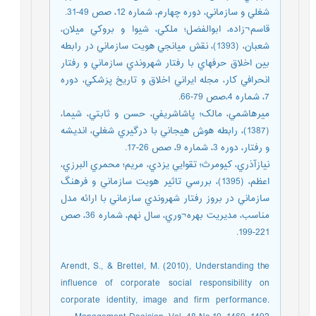
شغلي و سازماني، دوره چهارم، شماره 12، صص 49-31.
قاسم¬زاده، ابوالفضل؛ ملکي، شيوا و بروکي ميلان،
شعبان، (1393)، نقش ميانجي هويت سازماني در رابطه
بين اخلاق حرفه‏اي با رفتار شهروندي سازماني و رفتار
انحرافي کار، مجله ايراني اخلاق و تاريخ پزشکي، دوره
7، شماره 4،صص 79-66.
ميرهاشمي، مالک؛ پاشاشريفي، حسن و ثابتي، شيما،
(1387)، رابطه هوش هيجاني با درگيري شغلي، انديشه
و رفتار، دوره 3، شماره 9، صص 26-17.
نيازآذري، کيومرث؛ تقوايي يزدي، مريم؛ محمري البرزي،
اعظم، (1395)، بررسي تاثير هويت سازماني و فرهنگ
سازماني در بروز رفتار شهروندي سازماني با ارائه مدل
مناسب، مديريت بهره¬وري، سال نهم، شماره 36، صص
221-199.
Arendt, S., & Brettel, M. (2010), Understanding the
influence of corporate social responsibility on
corporate identity, image and firm performance.