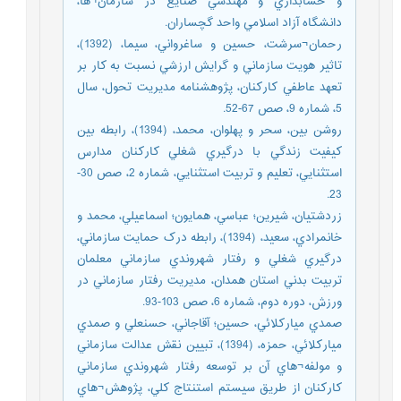
و حسابداري و مهندسي صنايع در سازمان¬ها،
دانشگاه آزاد اسلامي واحد گچساران.
رحمان¬سرشت، حسين و ساغرواني، سيما، (1392)،
تاثير هويت سازماني و گرايش ارزشي نسبت به کار بر
تعهد عاطفي کارکنان، پژوهشنامه مديريت تحول، سال
5، شماره 9، صص 67-52.
روشن بين، سحر و پهلوان، محمد، (1394)، رابطه بين
کيفيت زندگي با درگيري شغلي کارکنان مدارس
استثنايي، تعليم و تربيت استثنايي، شماره 2، صص 30-
23.
زردشتيان، شيرين؛ عباسي، همايون؛ اسماعيلي، محمد و
خانمرادي، سعيد، (1394)، رابطه درک حمايت سازماني،
درگيري شغلي و رفتار شهروندي سازماني معلمان
تربيت بدني استان همدان، مديريت رفتار سازماني در
ورزش، دوره دوم، شماره 6، صص 103-93.
صمدي ميارکلائي، حسين؛ آقاجاني، حسنعلي و صمدي
ميارکلائي، حمزه، (1394)، تبيين نقش عدالت سازماني
و مولفه¬هاي آن بر توسعه رفتار شهروندي سازماني
کارکنان از طريق سيستم استنتاج کلي، پژوهش¬هاي