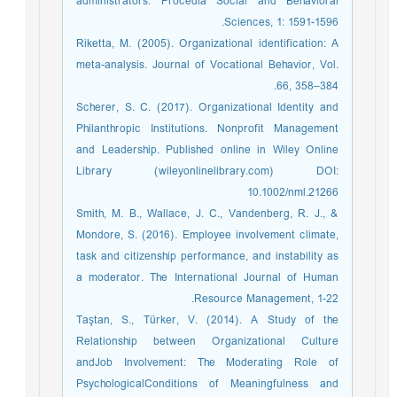
administrators. Procedia Social and Behavioral
Sciences, 1: 1591-1596.
Riketta, M. (2005). Organizational identification: A
meta-analysis. Journal of Vocational Behavior, Vol.
66, 358–384.
Scherer, S. C. (2017). Organizational Identity and
Philanthropic Institutions. Nonprofit Management
and Leadership. Published online in Wiley Online
Library (wileyonlinelibrary.com) DOI:
10.1002/nml.21266
Smith, M. B., Wallace, J. C., Vandenberg, R. J., &
Mondore, S. (2016). Employee involvement climate,
task and citizenship performance, and instability as
a moderator. The International Journal of Human
Resource Management, 1-22.
Taştan, S., Türker, V. (2014). A Study of the
Relationship between Organizational Culture
andJob Involvement: The Moderating Role of
PsychologicalConditions of Meaningfulness and