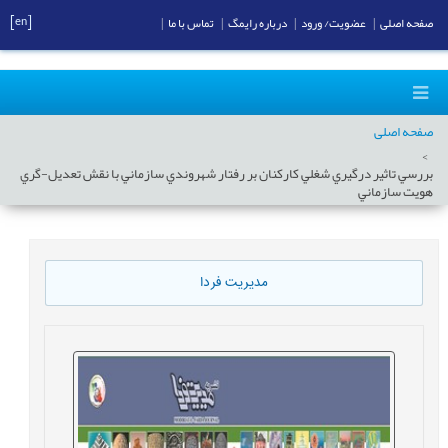
[en]
صفحه اصلی
|
عضویت/ ورود
|
درباره رایمگ
|
تماس با ما
|
صفحه اصلی
بررسي تاثير درگيري شغلي کارکنان بر رفتار شهروندي سازماني با نقش تعديل-‏گري
هويت سازماني
مدیریت فردا