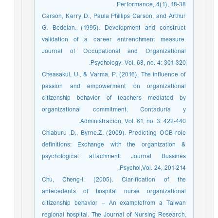
Performance, 4(1), 18-38.
Carson, Kerry D., Paula Phillips Carson, and Arthur
G. Bedeian. (1995). Development and construct
validation of a career entrenchment measure.
Journal of Occupational and Organizational
Psychology. Vol. 68, no. 4: 301-320.
Cheasakul, U., & Varma, P. (2016). The influence of
passion and empowerment on organizational
citizenship behavior of teachers mediated by
organizational commitment. Contaduría y
Administración, Vol. 61, no. 3: 422-440.
Chiaburu ,D., Byrne.Z. (2009). Predicting OCB role
definitions: Exchange with the organization &
psychological attachment. Journal Bussines
Psychol,Vol. 24, 201-214.
Chu, Cheng-I. (2005). Clarification of the
antecedents of hospital nurse organizational
citizenship behavior – An examplefrom a Taiwan
regional hospital. The Journal of Nursing Research,