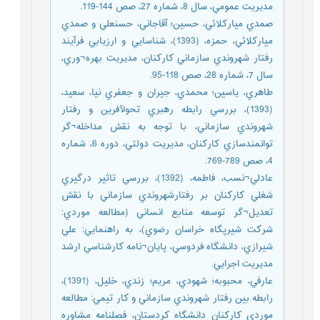
مديريت عمومي، سال 8، شماره 27، صص 144-119.
صمدي ميارکلائي، حسين؛ آقاجاني، حسنعلي و صمدي
ميارکلائي، حمزه، (1393)، شناسايي و ارزيابي فرآيند
رفتار شهروندي سازماني کارکنان، مديريت بهره¬وري،
سال 7، شماره 28، صص 118-95.
طاهري، ياسين؛ محمدي، جيران و جعفري نيا، سعيد،
(1393)، بررسي رابطه رهبري تحول‏آفرين و رفتار
شهروندي سازماني، با توجه به نقش مداخله¬گر
توانمندسازي کارکنان، مديريت دولتي، دوره 6، شماره
4، صص 789-769.
عادلي¬نسب، فاطمه، (1392)، بررسي تاثير درگيري
شغلي کارکنان بر رفتارشهروندي سازماني با نقش
تعديل¬گر توسعه منابع انساني (مطالعه موردي:
شرکت شيرپگاه خراسان رضوي)، به راهنمايي: علي
شيرازي، دانشگاه فردوسي، پايان¬نامه کارشناسي ارشد
مديريت اجرايي.
عارفي، محبوبه؛ شهودي، مريم؛ زندي، خليل، (1391)،
رابطه بين رفتار شهروندي سازماني و کار تيمي: مطالعه
موردي کارکنان دانشگاه کردستان، فصلنامه مشاوره