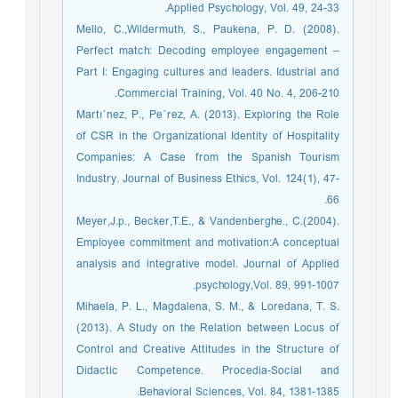
Applied Psychology, Vol. 49, 24-33.
Mello, C.,Wildermuth, S., Paukena, P. D. (2008).
Perfect match: Decoding employee engagement –
Part I: Engaging cultures and leaders. Idustrial and
Commercial Training, Vol. 40 No. 4, 206-210.
Martı´nez, P., Pe´rez, A. (2013). Exploring the Role
of CSR in the Organizational Identity of Hospitality
Companies: A Case from the Spanish Tourism
Industry. Journal of Business Ethics, Vol. 124(1), 47-
66.
Meyer,J.p., Becker,T.E., & Vandenberghe., C.(2004).
Employee commitment and motivation:A conceptual
analysis and integrative model. Journal of Applied
psychology,Vol. 89, 991-1007.
Mihaela, P. L., Magdalena, S. M., & Loredana, T. S.
(2013). A Study on the Relation between Locus of
Control and Creative Attitudes in the Structure of
Didactic Competence. Procedia-Social and
Behavioral Sciences, Vol. 84, 1381-1385.