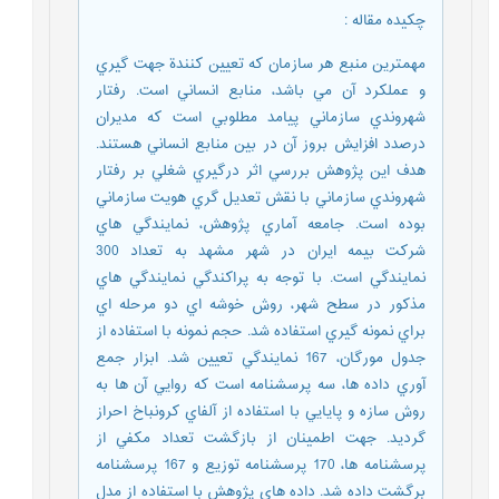
چکیده مقاله
:
مهمترين منبع هر سازمان كه تعيين‏ كنندة جهت گيري
و عملکرد آن مي باشد، منابع انساني است. رفتار
شهروندي سازماني پيامد مطلوبي است که مديران
درصدد افزايش بروز آن در بين منابع انساني هستند.
هدف اين پژوهش بررسي اثر درگيري شغلي بر رفتار
شهروندي سازماني با نقش تعديل‏ گري هويت سازماني
بوده است. جامعه آماري پژوهش، نمايندگي ‏هاي
شرکت بيمه ايران در شهر مشهد به تعداد 300
نمايندگي است. با توجه به پراكندگي نمايندگي هاي
مذكور در سطح شهر، روش خوشه اي دو مرحله اي
براي نمونه گيري استفاده شد. حجم نمونه با استفاده از
جدول مورگان، 167 نمايندگي تعيين شد. ابزار جمع
‏آوري داده ‏ها، سه پرسشنامه است که روايي آن ها به
روش سازه و پايايي با استفاده از آلفاي کرونباخ احراز
گرديد. جهت اطمينان از بازگشت تعداد مكفي از
پرسشنامه ها، 170 پرسشنامه توزيع و 167 پرسشنامه
برگشت داده شد. داده‏ هاي پژوهش با استفاده از مدل‏