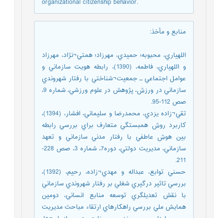
organizational citizenship behavior.
منابع و مأخذ
:
اللهياري، محبوبه؛ حميدي، مهرزاد؛ همتي¬نژاد، مهرزاد
و اللهياري، فاطمه، (1390)، رابطه هويت سازماني و
عوامل اجتماعي ـ جمعيت¬‏شناختي با رفتار شهروندي
سازماني در ورزش، پژوهش در علوم ورزشي، شماره 9،
صص 112-95.
تقي¬زاده يزدي، محمدرضا و سليماني، افشار، (1394)،
کاربرد روش همبستگي متعارف براي بررسي رابطه
بين هوش عاطفي با رفتار مدني سازماني و تعهد
سازماني، مديريت دولتي، دوره7، شماره 3، صص 228-
211.
حسني توابع، عبداله و مهدي¬زاده، رحيم، (1392)،
بررسي تاثير درگيري شغلي بر رفتار شهروندي سازماني
با نقش تعديلگري توسعه منابع انساني، دومين
همايش ملي بررسي راهکارهاي ارتقاء مباحث مديريت