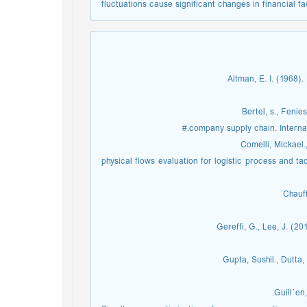
fluctuations cause significant changes in financial fa
Altman, E. I. (1968).
Bertel, s., Fenie
company supply chain. Internat
Comelli, Mickael.
physical flows evaluation for logistic process and ta
Chauff
Gereffi, G., Lee, J. (2
Gupta, Sushil., Dutta
Guill´en