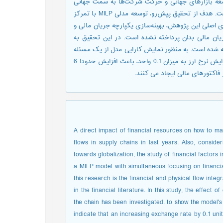
وسعه بازارهای جهانی و حرکت شرکت‌ها به سمت جهانی
شدن، بررسی فاکتورهای مالی در این حوزه از اهمیت بالایی برخوردار است. هدف از تحقیق پیش‌رو، توسعه مدلی MILP با تمرکز
ری اصلی این پژوهش، بهینه‌سازی یکپارچه جریان مالی و
ریان مالی بدان پرداخته نشده است. در این تحقیق به
ته شده است. به منظور نمایش کارایی مدل از یک مسئله
نمونه و داده‌های تصادفی استفاده شده است. نتایج نشان می دهد که افزایش نرخ ارز به میزان 0.1 واحد، باعث افزایش حدودا 6
اکتورهای مالی ایجاد می کنند.
A direct impact of financial resources on how to mak
flows in supply chains in last years. Also, consi
towards globalization, the study of financial factors 
a MILP model with simultaneous focusing on financia
this research is the financial and physical flow integ
in the financial literature. In this study, the effect 
the chain has been investigated. to show the model'
indicate that an increasing exchange rate by 0.1 unit