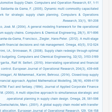
utomotive Supply Chain. Computers and Operation Research, 67, 1-11.
S., Saldanha da Gama, F. (2005). Dynamic multi commodity capacitated
work for strategic supply chain planning. Computers & Operations
Research, 33(1), 181-208.
nto, José. M. (2004). A general modeling framework for the operational
eum supply chains. Computers & Chemical Engineering, 28(7), 871-896.
ldanha-da-Gama, Francisco., Ziegler, Hans-Peter. (2012). A multi-stage
with financial decisions and risk management. Omega, 40(5), 512-524.
rimi, I.A., Srinivasan, R. (2008). Supply chain redesign through optimal
 budgeting. Computers and Chemical Engineering, 32(12), 3153-3169.
arita., Ralf W. Seifert. (2010). Interrelating operational and financial
control. European Journal of Operational Research, 204(3), 439-448.
Kimiagari, Ali Mohammad., Karimi, Behrooz. (2014). Closed-loop supply
inancial approach. Applied Mathematical Modelling, 38(16), 4099-4119.
 EVATM: Fact and fantasy. (1994). Journal of Applied Corporate Finance.
, M. (2000). A multi objective approach to simultaneous sterategic and
operational planning in supply chain design. Omega, 28, 581-598.
, Goetschalckx, Marc. (2001). A global supply chain model with transfer
st allocation. European Journal of Operational Research, 129, 134-158.