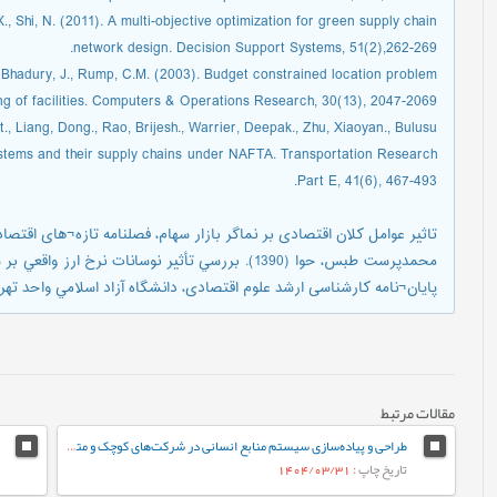
X., Shi, N. (2011). A multi-objective optimization for green supply chain
network design. Decision Support Systems, 51(2),262-269.
, Bhadury, J., Rump, C.M. (2003). Budget constrained location problem
ng of facilities. Computers & Operations Research, 30(13), 2047-2069.
t., Liang, Dong., Rao, Brijesh., Warrier, Deepak., Zhu, Xiaoyan., Bulusu,
ystems and their supply chains under NAFTA. Transportation Research
Part E, 41(6), 467-493.
تاثیر عوامل کلان اقتصادی بر نماگر بازار سهام، فصلنامه تازه¬های اقتصاد، شماره 139، ب
محمدپرست طبس، حوا (1390). بررسي تأثیر نوسانات نر
پایان¬نامه کارشناسی ارشد علوم اقتصادی، دانشگاه آزاد اسلامي واحد تهر
مقالات مرتبط
طراحی و پیاده‌سازی سیستم منابع انسانی در شرکت‌های کوچک و متوسط (SMEs) با رویکرد داده‌کاوی (مورد مطالعه: شرکت‌های کاشی و سرامیک استان یزد)
تاریخ چاپ
: 1404/03/31