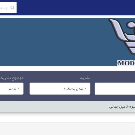
نشریه
موضوع نشریه
مدیریت فردا
همه
جیره¬تأمین جهانی