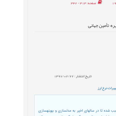
صفحه
: 313 - 342
یره¬تأمین جهانی
تاریخ انتشار : 1397/02/22
ییرات نرخ ارز
,
ب شده تا در سالهای اخیر به مدلسازی و بهینهسازی