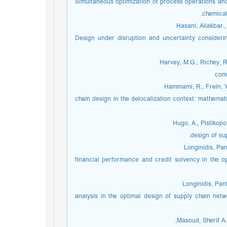
Simultaneous optimization of process operations and
chemical
Hasani, Aliakbar.
Design under disruption and uncertainty considering
Harvey, M.G., Richey, R
comp
Hammami, R., Frein, Y.
chain design in the delocalization context: mathemat
Hugo, A., Pistikop
design of su
Longinidis, Pa
financial performance and credit solvency in the o
Longinidis, Pant
analysis in the optimal design of supply chain net
Masoud, Sherif A.