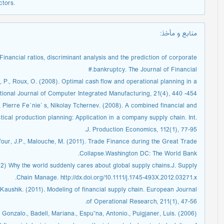
ctors.
منابع و مأخذ
:
 Financial ratios, discriminant analysis and the prediction of corporate
bankruptcy. The Journal of Financial.#
s, P., Roux, O. (2008). Optimal cash flow and operational planning in a
ional Journal of Computer Integrated Manufacturing, 21(4), 440 -454.#
, Pierre Fe´nie` s, Nikolay Tchernev. (2008). A combined financial and
ctical production planning: Application in a company supply chain. Int.
J. Production Economics, 112(1), 77-95.
our, J.P., Malouche, M. (2011). Trade Finance during the Great Trade
Collapse.Washington DC: The World Bank.
012) Why the world suddenly cares about global supply chains.J. Supply
Chain Manage. http://dx.doi.org/10.1111/j.1745-493X.2012.03271.x.
, Kaushik. (2011). Modeling of financial supply chain. European Journal
of Operational Research, 211(1), 47-56.
, Gonzalo., Badell, Mariana., Espu˜na, Antonio., Puigjaner, Luis. (2006).