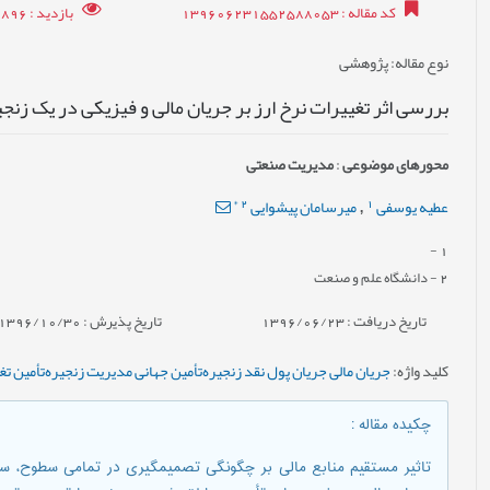
کد مقاله
: 139606231552588053
بازدید
: 19896
نوع مقاله
: پژوهشی
بررسی اثر تغییرات نرخ ارز بر جریان مالی و فیزیکی در یک زنج
محورهای موضوعی
:
مدیریت صنعتی
*
2
1
عطیه یوسفی
میرسامان پیشوایی
,
-
1
2
- دانشگاه علم و صنعت
تاریخ دریافت : 1396/06/23
تاریخ پذیرش : 1396/10/30
کلید واژه
:
جریان مالی جریان پول نقد زنجیره‌تأمین جهانی مدیریت زنجیره‌تأمین تغ
چکیده مقاله
:
تاثیر مستقیم منابع مالی بر چگونگی تصمیمگیری در تمامی سطوح، سب