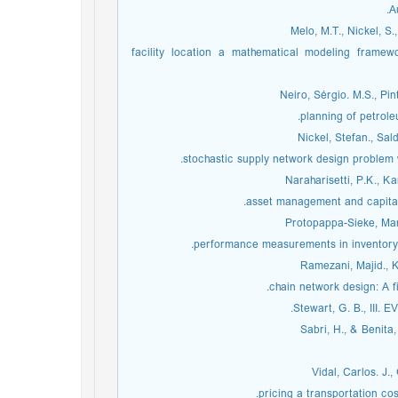
A
Melo, M.T., Nickel, 
facility location a mathematical modeling frame
Neiro, Sérgio. M.S., Pi
planning of petrol
Nickel, Stefan., Sa
stochastic supply network design problem 
Naraharisetti, P.K., Ka
asset management and capital
Protopappa-Sieke, Marg
performance measurements in inventory 
Ramezani, Majid., 
chain network design: A f
Stewart, G. B., III.
Sabri, H., & Benita
Vidal, Carlos. J.
pricing a transportation co