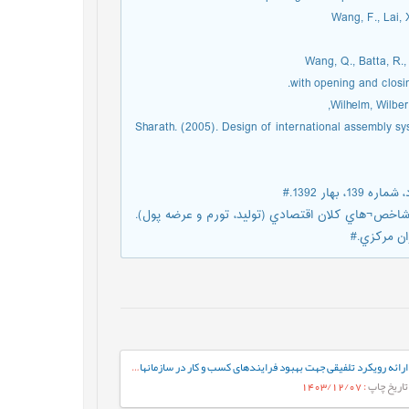
Wang, F., Lai, 
Wang, Q., Batta, R.
with opening and closi
Wilhelm, Wilber
Sharath. (2005). Design of international assembly s
هار 1392.#
خ ارز واقعي بر شاخص¬هاي کلان اقتصادي (تولید، تورم و عرضه پول).
ان مرکزي.#
ارائه رویکرد تلفیقی جهت بهبود فرایندهای کسب و کار در سازمانهای خدماتی
تاریخ چاپ
: 1403/12/07