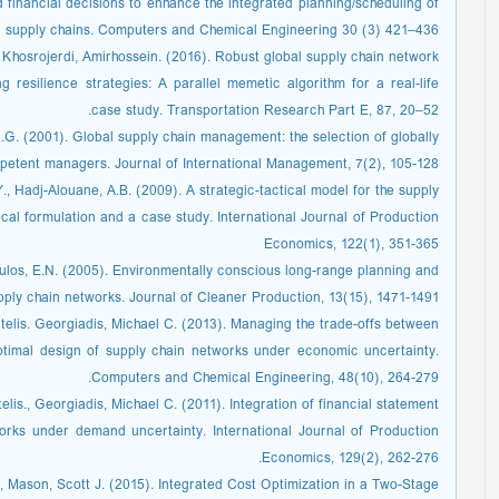
 financial decisions to enhance the integrated planning/scheduling of
 supply chains. Computers and Chemical Engineering 30 (3) 421–436.
, Khosrojerdi, Amirhossein. (2016). Robust global supply chain network
 resilience strategies: A parallel memetic algorithm for a real-life
case study. Transportation Research Part E, 87, 20–52.
.G. (2001). Global supply chain management: the selection of globally
etent managers. Journal of International Management, 7(2), 105-128
, Hadj-Alouane, A.B. (2009). A strategic-tactical model for the supply
ical formulation and a case study. International Journal of Production
Economics, 122(1), 351-365
oulos, E.N. (2005). Environmentally conscious long-range planning and
pply chain networks. Journal of Cleaner Production, 13(15), 1471-1491.
ntelis. Georgiadis, Michael C. (2013). Managing the trade-offs between
ptimal design of supply chain networks under economic uncertainty.
Computers and Chemical Engineering, 48(10), 264-279.
elis., Georgiadis, Michael C. (2011). Integration of financial statement
works under demand uncertainty. International Journal of Production
Economics, 129(2), 262-276.
, Mason, Scott J. (2015). Integrated Cost Optimization in a Two-Stage,