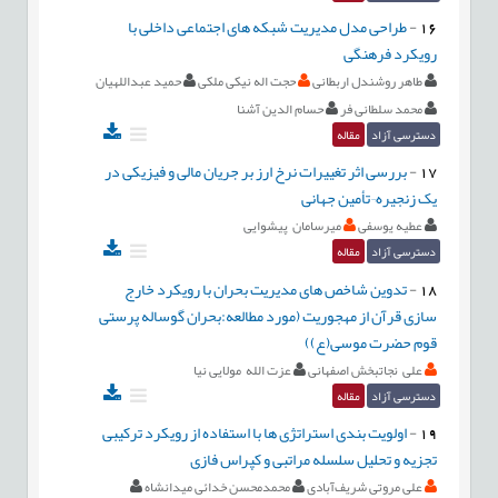
16
-
طراحی مدل مدیریت شبکه های اجتماعی داخلی با
رویکرد فرهنگی
طاهر روشندل اربطانی
حجت اله نیکی ملکی
حمید عبداللهیان
محمد سلطانی فر
حسام الدین آشنا
دسترسی آزاد
مقاله
17
-
بررسی اثر تغییرات نرخ ارز بر جریان مالی و فیزیکی در
یک زنجیره¬تأمین جهانی
عطیه یوسفی
میرسامان پیشوایی
دسترسی آزاد
مقاله
18
-
تدوین شاخص های مدیریت بحران با رویکرد خارج
سازی قرآن از مهجوریت (مورد مطالعه:بحران گوساله پرستی
قوم حضرت موسی(ع))
علی نجاتبخش اصفهانی
عزت الله مولایی نیا
دسترسی آزاد
مقاله
19
-
اولویت بندی استراتژی ها با استفاده از رویکرد ترکیبی
تجزیه و تحلیل سلسله مراتبی و کپراس فازی
علی مروتی شریف‌آبادی
محمدمحسن خدائی میدانشاه