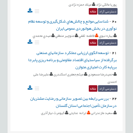
پوریا مالکی نژاد
میلاد حمزه نژادی
دسترسی آزاد
مقاله
20
-
شناسایی موانع و چالش‌هاي شکل‌گیری و توسعه نظام
نوآوری در بخش هوانوردی عمومی ایران
بهاره نبوي
فاطمه ثقفي
منوچهر منطقي
مهدي محمدي
دسترسی آزاد
مقاله
21
-
توسعه الگوی ارزیابی عملکرد سازمانهای صنعتی
برگرفته از سیاستهای اقتصاد مقاومتی و برنامه ریزی پابرجا
برپایه کارت امتیازی متوازن
حمیدرضا مسعودی
میثم جعفری اسکندری
علیرضا علی
احمدی
دسترسی آزاد
مقاله
22
-
بررسی رابطه بین تصویر سازمانی و رضایت مشتریان
درسازمان تأمین اجتماعی استان گلستان
سعید مازندرانی
ترانه عنایتی
کیومرث نیازآذری