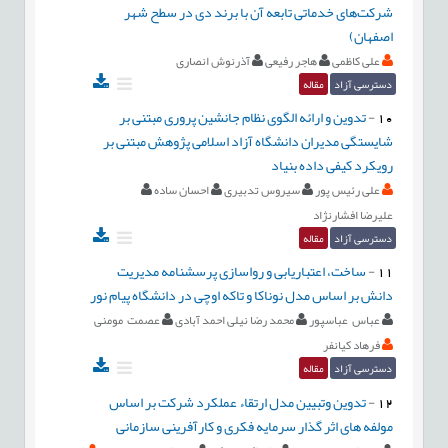
شرکت‌های خدماتی تابعه آن با برند دی در سطح شهر
اصفهان)
علی کاظمی
هاجر رفیعی
آذرنوش انصاری
دسترسی آزاد
مقاله
10
-
تدوین و ارائه الگوی نظام جانشین پروری مبتنی بر
شایستگی مدیران دانشگاه آزاد اسلامی پژوهش مبتنی بر
رویکرد کیفی داده بنیاد
علی رئیس پور
سیروس تدبیری
احسان ساده
علیرضا افشارنژاد
دسترسی آزاد
مقاله
11
-
ساخت، اعتباریابی و رواسازی پرسشنامه مدیریت
دانش بر اساس مدل نوناکا و تاکه اوچی در دانشگاه پیام نور
عباس عباسپور
محمد رضا نیلی احمد آبادی
عصمت مومنی
فرهاد کیانفر
دسترسی آزاد
مقاله
12
-
تدوین وتبیین مدل ارتقاء عملکرد شرکت بر اساس
مولفه های اثر گذار سرمایه فکری و کارآفرینی سازمانی