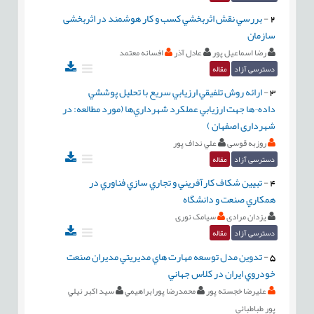
2
-
بررسي نقش اثربخشي کسب و کار هوشمند در اثربخشی
سازمان
رضا اسماعیل پور
عادل آذر
افسانه معتمد
دسترسی آزاد
مقاله
3
-
ارائه روش تلفيقي ارزيابي سريع با تحليل پوششي
داده¬ها جهت ارزيابي عملکرد شهرداري‌ها (مورد مطالعه: در
شهرداری اصفهان )
روزبه قوسی
علي نداف پور
دسترسی آزاد
مقاله
4
-
تبيين شکاف کارآفريني و تجاري سازي فناوري در
همکاري صنعت و دانشگاه
یزدان مرادی
سیامک نوری
دسترسی آزاد
مقاله
5
-
تدوين مدل توسعه مهارت هاي مديريتي مديران صنعت
خودروي ايران در كلاس جهاني
عليرضا خجسته پور
محمدرضا پورابراهيمي
سيد اكبر نيلي
پور طباطبائي