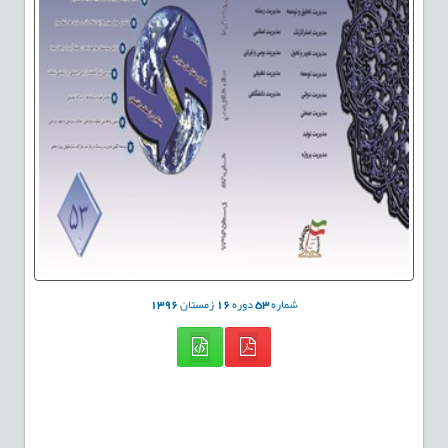
شماره
53
دوره
16
زمستان
1396