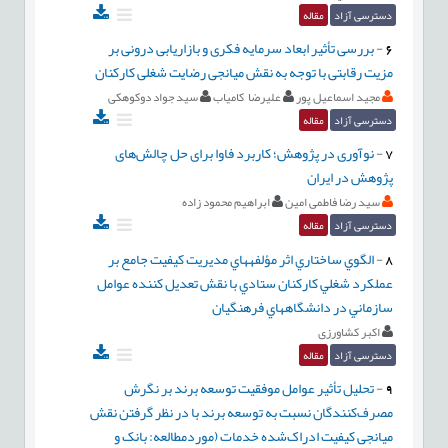
دسترسی آزاد
مقاله
6
-
بررسی تأثیر ابعاد سرمایه فکری و بازاریابی درونی بر
مزیت رقابتی با توجه به نقش میانجی رضایت شغلی کارکنان
مجید اسماعیل پور
علیرضا کامیاب
سید جواد دوکوهکی
دسترسی آزاد
مقاله
7
-
نوآوری در پژوهش؛ کاربرد فاوا برای حل چالش‌های
پژوهش در ایران
سید رضا فاطمی امین
ابراهیم محمود زاده
دسترسی آزاد
مقاله
8
-
الگوي ساختاري اثر مؤلفههاي مديريت کيفيت جامع بر
عملکرد شغلي کارکنان ستادي با نقش تعديل کننده عوامل
سازماني در دانشگاههاي فرهنگيان
اکبر کشاورزی
دسترسی آزاد
مقاله
9
-
تحلیل تأثیر عوامل موفقیت توسعه برند بر نگرش
مصرف‌کنندگان نسبت به توسعه برند با در نظر گرفتن نقش
میانجی کیفیت ادراک‌شده خدمات (موردمطالعه: بانک و