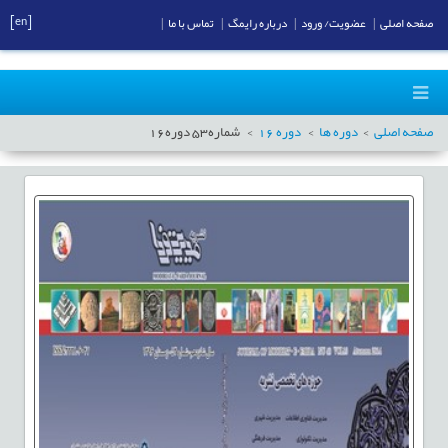
[en]
صفحه اصلی
|
عضویت/ ورود
|
درباره رایمگ
|
تماس با ما
|
صفحه اصلی
دوره ها
دوره
16
شماره
53
دوره
16