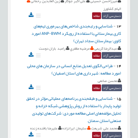
میرزاحسن حسینی
علی اکبر جوکار
زین العابدین رحمانی
الهام کشاورز
دسترسی آزاد
مقاله
13
-
شناسايي و رتبه‌بندی شاخص‌های بهره‌وری تیم‌های
کاری بيمارستاني با استفاده از رويكرد ANP-BWM (مورد
کاوی: بیمارستان سجاد تهران)
عبدالرضا کریمی
مرضيه مظفري
رامبد باران دوست
دسترسی آزاد
مقاله
14
-
طراحی الگوی تعدیل منابع انسانی در سازمان های محلی
(مورد مطالعه: شهرداری های استان اصفهان)
محسن صانعی
دسترسی آزاد
مقاله
15
-
شناسایی و طبقه‌بندی برنامه‌های عملیاتی مؤثر در تحقق
تولید پایدار با استفاده از روش پژوهشی شبکه خزانه و
تحلیل مؤلفه‌های اصلی مطالعه موردی: شرکت‌های تولیدی
صنعتی استان سمنان
محمد علی شریعت
سلیمان ایرانزاده
علیرضا بافنده زنده
دسترسی آزاد
مقاله