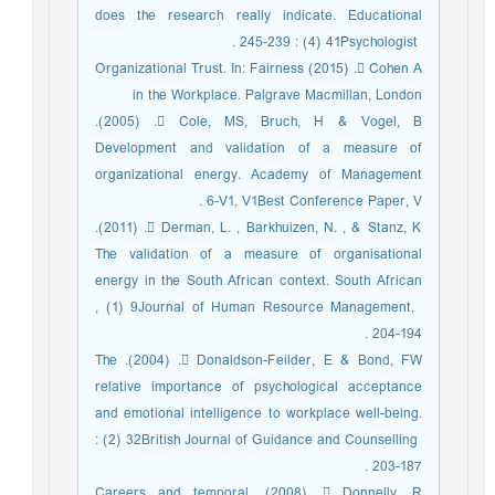
does the research really indicate. Educational
Psychologist ‎‏41‏‎ (‎‏4‏‎) : ‎‏239‏‎-‎‏245‏‎. ‎
 Cohen A. (‎‏2015‏‎) Organizational Trust. In: Fairness
in the Workplace. Palgrave ‎Macmillan, London
 Cole, MS, Bruch, H & Vogel, B. (‎‏2005‏‎).
Development and validation of a measure of
‎organizational energy. Academy of Management
Best Conference Paper, V‏1‏‎, V‎‏1‏‎-V‏6‏‎. ‎
 Derman, L. , Barkhuizen, N. , & Stanz, K. (‎‏2011‏‎).
The validation of a measure of ‎organisational
energy in the South African context. South African
Journal of Human ‎Resource Management, ‎‏9‏‎ (‎‏1‏‎) ,
 Donaldson-Feilder, E & Bond, FW. (‎‏2004‏‎). The
relative importance of psychological ‎acceptance
and emotional intelligence to workplace well-being.
British Journal of ‎Guidance and Counselling ‎‏32‏‎ (‎‏2‏‎) :
 Donnelly, R. (‎‏2008‏‎). Careers and temporal