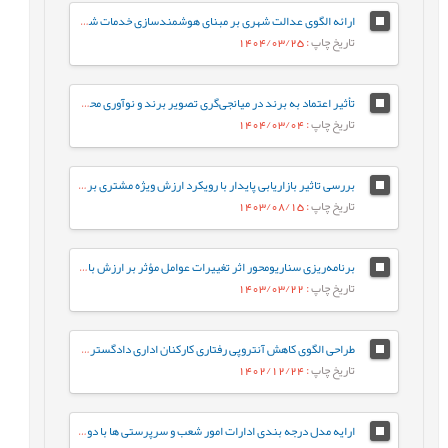
ارائه الگوی عدالت شهری بر مبنای هوشمندسازی خدمات شهری درکلان شهرهای ایران
تاریخ چاپ
: 1404/03/25
تأثیر اعتماد به برند در میانجی‌گری تصویر برند و نوآوری محصول بر وفاداری مصرف کننده
تاریخ چاپ
: 1404/03/04
بررسی تاثیر بازاریابی پایدار با رویکرد ارزش ویژه مشتری بر رفتار مشتری و عملکرد سازمان (مورد مطالعه شرکت¬های شوینده ایران)
تاریخ چاپ
: 1403/08/15
برنامه‌ریزی سناریومحور اثر تغییرات عوامل مؤثر بر ارزش بازار فولاد با استفاده از رویکرد پویایی‌شناسی سیستم در شرکت معدنی و صنعتی چادرملو اردکان یزد
تاریخ چاپ
: 1403/03/22
طراحی الگوی کاهش آنتروپی رفتاری کارکنان اداری دادگستری با تمرکز بر مدل سه شاخگی
تاریخ چاپ
: 1402/12/24
ارایه مدل درجه بندی ادارات امور شعب و سرپرستی ها با دو رویکرد بانکداری نوین و ادغام شعب با استفاده ازAHP و DEA