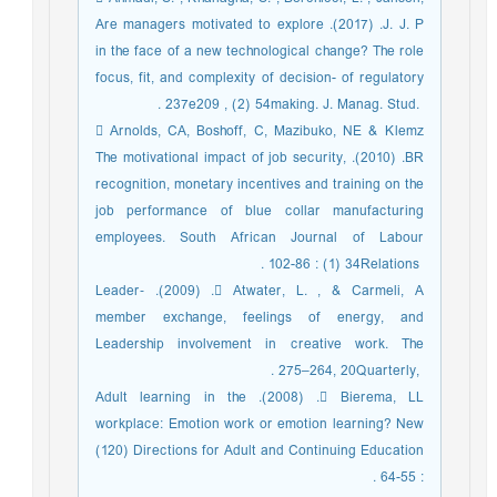
J. J. P. (‎‏2017‏‎). Are managers ‎motivated to explore
in the face of a new technological change? The role
of regulatory‏ ‏focus, fit, and complexity of decision-
making. J. Manag. Stud. ‎‏54 (2‏‎) , ‎‏209‏e‏237‏‎. ‎
 Arnolds, CA, Boshoff, C, Mazibuko, NE & Klemz
BR. (‎‏2010‏‎). The motivational impact ‎of job security,
recognition, monetary incentives and training on the
job performance of ‎blue collar manufacturing
employees. South African Journal of Labour
Relations ‎‏34‏‎ (‎‏1‏‎) : ‎‏86‏‎-‎‏102‏‎. ‎
 Atwater, L. , & Carmeli, A. (‎‏2009‏‎). Leader‐
member exchange, feelings of energy, and
‎involvement in creative work. The‏ ‏Leadership
Quarterly, ‎‏20‏‎, ‎‏264‏‎–‎‏275‏‎. ‎
 Bierema, LL. (‎‏2008‏‎). Adult learning in the
workplace: Emotion work or emotion ‎learning? New
Directions for Adult and Continuing Education (‎‏120‏‎)
: ‎‏55‏‎-‎‏64‏‎. ‎