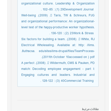
organizational culture. Leadership & Organization
Development Journal ‎‏29‏‎ (‎‏1‏‎) : ‎‏85‏‎–‎‏102‏‎. ‎
 Taris, TW & Schreurs, PJG. (‎‏2009‏‎). Well-being
and organizational performance: An ‎organizational-
level test of the happy-productive worker hypothesis.
Work & Stress ‎‏23‏‎ ‎‎(‎‏2‏‎) : ‎‏120‏‎-‎‏136‏‎. ‎
 White, RJ. (‎‏2008‏‎). Six factors for building a team.
Electrical Wholesaling. Available at: ‎http: //iims.
uthscsa. edu/sites/iims-drupal/files/TeamProcess-‎‏8‏‎.
pdf (accessed on ‎‏10‏th ‎October ‎‏2011‏‎). ‎
 Wildermuth, CMS & Pauken, PD. (‎‏2008‏‎). A perfect
match: Decoding employee ‎engagement - part I:
Engaging cultures and leaders. Industrial and
Commercial Training ‎‏40‏‎ (‎‏3‏‎) : ‎‏122‏‎-‎‏128‏‎. ‎
مقالات مرتبط