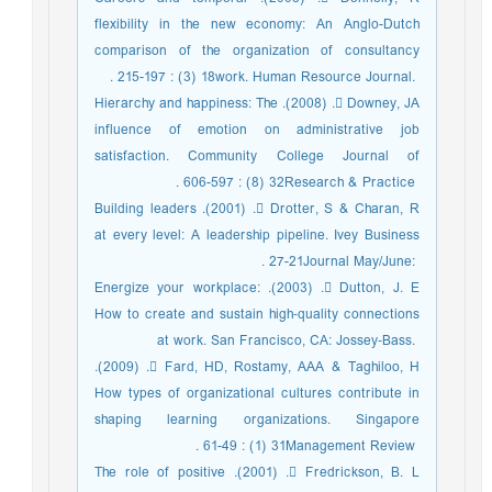
flexibility in the new economy: An Anglo-‎Dutch
comparison of the organization of consultancy
work. Human Resource Journal. ‎‏18‏‎ ‎‎(‎‏3‏‎) : ‎‏197‏‎-‎‏215‏‎. ‎
 Downey, JA. (‎‏2008‏‎). Hierarchy and happiness: The
influence of emotion on ‎administrative job
satisfaction. Community College Journal of
Research & Practice ‎‏32‏‎ ‎‎(‎‏8‏‎) : ‎‏597‏‎-‎‏606‏‎. ‎
 Drotter, S & Charan, R. (‎‏2001‏‎). Building leaders
at every level: A leadership pipeline. ‎Ivey Business
Journal May/June: ‎‏21‏‎-‎‏27‏‎. ‎
 Dutton, J. E. (‎‏2003‏‎). Energize your workplace:
How to create and sustain high‐quality ‎connections
at work. San Francisco, CA: Jossey‐Bass. ‎
 Fard, HD, Rostamy, AAA & Taghiloo, H. (‎‏2009‏‎).
How types of organizational cultures ‎contribute in
shaping learning organizations. Singapore
Management Review ‎‏31‏‎ (‎‏1‏‎) : ‎‏49‏‎-‎‏61‏‎. ‎
 Fredrickson, B. L. (‎‏2001‏‎). The role of positive