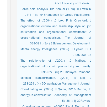
University of Pretoria, ‎‏1‏‎-‎‏95‏‎. ‎
 Lewin K. (‎‏1973‏‎) Force field analysis. The Annual
Handbook for Group Facilitators. ‎‏1946‏‎: ‎‏111‏‎–‎‏113‏‎. ‎
 Lok, P & Crawford, J. (‎‏2004‏‎). The effect of
organisational culture and leadership style on ‎job
satisfaction and organisational commitment: A
cross-national comparison. The ‎Journal of
Management Development ‎‏23‏‎ (‎‏3/4‏‎) : ‎‏321‏‎-‎‏338‏‎. ‎
 Lykken, D. T. (‎‏2005‏‎). Mental energy. Intelligence,
 Mathew, J. (‎‏2007‏‎). The relationship of
organisational culture with productivity and ‎quality.
Employee Relations ‎‏29‏‎ (‎‏6‏‎) : ‎‏677‏‎-‎‏695‏‎. ‎
 Nel, J. (‎‏2011‏‎). Mindset transformation.
Organization Management Journal ‎‏6‏‎ (‎‏4‏‎) : ‎‏229‏‎-‎‏238‏‎. ‎
 Quinn, RW & Dutton, JE. (‎‏2005‏‎). Coordinating as
energy-in-conversation. Academy of ‎Management
Review ‎‏30‏‎ (‎‏1‏‎) : ‎‏36‏‎-‎‏57‏‎. ‎
 RW & Dutton, JE. ‎‏2005‏‎. Coordinating as energy-