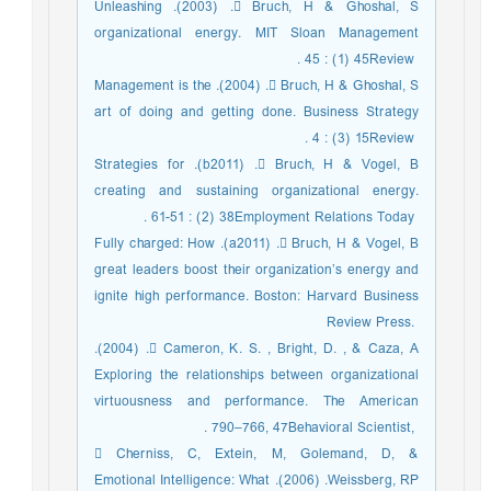
 Bruch, H & Ghoshal, S. (‎‏2003‏‎). Unleashing
organizational energy. MIT Sloan ‎Management
Review ‎‏45‏‎ (‎‏1‏‎) : ‎‏45‏‎. ‎
 Bruch, H & Ghoshal, S. (‎‏2004‏‎). Management is the
art of doing and getting done. ‎Business Strategy
Review ‎‏15‏‎ (‎‏3‏‎) : ‎‏4‏‎. ‎
 Bruch, H & Vogel, B. (‎‏2011‏b). Strategies for
creating and sustaining organizational ‎energy.
Employment Relations Today ‎‏38‏‎ (‎‏2‏‎) : ‎‏51‏‎-‎‏61‏‎. ‎
 Bruch, H & Vogel, B. (‎‏2011‏a). Fully charged: How
great leaders boost their ‎organization’s energy and
ignite high performance. Boston: Harvard Business
‎Review Press. ‎
 Cameron, K. S. , Bright, D. , & Caza, A. (‎‏2004‏‎).
Exploring the relationships between ‎organizational
virtuousness and performance. The American
Behavioral Scientist, ‎‏47‏‎, ‎‏766‏‎–‎‏790‏‎. ‎
 Cherniss, C, Extein, M, Golemand, D, &
Weissberg, RP. (‎‏2006‏‎). Emotional Intelligence: ‎What