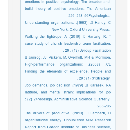
emotions in positive psychology: The ‎broaden‐and‐
build theory of positive emotions. The American
Psychologist, ‎‏56‏‎, ‎‏218‏‎–‎‏226‏‎. ‎
 Handy, C. (‎‏1993‏‎). Understanding organizations.
New York: Oxford University Press. ‎
 Hartwig, R. T. (‎‏2016‏‎). Walking the tightrope: A
case study of church leadership team ‎facilitation.
Group Facilitation, (‎‏13‏‎) , ‎‏29‏‎. ‎
 Jamrog, JJ, Vickers, M, Overholt, MH & Morrison,
CL. (‎‏2008‏‎). High-performance ‎organizations:
Finding the elements of excellence. People and
Strategy ‎‏31‏‎ (‎‏1‏‎) : ‎‏29‏‎. ‎
 Karasek, RA. (‎‏1979‏‎). Job demands, job decision
latitude, and mental strain: Implications ‎for job
redesign. Administrative Science Quarterly ‎‏24‏‎ (‎‏2‏‎) :
 Lamberti, H. (‎‏2010‏‎). The drivers of productive
organisational energy. Unpublished MBA ‎Research
Report from Gordon Institute of Business Science,