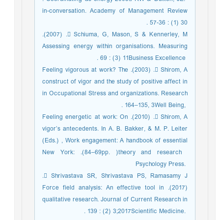
in-conversation. Academy of ‎Management Review
 Schiuma, G, Mason, S & Kennerley, M. (‎‏2007‏‎).
Assessing energy within organisations. ‎Measuring
Business Excellence ‎‏11‏‎ (‎‏3‏‎) : ‎‏69‏‎. ‎
 Shirom, A. (‎‏2003‏‎). Feeling vigorous at work? The
construct of vigor and the study of ‎positive affect in
organizations. Research‏ ‏in Occupational Stress and
Well Being, ‎‏3‏‎, ‎‏135‏‎–‎‏164‏‎. ‎
 Shirom, A. (‎‏2010‏‎). Feeling energetic at work: On
vigor’s antecedents. In A. B. Bakker, ‎& M. P. Leiter
(Eds.) , Work engagement: A handbook of essential
theory and research ‎‎(pp. ‎‏69‏‎–‎‏84‏‎). New York:
Psychology Press. ‎
 Shrivastava SR, Shrivastava PS, Ramasamy J.
(‎‏2017‏‎). Force field analysis: An effective ‎tool in
qualitative research. Journal of Current Research in
Scientific Medicine. ‎‏2017‏‎;‎‏3‏‎ ‎‎(‎‏2‏‎) : ‎‏139‏‎. ‎