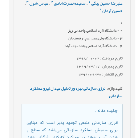
3
2
1
علیرضا حسین بیگی
سعیده نصرت ابادی
عباس شول
,
,
,
4
حسین آرمان
-
1
2
- دانشگاه آازد اسلامی واحد نی ریز
3
- دانشگاه ولی عصر(عج) رفسنجان
4
- دانشگاه آزاد اسلامی واحد نجف آباد
تاریخ دریافت : 1398/10/02
تاریخ پذیرش : 1399/03/17
تاریخ انتشار : 1399/09/30
کلید واژه
:
انرژی سازمانی بهره ور تحلیل میدان نیرو عملکرد
سازمانی
,
چکیده مقاله
:
انرژی سازمانی منبعی تجدید پذیر است که مبنایی
برای سنجش عملکرد سازمانی می‌باشد که سطح و
شدت آن می‌تواند بر عملکرد ‏کارکنان اثرگذار باشد.