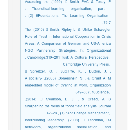
 Smith, PAC & Tosey, P. (‎‏1999‏‎). Assessing the
earning organisation, part ‎‏1‏‎: Theoretical
‎Foundations. The Learning Organisation ‎‏6‏‎ (‎‏2‏‎) :
 Smith, Ripley L. & Ulrike Schwegler (‎‏2010‏‎). The
Role of Trust in International ‎Cooperation in Crisis
Areas: A Comparison of German and US-America
NGO ‎Partnership Strategies. In: Organizational
Trust: A Cultural Perspective. ‎‏281‏‎‒‎‏310‏‎. ‎Cambridge:
Cambridge University Press. ‎
 Spreitzer, G. , Sutcliffe, K. , Dutton, J. ,
Sonenshein, S. , & Grant A. M. (‎‏2005‏‎). A ‎socially‐
embedded model of thriving at work. Organization
Science, ‎‏16‏‎, ‎‏537‏‎–‎‏549‏‎. ‎
 Swanson, D. J. , & Creed, A. S. (‎‏2014‏‎).
Sharpening the focus of force field analysis. ‎Journal
of Change Management, ‎‏14‏‎ (‎‏1‏‎) , ‎‏28‏‎–‎‏47‏‎. ‎
 Taormina, RJ. (‎‏2008‏‎). Interrelating leadership
behaviors, organizational socialization, ‎and