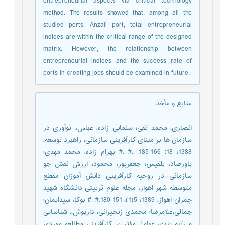
entrepreneurial aspects via critical technology
method. The results showed that, among all the
studied ports, Anzali port, total entrepreneurial
indices are within the critical range of the designed
matrix. However, the relationship between
entrepreneurial indices and the success rate of
ports in creating jobs should be examined in future.
منابع و مأخذ
:
انصاری، محمد تقی؛ سلمانی زاده، عباس،. نوآوری در
سازمان ها بر مبنای کارآفرینی سازمانی، راهبرد توسعه،
1388؛ 18: 166-185. .# .# بهرام زاده، محمد مهدی؛
باورصاد، بلقیس؛ جعفرپور، محمود؛ ارزش نقش جو
سازمانی در روحیه کارآفرینی دانش آموزان مقطع
متوسطه شهر اهواز، مجله علوم تربیتی دانشگاه شهید
چمران اهواز، 1389؛ 5(1)، 151-180.# .# بوکا، سیدایمان؛
جمالی،غلامرضا؛ محمدی زنجیرانی، داریوش،. شناسایی
و رتبه بندی عوامل مؤثر بر کارآفرینی مطالعه موردی