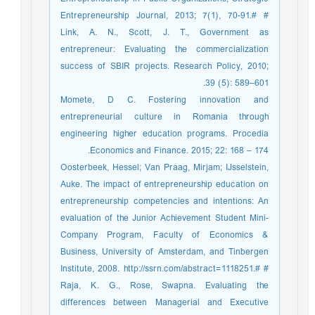
Entrepreneurship Journal, 2013; 7(1), 70-91.# #
Link, A. N., Scott, J. T., Government as
entrepreneur: Evaluating the commercialization
success of SBIR projects. Research Policy, 2010;
39 (5): 589–601.
Momete, D C. Fostering innovation and
entrepreneurial culture in Romania through
engineering higher education programs. Procedia
Economics and Finance. 2015; 22: 168 – 174.
Oosterbeek, Hessel; Van Praag, Mirjam; IJsselstein,
Auke. The impact of entrepreneurship education on
entrepreneurship competencies and intentions: An
evaluation of the Junior Achievement Student Mini-
Company Program, Faculty of Economics &
Business, University of Amsterdam, and Tinbergen
Institute, 2008. http://ssrn.com/abstract=1118251.# #
Raja, K. G., Rose, Swapna. Evaluating the
differences between Managerial and Executive