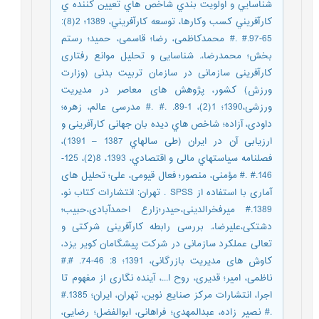
شناسايي و اولويت بندي شاخص هاي تعيين كننده ي
كارآفريني كسب وكارها، توسعه كارآفريني، 1389؛ 2(8):
65-97.# .# محمدکاظمی، رضا؛ قاسمی، حمید؛ رستم
بخش؛ محمدرضا،. شناسایی و تحلیل موانع رفتاری
کارآفرینی سازمانی در سازمان تربیت بدنی (وزارت
ورزش) کشور، پژوهش های معاصر در مدیریت
ورزشی،1390؛ 1(2)، 1-89. .# .# مدرسی عالم، زهره؛
داودی، آزاده؛ شاخص هاي دیده بان جهانی کارآفرینی و
ارزیابی آن در ایران (طی سالهاي 1387 – 1391)،
فصلنامه سیاستهاي مالی و اقتصادي، 1393، 8(2)، 125-
146.# .# مؤمنی، منصور؛ فعال قیومی، علی؛ تحلیل های
آماری با استفاده از SPSS . تهران: انتشارات کتاب نو،
1389.# میرفخرالدینی،حیدر؛زارع احمدآبادی،حبیب؛
دشتکی،علیرضا،. بررسی رابطه کارآفرینی شرکتی و
تعالی عملکرد سازمانی در شرکت پیشگامان کویر یزد،
کاوش های مدیریت بازرگانی، 1391؛ 8: 46-74. #.#
ناظمی، امیر؛ قدیری، روح ا...، آینده نگاری از مفهوم تا
اجرا، انتشارات مرکز صنایع نوین، تهران، ایران؛ 1385.#
.# نصیر زاده، عبدالمهدی؛ فراهانی، ابوالفضل؛ رضایی،