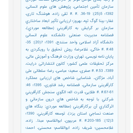
سازمان تأمین اجتماعی، پژوهش های علوم انسانی،
1392؛ 5(25): 19-36. .# .# تقی زاده، هوشنگ؛ تاری،
غفار؛ بینا گوگ تپه، بهروز؛ ارزيابي تأثير ابعاد ساختاري
سازمان بر گرايش به كارآفريني (مطالعه موردي)،
فصلنامه مدیریت صنعتی دانشکده علوم انسانی
دانشگاه آزاد اسلامی واحد سنندج، 1391؛ 7(20): 35-
48.# .# خاکی، غلامرضا؛ روش تحقیق با رویکردی به
پایان نامه نویسی، تهران، وزارت فرهنگ و آموزش عالی،
مرکز تحقیقات علمی کشور؛ کانون انتشاراتی درایت،
1389، 53.# .# صفری، سعید؛ عباسی، رضا؛ سلطانی علی
آباد، مژگان،. شناسایی شاخص های ارزیابی عملکرد
کارآفرینی سازمانی، فصلنامه رشد فناوری، 1395؛ 46:
61-67.# .# طلایی، قدرت اله؛ الگوي سنجش كارآفريني
شركتي با توجه به شاخص هاي درون سازماني و
اثرگذاري آن بركارآفريني (مطالعه موردي: بنگاه هاي
صنعت نساجي استان يزد)، توسعه كارآفريني، 1390؛
3(12): 185-203.# .# عربیون، ابوالقاسم؛ عبدا.. زاده،
غلامحسین؛ شریف زاده، ابوالقاسم؛ محسنی، احمد؛