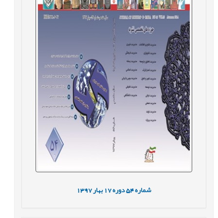
شماره
54
دوره
17
بهار
1397