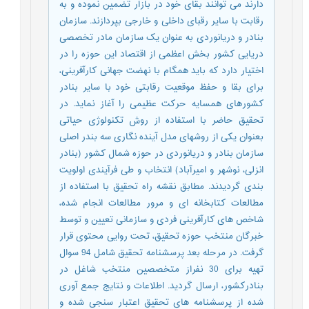
دارند می توانند بقای خود در بازار تضمین نموده و به
رقابت با سایر رقبای داخلی و خارجی بپردازند. سازمان
بنادر و دریانوردی به عنوان یک سازمان مادر تخصصی
دریایی کشور بخش اعظمی از اقتصاد این حوزه را در
اختیار دارد که باید همگام با نهضت جهانی کارآفرینی،
برای بقا و حفظ موقعیت رقابتی خود با سایر بنادر
کشورهای همسایه حرکت عظیمی را آغاز نماید. در
تحقیق حاضر با استفاده از روش تکنولوژی حیاتی
بعنوان یکی از روشهای مدل آینده نگاری سه بندر اصلی
سازمان بنادر و دریانوردی در حوزه شمال کشور (بنادر
انزلی، نوشهر و امیرآباد) انتخاب و طی فرآیندی اولویت
بندی گردیدند. مطابق نقشه راه تحقیق با استفاده از
مطالعات کتابخانه ای و مرور مطالعات انجام شده،
شاخص های کارآفرینی فردی و سازمانی تعیین و توسط
خبرگان منتخب حوزه تحقیق، تحت روایی محتوی قرار
گرفت. در مرحله بعد پرسشنامه تحقیق شامل 94 سوال
تهیه برای 30 نفراز متخصصین منتخب شاغل در
بنادرکشور، ارسال گردید. اطلاعات و نتایج جمع آوری
شده از پرسشنامه های تحقیق اعتبار سنجی شده و