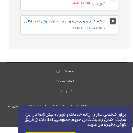
تاریخ چاپ
: 1402/12/24
خوشه بندی فناوری های خودروی خودران با روش آینده نگاری
تاریخ چاپ
: 1402/12/10
صفحه اصلی
نقشه سایت
تماس با ما
حقوق این وب‌سایت متعلق به سامانه مدیریت نشریات
رایمگ است.
برای شخصی سازی ارائه خدمات و تجربه بهتر شما در این
سایت، ضمن رعایت کامل حریم خصوصی، اطلاعات از طریق
حق نشر
1405-1396
©
کوکی ذخیره می شوند