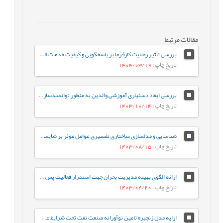
مقالات مرتبط
بررسی تأثیر رضایت کارفرما بر پاسخگویی و کیفیت خدمات الکترونیک با میانجی گری اعتماد کارفرمایان کارگاه های کسب و کار کوچک شهرستان شازند
تاریخ چاپ
: 1404/03/19
بررسی ابعاد دستیاری آموزشی والدین به منظور توانمندسازی آموزش آنلاین در مواقع بحرانی در عصر فناوریهای هوشمند
تاریخ چاپ
: 1403/10/14
شناسایی و مدلسازی ساختاری تفسیری عوامل موثر بر شایستگی بنیادی مدیران منابع انسانی مرتبط با استارتاپ های حمل و نقل
تاریخ چاپ
: 1403/08/15
ارائه الگوی بهینه مدیریت بحران جهت استمرار فعالیت پس از حادثه (مطالعه موردی: سازمان-های صنعتی دفاعی).
تاریخ چاپ
: 1403/04/20
ارایه مدل زنجیره تامین نوآورانه صنعت نفت تحت شرایط عدم اطمینان