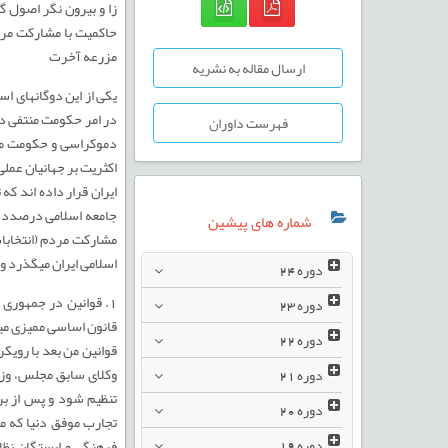
زا و بیرون نگر اصول گ
حاکمیت با مشارکت مردم
مزرعه آخرت
ارسال مقاله به نشریه
یکی از این دوگانهای ا
در امر حکومت منتفی د
فهرست داوران
دموکراسی و حکومت مرد
ایران قرار داده اند ک
جامعه اسلامی درصدد حل
شماره های پیشین
مشارکت مردم (انتخابا
اسلامی ایران میگذرد و
دوره
24
1. قوانین در جمهور
دوره
23
قانون اساسی ممیزی میش
دوره
22
قوانین من بعد با رویک
وکلای سابق مجلس، وزرا
دوره
21
تنظیم شود و پس از ب
دوره
20
تجارب موفق دنیا که مغ
دوره
19
فرهنگی و ابستگان نظام