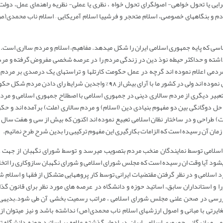
رایی یا تحول خواهی- اصولگرای تحول خواه ، نظری یا عملی- نظریه راهنمای عمل، دولت یا
 و بنگاههای خصوصی، اسلام متحجر و فرشییا اسلام آمریکایی – اسلام ناب محمدی(ص) 
ساسی که پایه جمهوری اسلامی ایران را شکل میدهد. مفاهیم، اسلام و مردم سااری است.
اشته و حداکثر حیطه نوذ دین در زندگی مردم را در عرصه شخصی مفروض گرفته و مردم 
می اعلام نموده اند گرچه در عمل حکومت کارتلها و تراستهای یک درصدی بر مردم ن
اکثریت بر جهانیان عملی نموده اند ولی در کشور ما با آرای بیش از 98% واجدین شرایط
ه تعبیر دیگری از مردم سالاری دینی در جمهوری اسلامی با اصطلاح جمهوری اسلامی و مرد
 دوگانگی بین دو مفهوم بنیادی دین (اسلام) و مردم سالاری (ملت) برآمده اند و حکوم
ت) طراحی و در ساختار نظان اسلامی تعبیع نموده اند اکنون که بیش از سی و هفت سال
 زمان آن رسیده است که الزامات بکارگیری این مفهوم ترکیبی را بدین شرح طرح نمائیم.
ی اسلامی توسط نمایندگان منخب مردم بتصویب میرسد و توسط شورای نگهبان از جهت 
ود آیا وقت ان رسیده است که مجلس شورای اسلامی و شورای نگهبان سازوکاری را اتخا
رد اسلامی و در نظر گرفتن مقتضیات ایرانی توسط کار پروههایی متشکل از فقها و اسلام ش
 و استانداران سابق، اساتید حوزه و دانشگاه در عرصه های مورد نظر برای قانون گذ
ررسی در صحن علنی مجلس شورای اسلامی ، مراتب رسمیت بخشی آن طی شود.بدیهی ا
ایرتی با مبانی و اصول ارزشهای اسلام ناب محمدی(ص) نداشته باشد و نیز میتوان از 
ی و بازرگانی جمهوری اسلامی ایران در ادوار گذشته علاوه بر اساتید حوزه دانشگاه ت