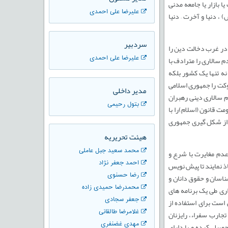
 بازار یا جامعه مدنی
علیرضا علی احمدی
، دنیا و آخرت – دنیا
سردبیر
 در غرب دخالت دین را
علیرضا علی احمدی
سالاری را مترادف با
ه تنها یک کشور بلکه
 رای دادن مردم شکل حکوکت را جمهوری اسلامی
مدیر داخلی
م سالاری دینی رهبران
بتول رحیمی
ت قانون (اسلام)را با
 از شکل گیری جمهوری
هیئت تحریریه
محمد سعید جبل عاملی
عدم مغایرت با شرع و
احمد جعفر نژاد
ذ نمایند تا پیش نویس
رضا حسنوی
ناسان و حقوق دانان و
محمدرضا حمیدی زاده
اری طی یک برنامه های
جعفر سجادی
ست برای استفاده از
غلامرضا طالقانی
تجارب سفراء، رایزنان
مهدی غضنفری
حصیل کرده و یا دارای