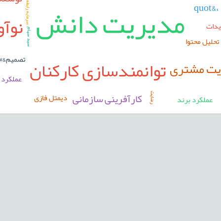
سرمایه رابطه ای
مدیریت دانش
،&quot
نوآو
یدات
سبد سهام
تحلیل محتوا
تصمیم&#172
توانمندسازی کارکنان
یت مشتری
عملکرد
کارآفرینی سازمانی
دیمتل فازی
رضایت
عملکرد برند