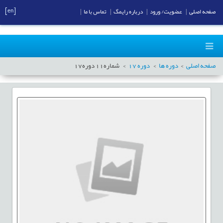
[en]
صفحه اصلی
|
عضویت/ ورود
|
درباره رایمگ
|
تماس با ما
|
صفحه اصلی
دوره ها
دوره
17
شماره
11
دوره
17