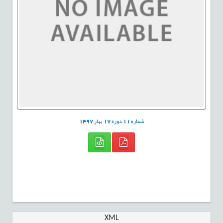
شماره
11
دوره
17
بهار
1397
XML