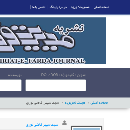
صفحه اصلی
|
عضویت/ ورود
|
درباره رایمگ
|
تماس با ما
|
عنوان / کلیدواژه / DOI / DOR
نویسنده
صفحه اصلی
هیئت تحریریه
سید سپهر
قاضی نوری
سید سپهر قاضی نوری