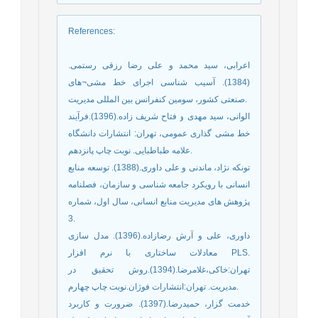
References
:
اعرابی، سید محمد و علی رضا رزقی رستمی.
(1384). آسیب شناسی اجرای خط مشی¬های
صنعتی کشور، سومین کنفرانس بین المللی مدیریت.
الوانی، سید مهدی و فتاح شریف زاده.(1396).فرآیند
خط مشی گذاری عمومی، تهران: انتشارات دانشگاه
علامه طباطبایی. نوبت چاپ پانزدهم.
تونکه نژاد، ماندنی و علی داوری.(1388). توسعه منابع
انسانی با رویکرد جامعه شناسی و سازمان، فصلنامه
پژوهش های مدیریت منابع انسانی، سال اول، شماره
3.
داوری، علی و آرش رضازاده.(1396). مدل سازی
معادلات ساختاری با نرم افزار PLS.
تهران:خاکی،غلامرضا.(1394).روش تحقیق در
مدیریت. تهران:انتشارات فوژان.نوبت چاپ چهارم.
خدمت گزار، حمیدرضا.(1397). ضرورت و کاربرد