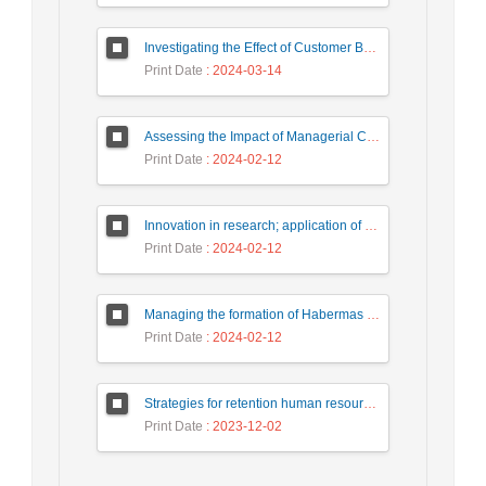
Investigating the Effect of Customer Brand Identification on Social Influence, Experimental Hedonic Value and Repurchase Intention by Explaining the Role of Antecedent Factors
Print Date
: 2024-03-14
Assessing the Impact of Managerial Capacity, Political Relationships, and Financial Crisis on Performance Improvement, Risk Management and Price Crash of accepted Banks in TEHRAN stock exchange: Combined method of data envelopment analysis and regression estimation of sls2
Print Date
: 2024-02-12
Innovation in research; application of ICT for research challenges in IRAN
Print Date
: 2024-02-12
Managing the formation of Habermas public domain theory in Instagram and Telegram social networks
Print Date
: 2024-02-12
Strategies for retention human resources in knowledge-based companies in university
Print Date
: 2023-12-02