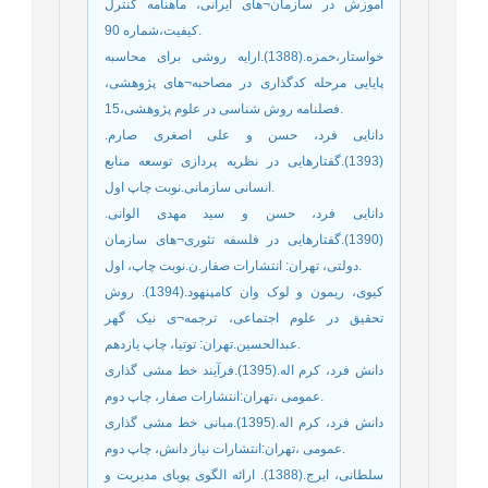
آموزش در سازمان¬های ایرانی، ماهنامه کنترل
کیفیت،شماره 90.
خواستار،حمزه.(1388).ارایه روشی برای محاسبه
پایایی مرحله کدگذاری در مصاحبه¬های پژوهشی،
فصلنامه روش شناسی در علوم پژوهشی،15.
دانایی فرد، حسن و علی اصغری صارم.
(1393).گفتارهایی در نظریه پردازی توسعه منابع
انسانی سازمانی.نوبت چاپ اول.
دانایی فرد، حسن و سید مهدی الوانی.
(1390).گفتارهایی در فلسفه تئوری¬های سازمان
دولتی، تهران: انتشارات صفار.ن.نوبت چاپ، اول.
کیوی، ریمون و لوک وان کامپنهود.(1394). روش
تحقیق در علوم اجتماعی، ترجمه¬ی نیک گهر
عبدالحسین.تهران: توتیا، چاپ یازدهم.
دانش فرد، کرم اله.(1395).فرآیند خط مشی گذاری
عمومی ،تهران:انتشارات صفار، چاپ دوم.
دانش فرد، کرم اله.(1395).مبانی خط مشی گذاری
عمومی ،تهران:انتشارات نیاز دانش، چاپ دوم.
سلطانی، ایرج.(1388). ارائه الگوی پویای مدیریت و