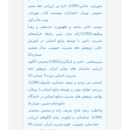
منوریان، عباس.(1394). اجرا ور ارزیابی خط مشی
عمومی. تهران: انتشارات موسسه کتاب مهربان.
نوبت چاپ اول.
موسی خانی، محمد و طهمورث حسنقلی و زهرا
وظیفه.(1392).ارائه مدل تبیین رابطه فرآیندهای
مدیریت دانش با توسعه منابع انسانی در آموزش
عالی، پژوهش های مدیریت عمومی، سال ششم،
شماره22.
میرسپاسی، ناصر و [دیگران].(1392).معرفی الگوی
ارزشی سازمان های دولتی ایران. پژوهش نامه
مدیریت اجرایی.دوره 5. شماره 10.
ناصحی فر، وحید و سعید عسکری ماسوله.(1396).
بررسی عوامل موثر بر توسعه منابع انسانی با رویکرد
نهادی، پژوهش های مدیریت منابع انسانی در دانشگاه
جامع امام حسین، شماره3.
واعظی، رضا، فتاح شریف زاده و محسن محمدی.
(1394). شناسایی و اولویت بندی الگوهای ارزیابی
خط مشی عمومی، علوم مدیریت ایران، شماره 40.