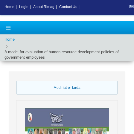
[fa]
Home
|
Login
|
About Rimag
|
Contact Us
|
Home
A model for evaluation of human resource development policies of
government employees
Modiriat-e- farda