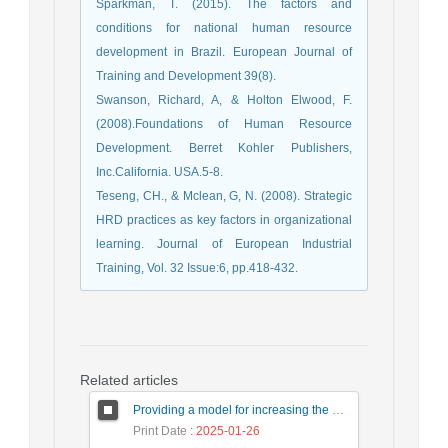
Sparkman, T. (2015). The factors and
conditions for national human resource
development in Brazil. European Journal of
Training and Development 39(8).
Swanson, Richard, A, & Holton Elwood, F.
(2008).Foundations of Human Resource
Development. Berret Kohler Publishers,
Inc.California. USA.5-8.
Teseng, CH., & Mclean, G, N. (2008). Strategic
HRD practices as key factors in organizational
learning. Journal of European Industrial
Training, Vol. 32 Issue:6, pp.418-432.
Related articles
Providing a model for increasing the participation of the non-governmental sector in the development of higher education with an emphasis on demand-oriented fields
Print Date
: 2025-01-26