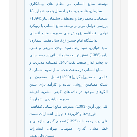
توسعه منابع انسانی در نظام های پیمانکاری
سازمان¬ها، مدیریت فردا، سال پنجم، شماره 18.
سلطانی، محمد رضا و مصطفی سلیمان تبار.(1394).
بررسی عوامل موثر بر توسعه منابع انسانی با رویکرد
نهادی، فصلنامه پژوهش های مدیریت منابع انسانی
دانشگاه امام حسین (ع)، سال هفتم، شماره3.
سید جوادین، سید رضا، سید مهدی شریفی و حمزه
رایج.(1388). نقش توسعه منابع انسانی در دست یابی
به چشم انداز صنعت نفت1404، فصلنامه مدیریت و
منابع انسانی در صنعت نفت، سال سوم، شماره 8.
عابدی جعفری[دیگران].(1390).تحلیل مضمون و
شبکه مضامین: روشی ساده و کارآمد برای تبیین
الگوهای موجود در داده-های کیفی. نشریه اندیشه
مدیریت راهبردی. شماره 2.
قلی پور، آرین.(1393). مدیریت منابع انسانی (مفاهیم،
تئوری¬ها و کاربردها). تهران: انتشارات سمت.
قلی پور، رحمت اله.(1395).تصمیم گیری سازمانی و
خط مشی گذاری عمومی، تهران، انتشارات
سمت.چاپ هفتم.