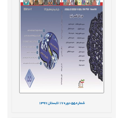
شماره
55
دوره
17
تابستان
1397