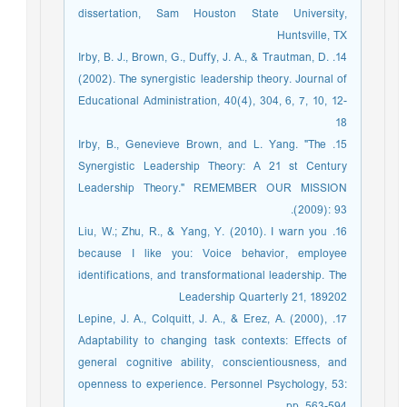
dissertation, Sam Houston State University,
Huntsville, TX
14. Irby, B. J., Brown, G., Duffy, J. A., & Trautman, D.
(2002). The synergistic leadership theory. Journal of
Educational Administration, 40(4), 304, 6, 7, 10, 12-
18
15. Irby, B., Genevieve Brown, and L. Yang. "The
Synergistic Leadership Theory: A 21 st Century
Leadership Theory." REMEMBER OUR MISSION
(2009): 93.
16. Liu, W.; Zhu, R., & Yang, Y. (2010). I warn you
because I like you: Voice behavior, employee
identifications, and transformational leadership. The
Leadership Quarterly 21, 189202
17. Lepine, J. A., Colquitt, J. A., & Erez, A. (2000),
Adaptability to changing task contexts: Effects of
general cognitive ability, conscientiousness, and
openness to experience. Personnel Psychology, 53:
pp. 563-594