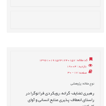
کد مقاله
: 1396101915241240157
بازدید
: 19004
صفحه
: 17 - 30
نوع مقاله
: پژوهشی
رهبری تضایف¬گرانه، رویکردی فرا نوگرا در
راستای انعطاف¬پذیری منابع انسانی و آوای