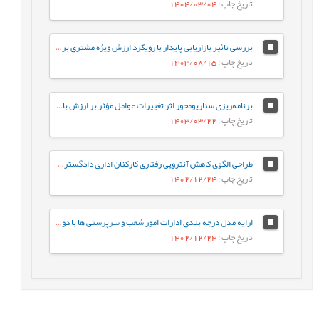
تاریخ چاپ
: 1404/03/04
بررسی تاثیر بازاریابی پایدار با رویکرد ارزش ویژه مشتری بر رفتار مشتری و عملکرد سازمان (مورد مطالعه شرکت¬های شوینده ایران)
تاریخ چاپ
: 1403/08/15
برنامه‌ریزی سناریومحور اثر تغییرات عوامل مؤثر بر ارزش بازار فولاد با استفاده از رویکرد پویایی‌شناسی سیستم در شرکت معدنی و صنعتی چادرملو اردکان یزد
تاریخ چاپ
: 1403/03/22
طراحی الگوی کاهش آنتروپی رفتاری کارکنان اداری دادگستری با تمرکز بر مدل سه شاخگی
تاریخ چاپ
: 1402/12/24
ارایه مدل درجه بندی ادارات امور شعب و سرپرستی ها با دو رویکرد بانکداری نوین و ادغام شعب با استفاده ازAHP و DEA
تاریخ چاپ
: 1402/12/24