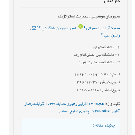
کارکنان
محورهای موضوعی
:
مدیریت استراتژیک
*
2
1
سعید آیباغی اصفهانی
امیر غفوریان شاگردی
,
,
3
رامین الهی
1
- دانشگاه تهران
2
- دانشگاه بین المللی امام رضا
3
- دانشگاه صنعتی شاهرود
تاریخ دریافت : 1396/10/19
تاریخ پذیرش : 1396/12/27
تاریخ انتشار : 1397/09/10
کلید واژه
:
هم&#172
,
افزایی رهبری تضایف&#172
,
گرایانه رفتار
آوایی انعطاف&#172
,
پذیری منابع انسانی
,
چکیده مقاله
: