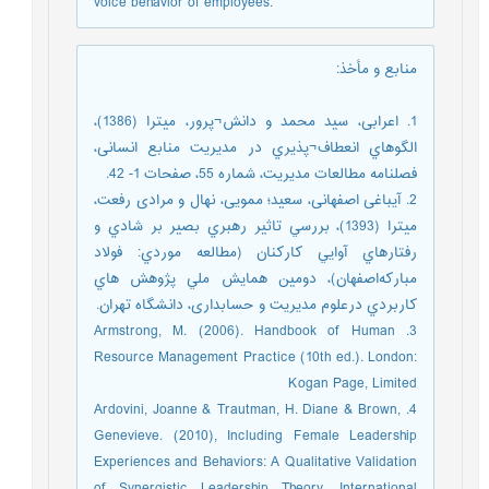
voice behavior of employees.
منابع و مأخذ
:
1. اﻋﺮاﺑﯽ، ﺳﯿﺪ ﻣﺤﻤﺪ و داﻧﺶ¬ﭘﺮور، ﻣﯿﺘﺮا (1386)،
اﻟﮕﻮﻫﺎي اﻧﻌﻄﺎف¬ﭘﺬﯾﺮي در ﻣﺪﯾﺮﯾﺖ ﻣﻨﺎﺑﻊ اﻧﺴﺎﻧﯽ،
ﻓﺼﻠﻨﺎﻣﻪ ﻣﻄﺎﻟﻌﺎت ﻣﺪﯾﺮﯾﺖ، ﺷﻤﺎره 55، ﺻﻔﺤﺎت 1- 42.
2. آیباغی اصفهانی، سعید؛ ممویی، نهال و مرادی رفعت،
میترا (1393)، ﺑﺮرﺳﻲ ﺗﺎﺛﻴﺮ رﻫﺒﺮي ﺑﺼﻴﺮ ﺑﺮ ﺷﺎدي و
رﻓﺘﺎرﻫﺎي آواﻳﻲ ﻛﺎرﻛﻨﺎن (ﻣﻄﺎﻟﻌﻪ ﻣﻮردي: ﻓﻮﻻد
ﻣﺒﺎرﻛﻪاﺻﻔﻬﺎن)، دوﻣﻴﻦ ﻫﻤﺎﻳﺶ ﻣﻠﻲ ﭘﮋوﻫﺶ ﻫﺎي
ﻛﺎرﺑﺮدي درعلوم مدیریت و حسابداری، دانشگاه تهران.
3. Armstrong, M. (2006). Handbook of Human
Resource Management Practice (10th ed.). London:
Kogan Page, Limited
4. Ardovini, Joanne & Trautman, H. Diane & Brown,
Genevieve. (2010), Including Female Leadership
Experiences and Behaviors: A Qualitative Validation
of Synergistic Leadership Theory, International