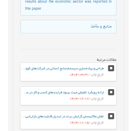
results about the economic sector was reported in
this paper
منابع و مأخذ
:
مقالات مرتبط
طراحی و پیاده‌سازی سیستم منابع انسانی در شرکت‌های کوچک و متوسط (SMEs) با رویکرد داده‌کاوی (مورد مطالعه: شرکت‌های کاشی و سرامیک استان یزد)
تاریخ چاپ
: 1404/03/31
ارائه رویکرد تلفیقی جهت بهبود فرایندهای کسب و کار در سازمانهای خدماتی
تاریخ چاپ
: 1403/12/07
نقش مکانیسمی گرایش برند در تبدیل قابلیت‌های بازاریابی و گرایش کارآفرینانه به ارزش برند: مطالعۀ موردی در صنعت کاشی و سرامیک
تاریخ چاپ
: 1403/10/15