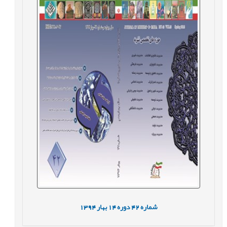
شماره
42
دوره
14
بهار
1394