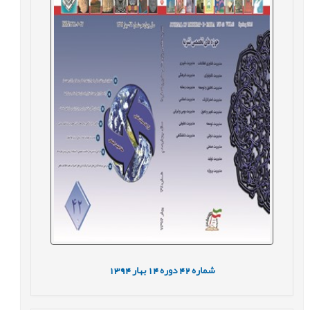
شماره
42
دوره
14
بهار
1394