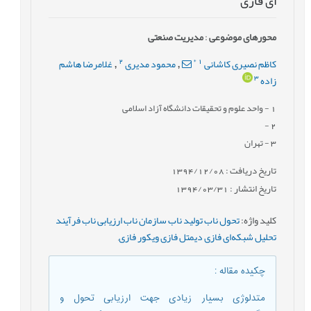
ای فازی
محورهای موضوعی
:
مدیریت صنعتی
2
*
1
کاظم نصیری کاشانی
محمود مدیری
غلامرضا هاشم
,
,
3
زاده
1
- واحد علوم و تحقیقات دانشگاه آزاد اسلامی
-
2
3
- تهران
تاریخ دریافت : 1394/12/08
تاریخ انتشار : 1394/03/31
کلید واژه
:
تحول ناب تولید ناب سازمان ناب ارزیابی ناب فرآیند
تحلیل شبکه‌ای فازی دیمتل فازی ویکور فازی
,
چکیده مقاله
:
متدلوژی بسیار زیادی جهت ارزیابی تحول و