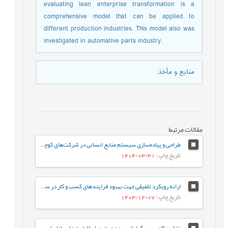
evaluating lean enterprise transformation is a
comprehensive model that can be applied to
different production industries. This model also was
investigated in automative parts industry.
منابع و مأخذ
:
مقالات مرتبط
طراحی و پیاده‌سازی سیستم منابع انسانی در شرکت‌های کوچک و متوسط (SMEs) با رویکرد داده‌کاوی (مورد مطالعه: شرکت‌های کاشی و سرامیک استان یزد)
تاریخ چاپ
: 1404/03/31
ارائه رویکرد تلفیقی جهت بهبود فرایندهای کسب و کار در سازمانهای خدماتی
تاریخ چاپ
: 1403/12/07
نقش مکانیسمی گرایش برند در تبدیل قابلیت‌های بازاریابی و گرایش کارآفرینانه به ارزش برند: مطالعۀ موردی در صنعت کاشی و سرامیک