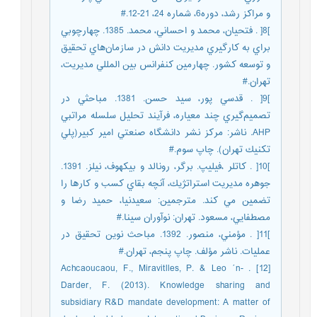
و مراكز رشد، دوره6، شماره 24، 21-12.#
]8[ . فتحيان، محمد و احساني، محمد. 1385. چهارچوبي
براي به كارگيري مديريت دانش در سازمان‌هاي تحقيق
و توسعه كشور. چهارمين كنفرانس بين المللي مديريت،
تهران.#
]9[ . قدسي پور، سيد حسن. 1381. مباحثي در
تصميم‌گيري چند معياره، فرآيند تحليل سلسله مراتبي
AHP. ناشر: مركز نشر دانشگاه صنعتي امير كبير(پلي
تكنيك تهران). چاپ سوم.#
]10[ . كاتلر ،فيليپ. برگر، رونالد و بيكهوف، نيلز. 1391.
جوهره مديريت استراتژيك، آنچه بقاي كسب و كارها را
تضمين مي كند. مترجمين: سعيدنيا، حميد رضا و
مصطفايي، مسعود. تهران: نوآوران سينا.#
]11[ . مؤمني، منصور. 1392. مباحث نوين تحقيق در
عمليات. ناشر مؤلف. چاپ پنجم، تهران.#
[12] . Achcaoucaou, F., Miravitlles, P. & Leo ´n-
Darder, F. (2013). Knowledge sharing and
subsidiary R&D mandate development: A matter of