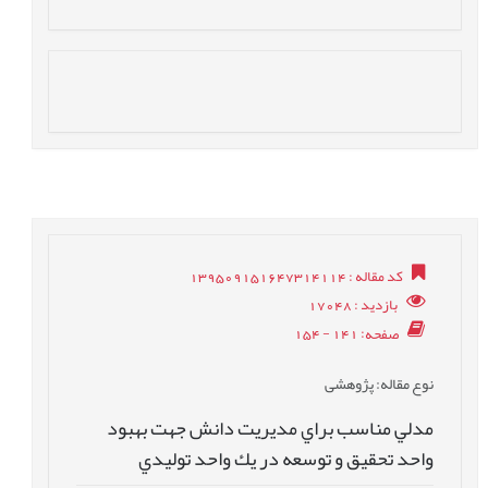
کد مقاله
: 139509151647314114
بازدید
: 17048
صفحه
: 141 - 154
نوع مقاله
: پژوهشی
مدلي مناسب براي مديريت دانش جهت بهبود
واحد تحقيق و توسعه در يك واحد توليدي