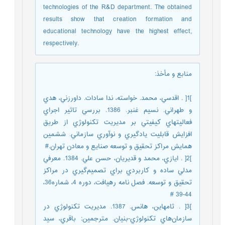
technologies of the R&D department. The obtained
results show that creation formation and
educational technology have the highest effect,
respectively.
منابع و مأخذ
:
]1[ . اقدسي، محمد. خواسته، ندا سادات. داورزني، هدي
و طهراني. نسيم غنبر. 1386. بررسي تاثير اجراي
فعاليتهاي كيفيتي بر مديريت تكنولوژي از طريق
افزايش قابليت يادگيري و نوآوري سازماني. ششمين
همايش مراكز تحقيق و توسعه صنايع و معادن تهران.#
]2[ . ايازي، محمد و قديريان، حسن علي. 1384. معرفي
مدلي ساده و كاربردي براي تصميم‌گيري در مراكز
تحقيق و توسعه. فصل نامه رهيافت، دوره 4، شماره36،
44-39 #
]3[ . ثامهاين، هانس. 1387. مديريت تكنولوژي در
سازمان‌هاي تكنولوژي-بنيان. مترجمين: باقري، سيد