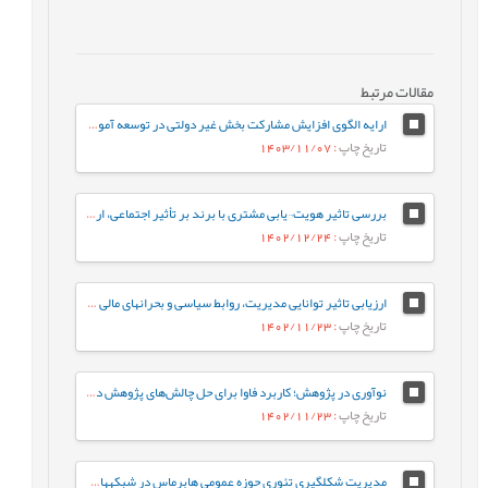
مقالات مرتبط
ارایه الگوی افزایش مشارکت بخش غیر دولتی در توسعه آموزش عالی با تاکید بر رشته تقاضامحور
تاریخ چاپ
: 1403/11/07
بررسی تاثیر هویت¬یابی مشتری با برند بر تأثیر اجتماعی، ارزش‌های لذت¬جویانه تجربی و قصد خرید مجدد با تبیین نقش عوامل پیش¬آیندی
تاریخ چاپ
: 1402/12/24
ارزیابی تاثیر توانایی مدیریت، روابط سیاسی و بحرانهای مالی بر مدیریت ریسک بانکهای پذیرفته شده در بورس اوراق بهادار تهران
تاریخ چاپ
: 1402/11/23
نوآوری در پژوهش؛ کاربرد فاوا برای حل چالش‌های پژوهش در ایران
تاریخ چاپ
: 1402/11/23
مدیریت شکلگیری تئوری حوزه عمومی هابرماس در شبکههای اجتماعی اینستاگرام و تلگرام