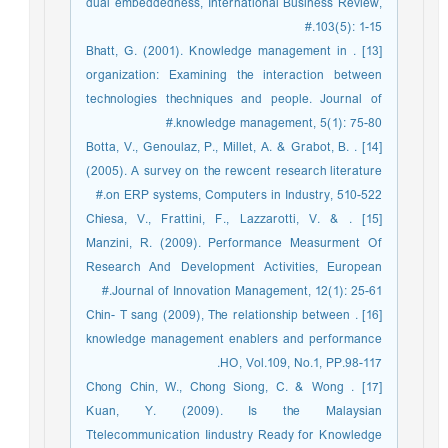
dual embeddedness, International Business Review,
103(5): 1-15.#
[13] . Bhatt, G. (2001). Knowledge management in
organization: Examining the interaction between
technologies thechniques and people. Journal of
knowledge management, 5(1): 75-80.#
[14] . Botta, V., Genoulaz, P., Millet, A. & Grabot, B.
(2005). A survey on the rewcent research literature
on ERP systems, Computers in Industry, 510-522.#
[15] . Chiesa, V., Frattini, F., Lazzarotti, V. &
Manzini, R. (2009). Performance Measurment Of
Research And Development Activities, European
Journal of Innovation Management, 12(1): 25-61.#
[16] . Chin- T sang (2009), The relationship between
knowledge management enablers and performance
HO, Vol.109, No.1, PP.98-117.
[17] . Chong Chin, W., Chong Siong, C. & Wong
Kuan, Y. (2009). Is the Malaysian
Ttelecommunication Iindustry Ready for Knowledge