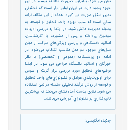
بيان می شود، بنابراين ضرورت مطالعه بيشتر در اين
حوزه وجود دارد. در ايران اولين بار است كه تحقيقي
بدين شكل صورت می گيرد. هدف از اين مقاله، ارائه
مدلي است كه سبب بهبود واحد تحقيق و توسعه به
وسيله مديريت دانش شود. در ابتدا به بررسي ادبيات
موضوع پرداخته و پس از مشورت با كارشناسان،
اساتيد دانشگاهي و بررسي ويژگي‌هاي شركت از ميان
مدل‌هاي موجود دو مدل مناسب انتخاب می-شود. در
ادامه دو پرسشنامه (عمومي و تخصصي) با نظر
خبرگان و اساتيد دانشگاه طراحي می شود. در ابتدا
فرضيه‌هاي تحقيق مورد بررسي قرار گرفته و سپس
برای اولويت‌بندي عوامل و تكنولوژي‌هاي واحد تحقيق
و توسعه از روش فرآيند تحليلی سلسله مراتبی استفاده
می شود. نتايج بدست آمده نشان مي‌دهد كه بيشترين
تاثيرگذاري بر تكنولوژي آموزشي مي‌باشند.
چکیده انگلیسی
: