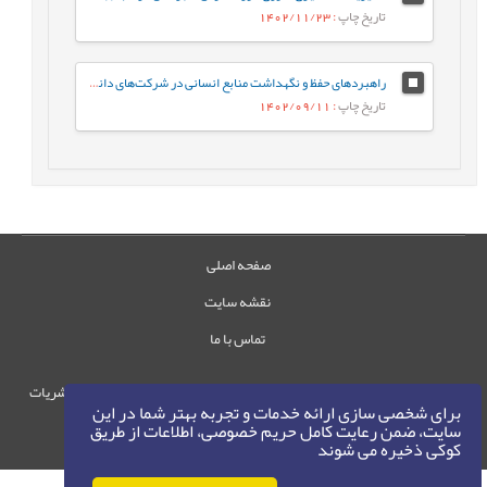
تاریخ چاپ
: 1402/11/23
راهبردهای حفظ و نگهداشت منابع انسانی در شرکت‌های دانش‌بنیان دانشگاهی
تاریخ چاپ
: 1402/09/11
صفحه اصلی
نقشه سایت
تماس با ما
حقوق این وب‌سایت متعلق به سامانه مدیریت نشریات
برای شخصی سازی ارائه خدمات و تجربه بهتر شما در این
رایمگ است.
سایت، ضمن رعایت کامل حریم خصوصی، اطلاعات از طریق
حق نشر
1405-1396
کوکی ذخیره می شوند
©