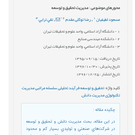
محورهای موضوعی
:
مدیریت تحقیق و توسعه
3
*
2
1
مسعود لطيفيان
رضا توکلی مقدم
تقي ترابي
,
,
1
- دانشگاه آزاد اسلامی، واحد علوم و تحقيقات تهران
2
- دانشکده مهندسی صنایع
3
- دانشگاه آزاد اسلامي، واحد علوم و تحقيقات تهران
تاریخ دریافت : 1395/09/15
تاریخ پذیرش : 1396/10/30
تاریخ انتشار : 1396/12/25
کلید واژه
:
تحقيق و توسعه فرآیند تحلیلی سلسله مراتبی مدیریت
تکنولوژی مديريت دانش
,
چکیده مقاله
:
در اين مقاله، بحث مديريت دانش و تحقيق و توسعه
در شركت‌هاي صنعتي و توليدي بسيار كم و محدود