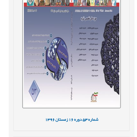
شماره
53
دوره
16
زمستان
1396