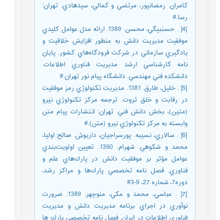
كامران. رمضانپور، مرتضي و كمالي، سيد‌هادي. تهران:
رسا.#
]4[ . حسنبيگي، محسن. 1389. ارائه مدل عوامل كليدي
موفقيت مديريت دانش به منظور افزايش خلاقيت و
يادگيري سازماني در شركت فرودگاه‌هاي كشور. پايان
نامه كارشناسي ارشد مديريت فناوري اطلاعات.
دانشكده فني مهندسي. دانشگاه پيام نور تهران.#
]5[ . خليل، طارق. 1381. مديريت تكنولوژي رمز موفقيت
در رقابت و خلق ثروت. ترجمه مركز تكنولوژي نيرو
(متين)، بخش دانش فني. تهران: انتشارات پيام متن
وابسته به مركز تكنولوژي نيرو (متن).#
]6[ . سالاري، نسيبه. پورسراجيان، داريوش. صالح اوليا،
محمد و شكوهي. شهرام. 1390. تعيين اولويت‌بندي
عوامل مؤثر بر موفقيت دانش در پارك‌هاي علم و
فناوري. فصل نامه تخصصي پارك‌ها و مراكز رشد،
دوره7، شماره 27، 9-3#
]7[ . عباسي، محمد و مكي، منوچهر. 1389. ضرورت
نوآوري در اجراي برنامه مديريت دانش و مديريت
فناوري اطلاعات در ايران. فصل نامه تخصصي پارك ها