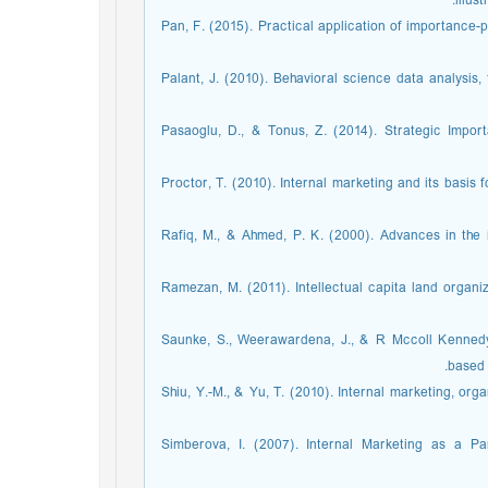
illus
Pan, F. (2015). Practical application of importance-p
Palant, J. (2010). Behavioral science data analysis,
Pasaoglu, D., & Tonus, Z. (2014). Strategic Impo
Proctor, T. (2010). Internal marketing and its basi
Rafiq, M., & Ahmed, P. K. (2000). Advances in the i
Ramezan, M. (2011). Intellectual capita land organiz
Saunke, S., Weerawardena, J., & R Mccoll Kennedy,
based 
Shiu, Y.-M., & Yu, T. (2010). Internal marketing, org
Simberova, I. (2007). Internal Marketing as a P