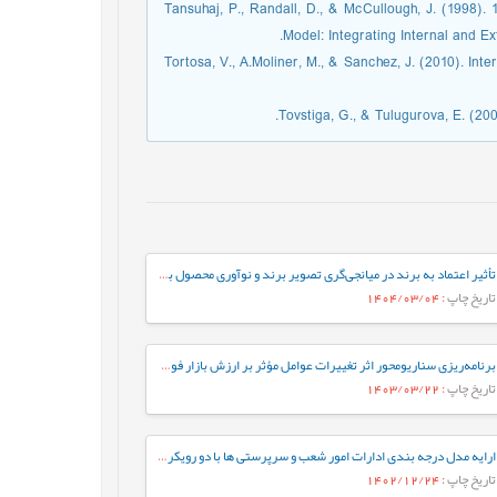
Tansuhaj, P., Randall, D., & McCullough, J. (1998)
Model: Integrating Internal and Ex
Tortosa, V., A.Moliner, M., & Sanchez, J. (2010). Inte
Tovstiga, G., & Tulugurova, E. (2009
تأثیر اعتماد به برند در میانجی‌گری تصویر برند و نوآوری محصول بر وفاداری مصرف کننده
تاریخ چاپ
: 1404/03/04
برنامه‌ریزی سناریومحور اثر تغییرات عوامل مؤثر بر ارزش بازار فولاد با استفاده از رویکرد پویایی‌شناسی سیستم در شرکت معدنی و صنعتی چادرملو اردکان یزد
تاریخ چاپ
: 1403/03/22
ارایه مدل درجه بندی ادارات امور شعب و سرپرستی ها با دو رویکرد بانکداری نوین و ادغام شعب با استفاده ازAHP و DEA
تاریخ چاپ
: 1402/12/24