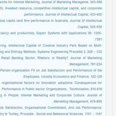
tworks for Intemal Marketing. Joumal of Marketing Manageme, 343-366.
010). Invested resource, competitive intellectual capital, and corporate
performance. Journal of Intellectual Capital, 433-450.
ctual capita land ﬁrm performance in Australia. Journal of Intellectual
Capital, 505-530.
ﬁciency and productivity. Expert Systems with Applications 39, 7255-
7261.
g, Intellectual Capital of Creative Industry Park Based on Multi-
ing and Entropy Methods. Systems Engineering Procedia 3, 326 – 332.
 Retail Banking Sector: Rhetoric or Reality? Journal of Marketing
Management, 197-224.
 Person organization Fit on Job Satisfaction and Performance of the
Employees. rocedia Economics and Finance, 122-129.
d organizational factors on Innovation adoptions: Consequences for
Performance in Public sector Organizations . Technovation, 810-818.
ing in People: Intemal Marketing and Corporate Culture. Joumal of
Marketing Management, 879-895.
 Job Satisfaction, Organisational Commitment, And Job Performance:
y In Turkey. Procedia - Social and Behavioral Sciences, 1137 – 1147.