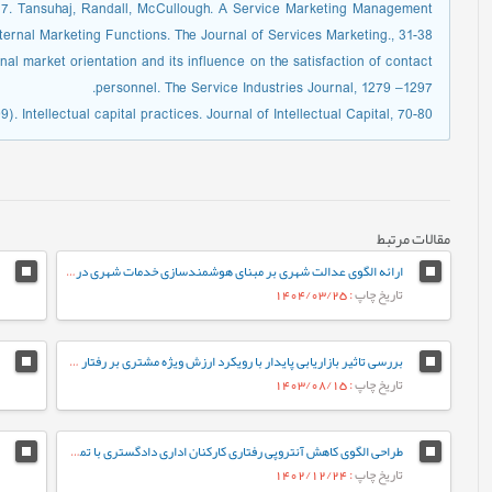
. 17. Tansuhaj, Randall, McCullough. A Service Marketing Management
ternal Marketing Functions. The Journal of Services Marketing., 31-38.
rnal market orientation and its influence on the satisfaction of contact
personnel. The Service Industries Journal, 1279 –1297.
). Intellectual capital practices. Journal of Intellectual Capital, 70-80.
مقالات مرتبط
ارائه الگوی عدالت شهری بر مبنای هوشمندسازی خدمات شهری درکلان شهرهای ایران
تاریخ چاپ
: 1404/03/25
بررسی تاثیر بازاریابی پایدار با رویکرد ارزش ویژه مشتری بر رفتار مشتری و عملکرد سازمان (مورد مطالعه شرکت¬های شوینده ایران)
تاریخ چاپ
: 1403/08/15
طراحی الگوی کاهش آنتروپی رفتاری کارکنان اداری دادگستری با تمرکز بر مدل سه شاخگی
تاریخ چاپ
: 1402/12/24