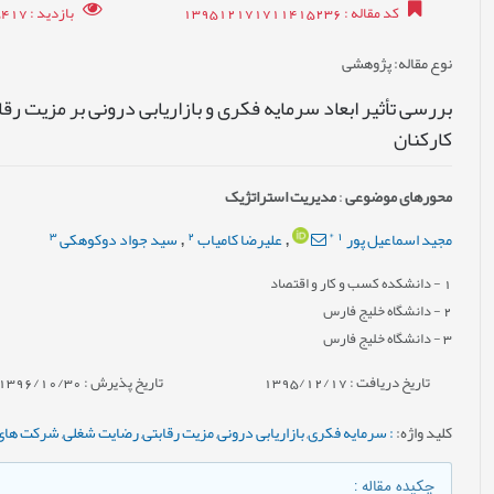
کد مقاله
: 139512171711415236
بازدید
: 15417
نوع مقاله
: پژوهشی
بررسی تأثیر ابعاد سرمایه فکری و بازاریابی درونی بر مزیت ر
کارکنان
محورهای موضوعی
:
مدیریت استراتژیک
3
2
*
1
مجید اسماعیل پور
علیرضا کامیاب
سید جواد دوکوهکی
,
,
1
- دانشکده کسب و کار و اقتصاد
2
- دانشگاه خلیج فارس
3
- دانشگاه خلیج فارس
تاریخ دریافت : 1395/12/17
تاریخ پذیرش : 1396/10/30
کلید واژه
:
: سرمایه فکری
,
بازاریابی درونی
,
مزیت رقابتی
,
رضایت شغلی
,
شرکت های 
چکیده مقاله
: