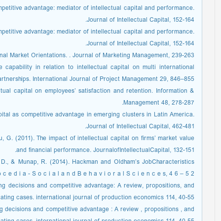
petitive advantage: mediator of intellectual capital and performance.
Journal of Intellectual Capital, 152-164.
petitive advantage: mediator of intellectual capital and performance.
Journal of Intellectual Capital, 152-164.
ernal Market Orientations. . Journal of Marketing Management, 239-263.
 capability in relation to intellectual capital on multi international
artnerships. International Journal of Project Management 29, 846–855.
ctual capital on employees’ satisfaction and retention. Information &
Management 48, 278-287.
apital as competitive advantage in emerging clusters in Latin America.
Journal of Intellectual Capital, 462-481.
ou, G. (2011). The impact of intellectual capital on ﬁrms’ market value
and ﬁnancial performance. JournalofIntellectualCapital, 132-151.
if, D., & Munap, R. (2014). Hackman and Oldham’s JobCharacteristics
 e d i a - S o c i a l a n d B e h a v i o r a l S c i e n c e s, 4 6 – 5 2.
ng decisions and competitive advantage: A review, propositions, and
trating cases. international journal of production economics 114, 40-55.
g decisions and competitive advantage : A review , propositions , and