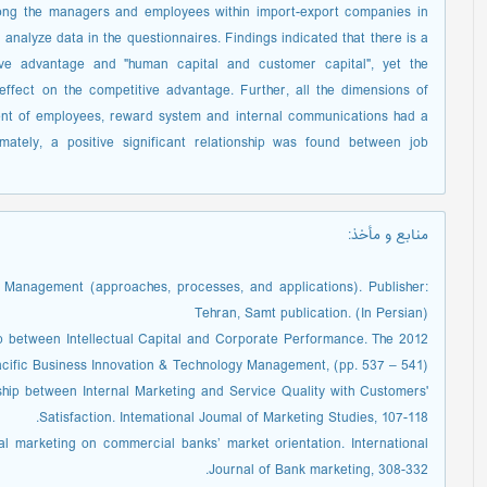
mong the managers and employees within import-export companies in
analyze data in the questionnaires. Findings indicated that there is a
itive advantage and "human capital and customer capital", yet the
o effect on the competitive advantage. Further, all the dimensions of
ment of employees, reward system and internal communications had a
timately, a positive significant relationship was found between job
منابع و مأخذ
:
anagement (approaches, processes, and applications). Publisher:
Tehran, Samt publication. (In Persian)
hip between Intellectual Capital and Corporate Performance. The 2012
acific Business Innovation & Technology Management, (pp. 537 – 541).
ship between Internal Marketing and Service Quality with Customers'
Satisfaction. Intemational Joumal of Marketing Studies, 107-118.
al marketing on commercial banks’ market orientation. International
Journal of Bank marketing, 308-332.