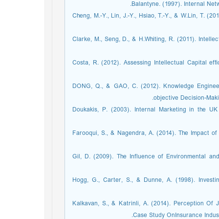
Balantyne. (1997). Internal Ne
Cheng, M.-Y., Lin, J.-Y., Hsiao, T.-Y., & W.Lin, T. (2
Clarke, M., Seng, D., & H.Whiting, R. (2011). Intelle
Costa, R. (2012). Assessing Intellectual Capital ef
DONG, Q., & GAO, C. (2012). Knowledge Engineerin
objective Decision-Mak
Doukakis, P. (2003). Internal Marketing in the UK
Farooqui, S., & Nagendra, A. (2014). The Impact of
Gil, D. (2009). The Influence of Environmental an
Hogg, G., Carter, S., & Dunne, A. (1998). Invest
Kalkavan, S., & Katrinli, A. (2014). Perception Of
Case Study OnInsurance Industr