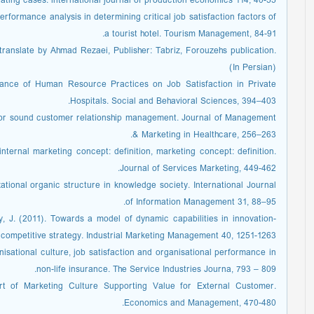
trating cases. international journal of production economics 114, 40-55.
erformance analysis in determining critical job satisfaction factors of
a tourist hotel. Tourism Management, 84-91.
 translate by Ahmad Rezaei, Publisher: Tabriz, Forouzehs publication.
(In Persian)
rtance of Human Resource Practices on Job Satisfaction in Private
Hospitals. Social and Behavioral Sciences, 394–403.
s for sound customer relationship management. Journal of Management
& Marketing in Healthcare, 256–263.
nternal marketing concept: definition, marketing concept: definition.
Journal of Services Marketing, 449-462.
ational organic structure in knowledge society. International Journal
of Information Management 31, 88–95.
 J. (2011). Towards a model of dynamic capabilities in innovation-
competitive strategy. Industrial Marketing Management 40, 1251-1263.
anisational culture, job satisfaction and organisational performance in
non-life insurance. The Service Industries Journa, 793 – 809.
art of Marketing Culture Supporting Value for External Customer.
Economics and Management, 470-480.