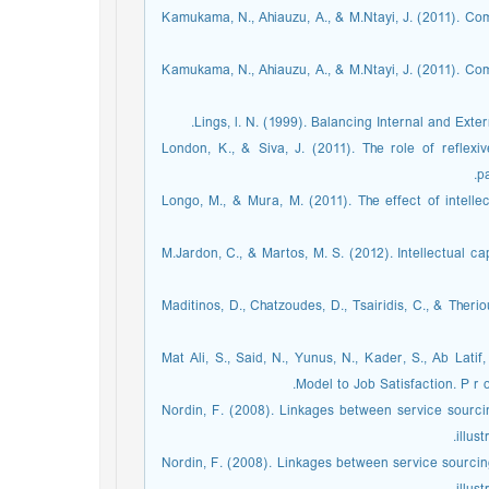
Kamukama, N., Ahiauzu, A., & M.Ntayi, J. (2011). Com
Kamukama, N., Ahiauzu, A., & M.Ntayi, J. (2011). Com
Lings, l. N. (1999). Balancing Internal and Ext
London, K., & Siva, J. (2011). The role of reflexive
p
Longo, M., & Mura, M. (2011). The effect of intelle
M.Jardon, C., & Martos, M. S. (2012). Intellectual c
Maditinos, D., Chatzoudes, D., Tsairidis, C., & Theri
Mat Ali, S., Said, N., Yunus, N., Kader, S., Ab Lat
Model to Job Satisfaction. P r o c
Nordin, F. (2008). Linkages between service sourci
illus
Nordin, F. (2008). Linkages between service sourcin