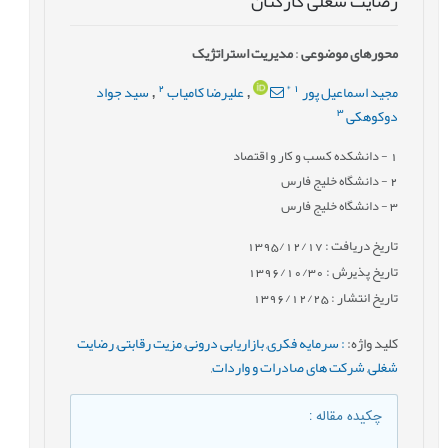
رضایت شغلی کارکنان
محورهای موضوعی
:
مدیریت استراتژیک
2
*
1
مجید اسماعیل پور
علیرضا کامیاب
سید جواد
,
,
3
دوکوهکی
1
- دانشکده کسب و کار و اقتصاد
2
- دانشگاه خلیج فارس
3
- دانشگاه خلیج فارس
تاریخ دریافت : 1395/12/17
تاریخ پذیرش : 1396/10/30
تاریخ انتشار : 1396/12/25
کلید واژه
:
: سرمایه فکری
,
بازاریابی درونی
,
مزیت رقابتی
,
رضایت
شغلی
,
شرکت های صادرات و واردات
,
چکیده مقاله
: