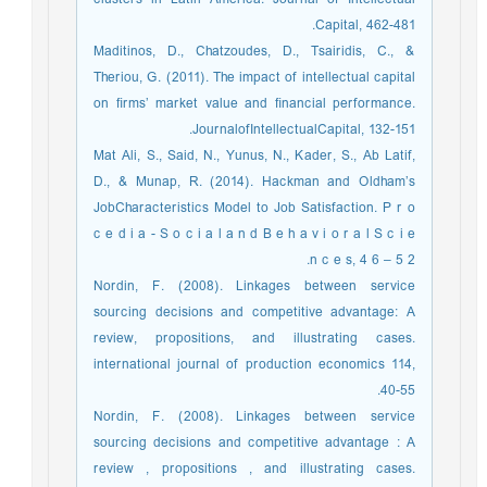
Capital, 462-481.
Maditinos, D., Chatzoudes, D., Tsairidis, C., &
Theriou, G. (2011). The impact of intellectual capital
on ﬁrms’ market value and ﬁnancial performance.
JournalofIntellectualCapital, 132-151.
Mat Ali, S., Said, N., Yunus, N., Kader, S., Ab Latif,
D., & Munap, R. (2014). Hackman and Oldham’s
JobCharacteristics Model to Job Satisfaction. P r o
c e d i a - S o c i a l a n d B e h a v i o r a l S c i e
n c e s, 4 6 – 5 2.
Nordin, F. (2008). Linkages between service
sourcing decisions and competitive advantage: A
review, propositions, and illustrating cases.
international journal of production economics 114,
40-55.
Nordin, F. (2008). Linkages between service
sourcing decisions and competitive advantage : A
review , propositions , and illustrating cases.