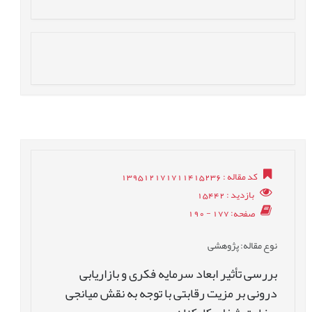
کد مقاله
: 139512171711415236
بازدید
: 15442
صفحه
: 177 - 190
نوع مقاله
: پژوهشی
بررسی تأثیر ابعاد سرمایه فکری و بازاریابی
درونی بر مزیت رقابتی با توجه به نقش میانجی