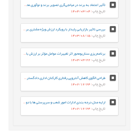
تأثیر اعتماد به برند در میانجی‌گری تصویر برند و نوآوری محصول بر وفاداری مصرف کننده
تاریخ چاپ
: 1404/03/04
بررسی تاثیر بازاریابی پایدار با رویکرد ارزش ویژه مشتری بر رفتار مشتری و عملکرد سازمان (مورد مطالعه شرکت¬های شوینده ایران)
تاریخ چاپ
: 1403/08/15
برنامه‌ریزی سناریومحور اثر تغییرات عوامل مؤثر بر ارزش بازار فولاد با استفاده از رویکرد پویایی‌شناسی سیستم در شرکت معدنی و صنعتی چادرملو اردکان یزد
تاریخ چاپ
: 1403/03/22
طراحی الگوی کاهش آنتروپی رفتاری کارکنان اداری دادگستری با تمرکز بر مدل سه شاخگی
تاریخ چاپ
: 1402/12/24
ارایه مدل درجه بندی ادارات امور شعب و سرپرستی ها با دو رویکرد بانکداری نوین و ادغام شعب با استفاده ازAHP و DEA
تاریخ چاپ
: 1402/12/24