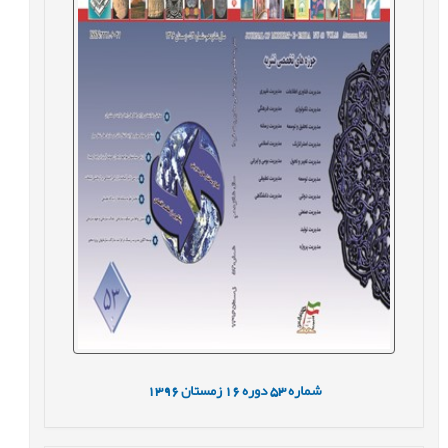
شماره
53
دوره
16
زمستان
1396