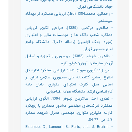
جهاد دانشگاهی تهران.
• رحمانی, محمد.1384 (Ed.). ارزیابی عملکرد از دیدگاه
سیستمی.
• صالحی, مرتضی. (1389). طراحی الگوی ارزیابی
عملکرد شعب بانک ها و موسسات مالی و اعتباری
(مورد: بانک قوامین) (رساله دکترا). دانشگاه جامع
امام حسین, تهران.
• طاهری, شهنام. (1382). بهره وری و تجزیه و تحلیل
آن در سازمانها. تهران: هوای تازه.
• نبی زاده کیوی سهیلا. 1391. ارزیابی عملکرد اداره کل
اطلاع رسانی کتابخانه ملی جمهوری اسلامی ایران بر
اساس مدل کارت امتیازی متوازن. پایان نامه
کارشناسی ارشد. دانشگاه علامه طباطبایی.
• نظری احد. سالاریان نیلوفر. 1394. الگوی ارزیابی
عملکرد شرکت‌های مهندسی مشاور معماری با رویکرد
کارت امتیازی متوازن. مهندسی عمران شریف. شماره
2/3. ص: 77-84.
• Estampe, D., Lamouri, S., Paris, J.-L., & Brahim-