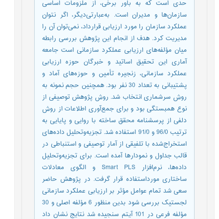
حدی است که به باور برخی، از ملزومات اساسی
سازمان‌ها و مدیران است. به‌عبارتی‌دیگر، اگر نتوان
عملکرد سازمان را مورد ارزیابی قرارداد، نمی‌توان آن را
مدیریت کرد. هدف از انجام این پژوهش بررسی رابطه
میان مؤلفه‌های ارزیابی عملکرد سازمانی است جامعه
آماری این تحقیق اساتید و خبرگان حوزه ارزیابی
عملکرد سازمانی، زنجیره تأمین و حوزه‌های آماد و
پشتیبانی به تعداد 30 نفر بود. همچنین حجم نمونه به
روش سرشماری انتخاب شد. روش پژوهش توصیفی از
نوع همبستگی بود و برای جمع‌آوری اطلاعات از روش
دلفی از پرسشنامه محقق ساخته با روایی و پایایی به
ترتیب 96/0 و 91/0 استفاده شد. تجزیه‌وتحلیل داده‌های
استخراج‌شده با تلفیقی از آمار توصیفی و استنباطی در
قالب جداول و نمودارها آمده است. برای تجزیه‌وتحلیل
داده‌ها، نرم‌افزار Smart PLS و الگوی معادلات
ساختاری مورداستفاده قرار گرفت. در پژوهش حاضر
سعی شد تمام عوامل مؤثر بر ارزیابی عملکرد سازمانی
لجستیک بررسی شود بدین منظور 6 مؤلفه اصلی و 30
مؤلفه فرعی در 101 آیتم سنجیده شد نتایج نشان داد