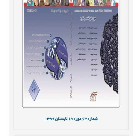
شماره
63
دوره
19
تابستان
1399