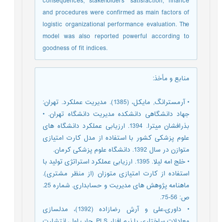
consequences, stakeholders’ satisfaction, finance
and procedures were confirmed as main factors of
logistic organizational performance evaluation. The
model was also reported powerful according to
goodness of fit indices.
منابع و مأخذ
:
• آرمسترانگ, مایکل، (1385). مدیریت عملکرد. تهران:
جهاد دانشگاهی دانشکده مدیریت دانشگاه تهران. •
بذرافشان میترا. 1394. ارزیابی عملکرد دانشگاه های
علوم پزشکی کشور با استفاده از مدل کارت امتیازی
متوازن در سال 1392. دانشگاه علوم پزشکی کرمان.
• خلج امه لیلا. 1395. ارزیابی عملکرد استراتژی تولید با
استفاده از کارت امتیازی متوزان (از منظر مشتری).
ماهنامه پژوهش های مدیریت و حسابداری. شماره 25.
ص: 56-75.
• داوری،علی و آرش رضازاده (1392)، مدلسازی
معادلات ساختاری با نرم افزار PLS. چاپ اول، انتشارت