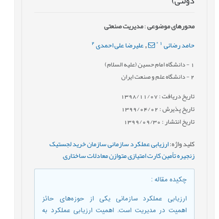
دولتی)
محورهای موضوعی
:
مدیریت صنعتی
2
*
1
حامد رضائی
علیرضا علی احمدی
,
1
- دانشگاه امام حسین (علیه السلام)
2
- دانشگاه علم و صنعت ایران
تاریخ دریافت : 1398/11/07
تاریخ پذیرش : 1399/04/02
تاریخ انتشار : 1399/09/30
کلید واژه
:
ارزیابی عملکرد سازمانی سازمان خرید لجستیک
زنجیره تأمین کارت امتیازی متوازن معادلات ساختاری
,
چکیده مقاله
:
ارزیابی عملکرد سازمانی یکی از حوزه‌های حائز
اهمیت در مدیریت است. اهمیت ارزیابی عملکرد به