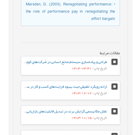
• Marsden, D. (2003). Renegotiating performance:
the role of performance pay in renegotiating the
effort bargain.
مقالات مرتبط
طراحی و پیاده‌سازی سیستم منابع انسانی در شرکت‌های کوچک و متوسط (SMEs) با رویکرد داده‌کاوی (مورد مطالعه: شرکت‌های کاشی و سرامیک استان یزد)
تاریخ چاپ
: 1404/03/31
ارائه رویکرد تلفیقی جهت بهبود فرایندهای کسب و کار در سازمانهای خدماتی
تاریخ چاپ
: 1403/12/07
نقش مکانیسمی گرایش برند در تبدیل قابلیت‌های بازاریابی و گرایش کارآفرینانه به ارزش برند: مطالعۀ موردی در صنعت کاشی و سرامیک
تاریخ چاپ
: 1403/10/15