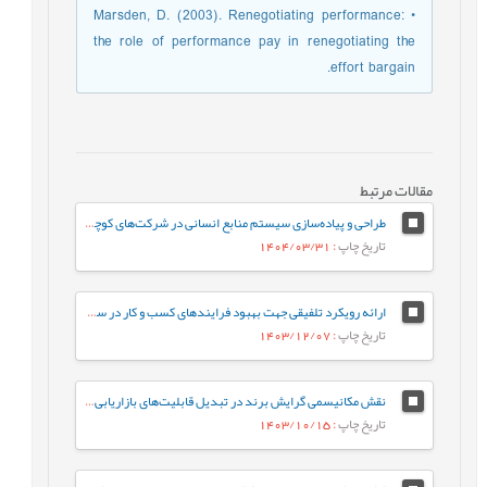
• Marsden, D. (2003). Renegotiating performance:
the role of performance pay in renegotiating the
effort bargain.
مقالات مرتبط
طراحی و پیاده‌سازی سیستم منابع انسانی در شرکت‌های کوچک و متوسط (SMEs) با رویکرد داده‌کاوی (مورد مطالعه: شرکت‌های کاشی و سرامیک استان یزد)
تاریخ چاپ
: 1404/03/31
ارائه رویکرد تلفیقی جهت بهبود فرایندهای کسب و کار در سازمانهای خدماتی
تاریخ چاپ
: 1403/12/07
نقش مکانیسمی گرایش برند در تبدیل قابلیت‌های بازاریابی و گرایش کارآفرینانه به ارزش برند: مطالعۀ موردی در صنعت کاشی و سرامیک
تاریخ چاپ
: 1403/10/15