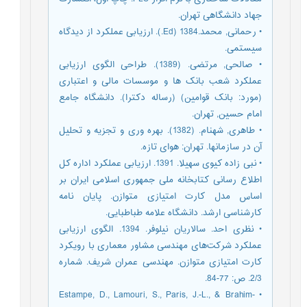
جهاد دانشگاهی تهران.
• رحمانی, محمد.1384 (Ed.). ارزیابی عملکرد از دیدگاه
سیستمی.
• صالحی, مرتضی. (1389). طراحی الگوی ارزیابی
عملکرد شعب بانک ها و موسسات مالی و اعتباری
(مورد: بانک قوامین) (رساله دکترا). دانشگاه جامع
امام حسین, تهران.
• طاهری, شهنام. (1382). بهره وری و تجزیه و تحلیل
آن در سازمانها. تهران: هوای تازه.
• نبی زاده کیوی سهیلا. 1391. ارزیابی عملکرد اداره کل
اطلاع رسانی کتابخانه ملی جمهوری اسلامی ایران بر
اساس مدل کارت امتیازی متوازن. پایان نامه
کارشناسی ارشد. دانشگاه علامه طباطبایی.
• نظری احد. سالاریان نیلوفر. 1394. الگوی ارزیابی
عملکرد شرکت‌های مهندسی مشاور معماری با رویکرد
کارت امتیازی متوازن. مهندسی عمران شریف. شماره
2/3. ص: 77-84.
• Estampe, D., Lamouri, S., Paris, J.-L., & Brahim-