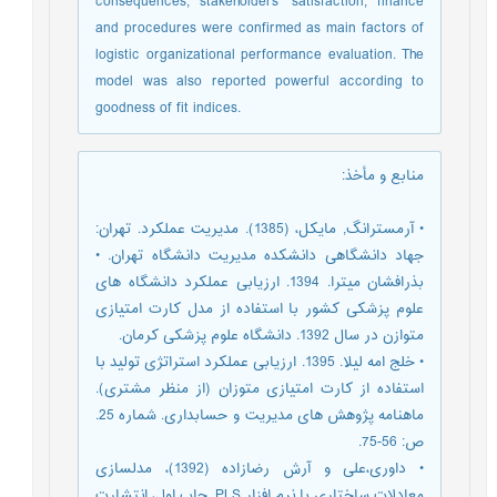
consequences, stakeholders’ satisfaction, finance
and procedures were confirmed as main factors of
logistic organizational performance evaluation. The
model was also reported powerful according to
goodness of fit indices.
منابع و مأخذ
:
• آرمسترانگ, مایکل، (1385). مدیریت عملکرد. تهران:
جهاد دانشگاهی دانشکده مدیریت دانشگاه تهران. •
بذرافشان میترا. 1394. ارزیابی عملکرد دانشگاه های
علوم پزشکی کشور با استفاده از مدل کارت امتیازی
متوازن در سال 1392. دانشگاه علوم پزشکی کرمان.
• خلج امه لیلا. 1395. ارزیابی عملکرد استراتژی تولید با
استفاده از کارت امتیازی متوزان (از منظر مشتری).
ماهنامه پژوهش های مدیریت و حسابداری. شماره 25.
ص: 56-75.
• داوری،علی و آرش رضازاده (1392)، مدلسازی
معادلات ساختاری با نرم افزار PLS. چاپ اول، انتشارت