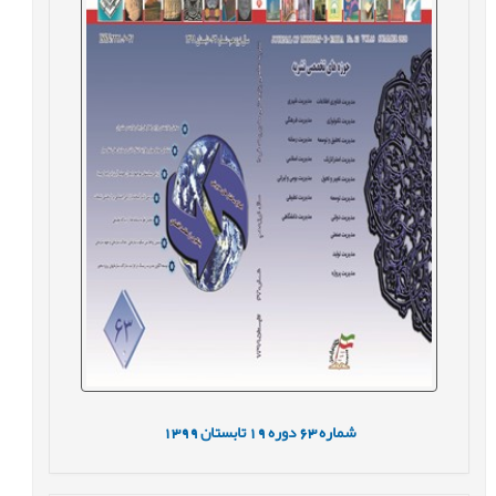
شماره
63
دوره
19
تابستان
1399