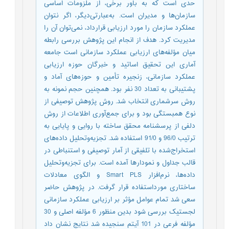
حدی است که به باور برخی، از ملزومات اساسی
سازمان‌ها و مدیران است. به‌عبارتی‌دیگر، اگر نتوان
عملکرد سازمان را مورد ارزیابی قرارداد، نمی‌توان آن را
مدیریت کرد. هدف از انجام این پژوهش بررسی رابطه
میان مؤلفه‌های ارزیابی عملکرد سازمانی است جامعه
آماری این تحقیق اساتید و خبرگان حوزه ارزیابی
عملکرد سازمانی، زنجیره تأمین و حوزه‌های آماد و
پشتیبانی به تعداد 30 نفر بود. همچنین حجم نمونه به
روش سرشماری انتخاب شد. روش پژوهش توصیفی از
نوع همبستگی بود و برای جمع‌آوری اطلاعات از روش
دلفی از پرسشنامه محقق ساخته با روایی و پایایی به
ترتیب 96/0 و 91/0 استفاده شد. تجزیه‌وتحلیل داده‌های
استخراج‌شده با تلفیقی از آمار توصیفی و استنباطی در
قالب جداول و نمودارها آمده است. برای تجزیه‌وتحلیل
داده‌ها، نرم‌افزار Smart PLS و الگوی معادلات
ساختاری مورداستفاده قرار گرفت. در پژوهش حاضر
سعی شد تمام عوامل مؤثر بر ارزیابی عملکرد سازمانی
لجستیک بررسی شود بدین منظور 6 مؤلفه اصلی و 30
مؤلفه فرعی در 101 آیتم سنجیده شد نتایج نشان داد