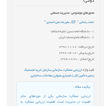
دولتی)
محورهای موضوعی
:
مدیریت صنعتی
2
*
1
حامد رضائی
علیرضا علی احمدی
,
1
- دانشگاه امام حسین (علیه السلام)
2
- دانشگاه علم و صنعت ایران
تاریخ دریافت : 1398/11/07
تاریخ پذیرش : 1399/04/02
تاریخ انتشار : 1399/09/30
کلید واژه
:
ارزیابی عملکرد سازمانی سازمان خرید لجستیک
زنجیره تأمین کارت امتیازی متوازن معادلات ساختاری
,
چکیده مقاله
:
ارزیابی عملکرد سازمانی یکی از حوزه‌های حائز
اهمیت در مدیریت است. اهمیت ارزیابی عملکرد به