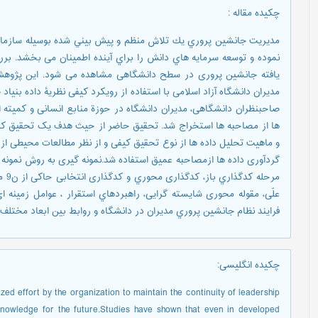
چکیده مقاله
:
مديريت جانشين پروري يك تلاش منظم و پيش بيني شده بوسيله سازما
نموده و توسعه سرمايه هاي دانش را براي آينده اطمينان می بخشد. ب
یافته جانشین پروری در سطح دانشگاهی مشاهده می شود. این پژوهش ب
صاحبنظران دانشگاهی، مدیران دانشگاه در حوزة منابع انسانی و کمیته 
ها از مصاحبه ها استخراج شد. تحقیق حاضر از حیث هدف یک تحقیق کارب
و ماهیت تحلیل داده ها از نوع تحقیق کیفی و از نظر مطالعات محیطی از
گردآوری داده ها ازمصاحبه عمیق استفاده شد.نمونه گیری به روش نمونه 
مرحل
علّی، مقوله محوری شایسته گرایی، راهبردهاي استقرار ، عوامل زمینه 
فرایند نظام جانشین پروري مدیران در دانشگاه و روابط بین ابعاد مختلف
چکیده انگلیسی
:
d effort by the organization to maintain the continuity of leadership
knowledge for the future.Studies have shown that even in developed