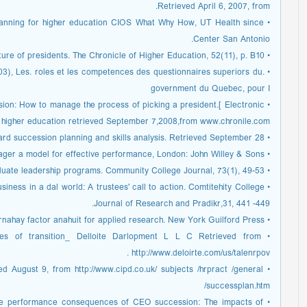
Retrieved April 6, 2007, from.
 planning for higher education CIOS What Why How, UT Health since
Center San Antonio.
• Bornstein, R. (2005). The nature and nurture of presidents. The Chronicle of Higher Education, 52(11), p. B10.
2003), Les. roles et les competences des questionnaires superiors du.
government du Quebec, pour I
sion: How to manage the process of picking a president.[ Electronic
of higher education retrieved September 7,2008,from www.chronile.com
• Bowman, S. (2008). Board succession planning and skills analysis. Retrieved September 28,
• Boyarzis, R. E, (1982), The emptiest manager a model for effective performance, London: John Willey & Sons.
• Bragg, D. (2002). Doing their best: Exemplary graduate leadership programs. Community College Journal, 73(1), 49-53.
usiness in a dal world: A trustees' call to action. Comtitehity College
Journal of Research and Pradikr,31, 441 -449.
• Brown, T. A. (2006). Conlarnahay factor anahuit for applied research. New York Guilford Press.
ates of transition_ Delloite Darlopment L L C Retrieved from
http://www.deloirte.com/us/talenrpov .
ed August 9, from http://www.cipd.co.uk/ subjects /hrpract /general
/successplan.htm
ng the performance consequences of CEO succession: The impacts of