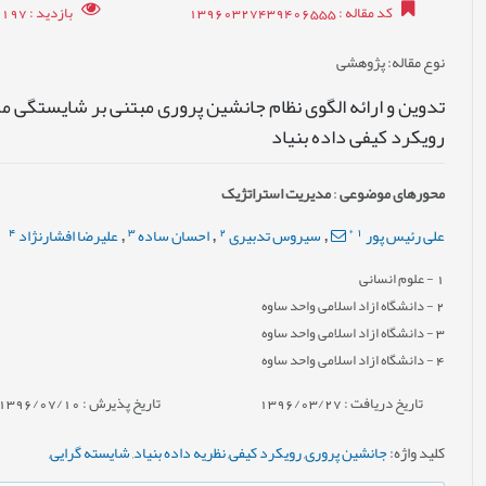
کد مقاله
: 13960327439406555
بازدید
: 17197
نوع مقاله
: پژوهشی
تدوین و ارائه الگوی نظام جانشین پروری مبتنی بر شایستگی م
رویکرد کیفی داده بنیاد
محورهای موضوعی
:
مدیریت استراتژیک
4
3
2
*
1
علی رئیس پور
سیروس تدبیری
احسان ساده
علیرضا افشارنژاد
,
,
,
1
- علوم انسانی
2
- دانشگاه ازاد اسلامی واحد ساوه
3
- دانشگاه ازاد اسلامی واحد ساوه
4
- دانشگاه ازاد اسلامی واحد ساوه
تاریخ دریافت : 1396/03/27
تاریخ پذیرش : 1396/07/10
کلید واژه
:
جانشین پروری
,
رویکرد کیفی
,
نظریه داده بنیاد
,
شایسته گرایی
,