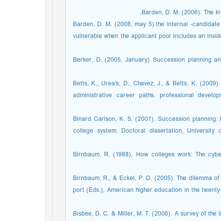
• Barden, D. M. (2008, may 5).the internal -candidat
vulnerable when the applicant pool includes an insid
• Berker, D. (2005, January) Succession planning 
• Betts, K., Urea's, D., Chavez, J., & Betts, K. (200
administrative career paths, professional devel
• Binard Carlson, K. S. (2007). Succession planning:
college system. Doctoral dissertation, Universit
• Birnbaum, R. (1988). How colleges work: The cyb
• Birnbaum, R., & Eckel, P. D. (2005). The dilemma of
port (Eds.), American higher education in the twenty-
• Bisbee, D. C. & Miller, M. T. (2006). A survey of th