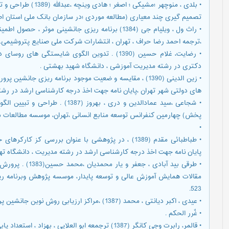
• بلدی ، منوچهر ؛مشیکی
تصمیم گیری چند معیاری (مطالعه موردی ؛در سازمان بانک ملی استان اصفهان )،ماه
• راث ول ، ویلیام جی (1384) برنامه ریزی جانشینی موث
،ترجمه احمد رضا حراف ، تهران ، انتشارات شرکت ملی صنایع پتروشیمی.
• رضایت، غلام حسین (1390) . تدوین الگوی شایستگی
دکتری در رشته مدیریت آموزشی ، دانشگاه شهید بهشتی .
• زین الدینی (1390) ، مقایسه و ضعیت موجود برنامه ریزی جا
های دولتی شهر تهران ،پایان نامه جهت اخذ درجه کارشناسی ارشد در رشت
• شجاعی ،سید عمادالدین و دری ، بهر
پخش) چهارمین کنفرانس توسعه منابع انسانی ،تهران، موسسه مطالعات به
•
• طباطبائی مقدم (1389) ، در پژوهشی با عنوان بررسی ک
پایان نامه جهت اخذ درجه کارشناسی ارشد در رشته مدیریت ، دانشگاه تهر
• طرقی بید آبادی ،
523.
• عیدی ، اکبر دیانتی ، محمد (1387) ،مراکز ارزیابی روش نوین جانشین پروری ، تدبیر ، شماره 195 صفحه 26.
• غٌرر الحکم .
• قالمر، رابرت وجی کانگر (1387) ترجمعه ابو العلایی ، بهزاد ، استعداد یابی و جانشین پروری ، انجمن مدیریت منابع انسانی .