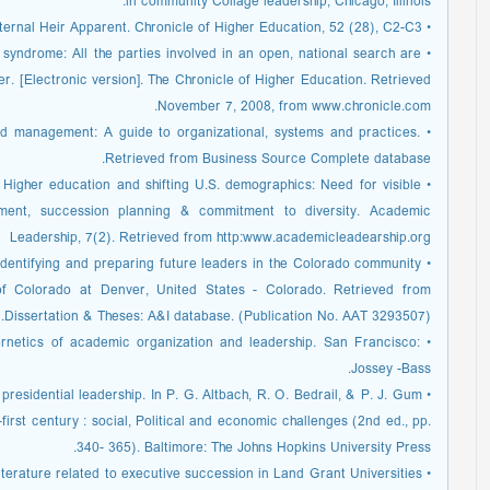
in community Collage leadership, Chicago, Illinois.
• Barden, D. M. (2006). The Internal Heir Apparent. Chronicle of Higher Education, 52 (28), C2-C3.
e syndrome: All the parties involved in an open, national search are
er. [Electronic version]. The Chronicle of Higher Education. Retrieved
November 7, 2008, from www.chronicle.com.
and management: A guide to organizational, systems and practices.
Retrieved from Business Source Complete database.
9). Higher education and shifting U.S. demographics: Need for visible
opment, succession planning & commitment to diversity. Academic
Leadership, 7(2). Retrieved from http:www.academicleadearship.org
 Identifying and preparing future leaders in the Colorado community
y of Colorado at Denver, United States - Colorado. Retrieved from
Dissertation & Theses: A&I database. (Publication No. AAT 3293507).
ernetics of academic organization and leadership. San Francisco:
Jossey -Bass.
 presidential leadership. In P. G. Altbach, R. O. Bedrail, & P. J. Gum
first century : social, Political and economic challenges (2nd ed., pp.
340- 365). Baltimore: The Johns Hopkins University Press.
e literature related to executive succession in Land Grant Universities