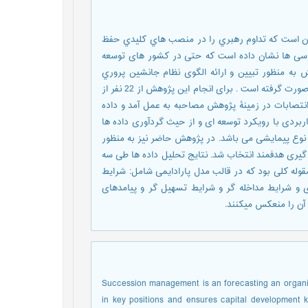
ن است كه تداوم رهبري را در منصب هاي كليدي حفظ
ررسی ها نشان داده است که حتی در کشور های توسعه
ه منظور تبیین و ارائه الگوی نظام جانشین پروري
مدیران دانشگاه آزاد اسلامی با استفاده از رویکرد کیفی نظریۀ داده بنیاد صورت گرفته است . برای انجام این پژوهش از 22 نفر از
انتصابات در زمینۀ پژوهش مصاحبه به عمل آمد و داده
ردی با رویکرد توسعه ای و از حیث گردآوری داده ها
 نوع پیمایشی می باشد. در پژوهش حاضر نیز به منظور
گیری هدفمند انتخاب شد. نتایج تحلیل داده ها طی سه
ه کدگذاري باز، کدگذاری محوري و کدگذاری انتخابی حاکی از ن9 مقوله کلی بود که در قالب مدل پارادایمی شامل: شرایط
ای و شرایط مداخله گر و شرایط تسهیل گر و پیامدهای
 آن را منعکس میکنند.
Succession management is an forecasting an organize
in key positions and ensures capital development 