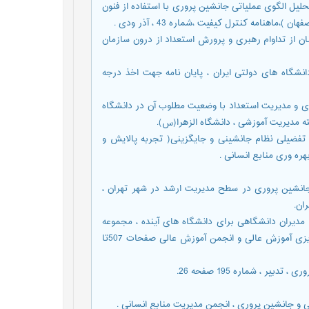
 ؛ اصغر ؛ هادی وینچه ،عبدالله (1389) طراحی و تحلیل الگوی عملیاتی جانشین پروری با استفاده از فنون
نامه کنترل کیفیت ،شماره 43 ، آذر ودی .
ر ، حصول اطمینان از تداوام رهبری و پرورش استعداد از درون سازمان
 های روسای دانشگاه های دولتی ایران ، پایان نامه جهت اخذ درجه
نشین پروری و مدیریت استعداد با وضعیت مطلوب آن در دانشگاه
ه مدیریت آموزشی ، دانشگاه الزهرا(س).
وز (1387) . طراحی و تبیین الگو تفضیلی نظام جانشینی و جایگزینی( تجربه پالایش و
ره وری منابع انسانی .
ز کارکرهای جانشین پروری در سطح مدیریت ارشد در شهر تهران ،
ان.
 جعفر و یار محمدیان ،محمد حسین(1383) . پرورش مدیران دانشگاهی برای دانشگاه های آینده ، مجموعه
مقالات همایش آموزش عالی و توسعه پایدار، موسسه پژوهش وبرنامه ریزی آموزش عالی و انجمن آموزش عالی صفحات 507تا