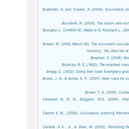
• Boettcher, S. and Craven, A. (2008). Succession
• Bourghul J., CHARIH M., Malta is D, Rouillard L. (
• Bowen, W. (2008, March 28). The successful succes
Version]: : the chon ide 
• Brown, J. N., & Burke, K. P. (2007). New rules for b
• Campbell III, R. N., &Eggers, W.D. (2006). St
• Cannel II, M_ (2006). Succession planning Retriev
• Canella .A A , Jr., & Shen, W. (2002). Revisiti