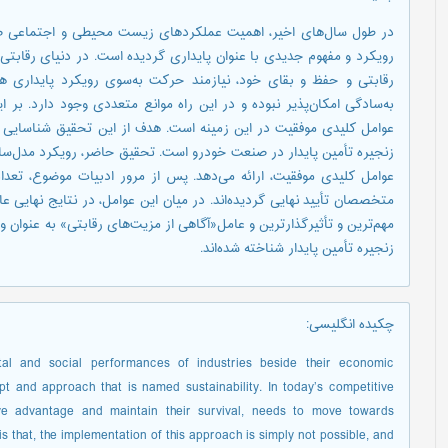
در طول سال‌های اخیر، اهمیت عملکردهای زیست محیطی و اجتماعی صنا
رویکرد و مفهوم جدیدی با عنوان پایداری گردیده است. در دنیای رقابت
رقابتی و حفظ و بقای خود، نیازمند حرکت به‌سوی رویکرد پایداری ه
به‌سادگی امکان‌پذیر نبوده و در این راه موانع متعددی وجود دارد. بر 
عوامل کلیدی موفقیت در این زمینه است. هدف از این تحقیق شناسایی 
زنجیره تأمین پایدار در صنعت خودرو است. تحقیق حاضر، رویکرد مدل‌س
متخصصان تأیید نهایی گردیده‌اند. در میان این عوامل، در نتایج نهایی 
مهم‌ترین و تأثیرگذارترین و عامل«آگاهی از مزیت‌های رقابتی» به عنوان 
زنجیره تأمین پایدار شناخته شده‌اند.
چکیده انگلیسی
:
tal and social performances of industries beside their economic
 and approach that is named sustainability. In today’s competitive
tive advantage and maintain their survival, needs to move towards
s that, the implementation of this approach is simply not possible, and