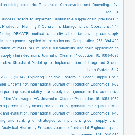
dian mining scenario. Resources, Conservation and Recycling. 107.
185-194
al success factors to implement sustainable supply chain practices in
dy. Production Planning & Control The Management of Operations. 1-14
 using DEMATEL method to identify critical factors in green supply
in management. Applied Mathematics and Computation. 256. 394-403
ration of measures of social sustainability and their application to
supply chain decisions. Journal of Cleaner Production .16. 1688-1698
erpretive Structural Modeling for Implementation of Integrated Green-
Lean System. 5-12
 A.S.F., (2014). Exploring Decisive Factors in Green Supply Chain
nder Uncertainty. International Journal of Production Economics. 1-32
corporating sustainability into supply management in the automotive
e of the Volkswagen AG. Journal of Cleaner Production. 15. 1053-1062
ssing green supply chain practices in the ghanaian mining industry: A
 and evaluation. International Journal of Production Economics. 1-46
ifying and ranking of strategies to implement green supply chain
Analytical Hierarchy Process. Journal of Industrial Engineering and