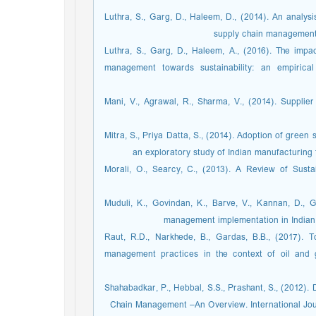
Luthra, S., Garg, D., Haleem, D., (2014). An analys
supply chain management t
Luthra, S., Garg, D., Haleem, A., (2016). The impa
management towards sustainability: an empirical
Mani, V., Agrawal, R., Sharma, V., (2014). Supplier
Mitra, S., Priya Datta, S., (2014). Adoption of gre
an exploratory study of Indian manufacturing 
Morali, O., Searcy, C., (2013). A Review of Sus
Muduli, K., Govindan, K., Barve, V., Kannan, D., G
management implementation in Indian 
Raut, R.D., Narkhede, B., Gardas, B.B., (2017). To
management practices in the context of oil and 
Shahabadkar, P., Hebbal, S.S., Prashant, S., (2012).
Chain Management –An Overview. International Jour