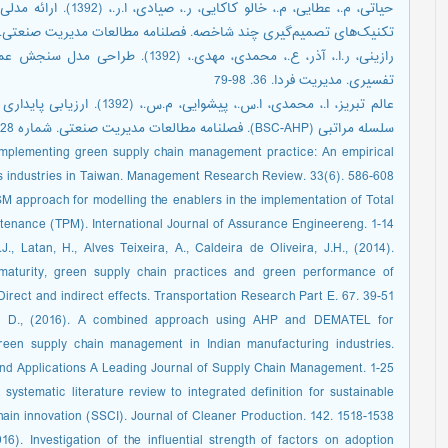
حیاتی، م.، عطایی، م.، خ
تکنیک‌های تصمیم‌گیری چند شاخصه. فصلنامه مطالعات مدیریت صنعتی. شماره 34
رازینی، ر.ا.، آذر، ع.، محمدی، مهدی.،
تفسیری. مدیریت فردا. 36. 98-79
عالم تبریز، ا.، محمدی، ا.س.، 
سلسله مراتبی (BSC-AHP). فصلنامه مطالعات مدیریت صنعتی. شماره 28. 21-40
or implementing green supply chain management practice: An empirical
ics industries in Taiwan. Management Research Review. 33(6). 586-608
 ISM approach for modelling the enablers in the implementation of Total
tenance (TPM). International Journal of Assurance Engineereng. 1-14
, Latan, H., Alves Teixeira, A., Caldeira de Oliveira, J.H., (2014).
aturity, green supply chain practices and green performance of
Direct and indirect effects. Transportation Research Part E. 67. 39-51
r, D., (2016). A combined approach using AHP and DEMATEL for
green supply chain management in Indian manufacturing industries.
 and Applications A Leading Journal of Supply Chain Management. 1-25
 systematic literature review to integrated definition for sustainable
hain innovation (SSCI). Journal of Cleaner Production. 142. 1518-1538
16). Investigation of the influential strength of factors on adoption