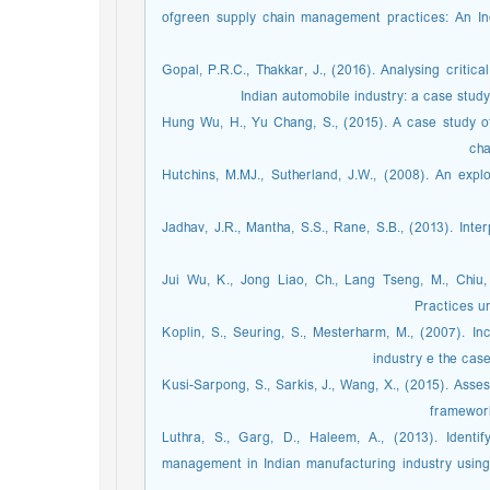
ofgreen supply chain management practices: An In
Gopal, P.R.C., Thakkar, J., (2016). Analysing critic
Indian automobile industry: a case stu
Hung Wu, H., Yu Chang, S., (2015). A case study of
cha
Hutchins, M.MJ., Sutherland, J.W., (2008). An explo
Jadhav, J.R., Mantha, S.S., Rane, S.B., (2013). Int
Jui Wu, K., Jong Liao, Ch., Lang Tseng, M., Chiu,
Practices u
Koplin, S., Seuring, S., Mesterharm, M., (2007). In
industry e the cas
Kusi-Sarpong, S., Sarkis, J., Wang, X., (2015). Asse
framework
Luthra, S., Garg, D., Haleem, A., (2013). Ident
management in Indian manufacturing industry using 