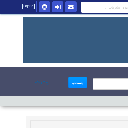
[English]
پیشرفته
جستجو