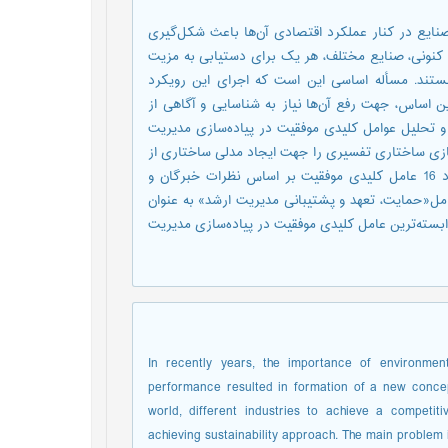
یع در کنار عملکرد اقتصادی آن‌ها باعث شکل‌گیری
ی کنونی، صنایع مختلف، هر یک برای دستیابی به مزیت
ستند. مسأله اساسی این است که اجرای این رویکرد
این اساس، جهت رفع آن‌ها نیاز به شناسایی و آگاهی از
و تحلیل عوامل کلیدی موفقیت در پیاده‌سازی مدیریت
ازی ساختاری تفسیری را جهت ایجاد مدلی ساختاری از
عوامل کلیدی موفقیت، ارائه می‌دهد. پس از مرور ادبیات موضوع، تعداد 16 عامل کلیدی موفقیت بر اساس نظرات خبرگان و
عامل«حمایت، تعهد و پشتیبانی مدیریت ارشد» به عنوان
وابسته‌ترین عامل کلیدی موفقیت در پیاده‌سازی مدیریت
In recently years, the importance of environmen
performance resulted in formation of a new concept
world, different industries to achieve a competi
achieving sustainability approach. The main problem i