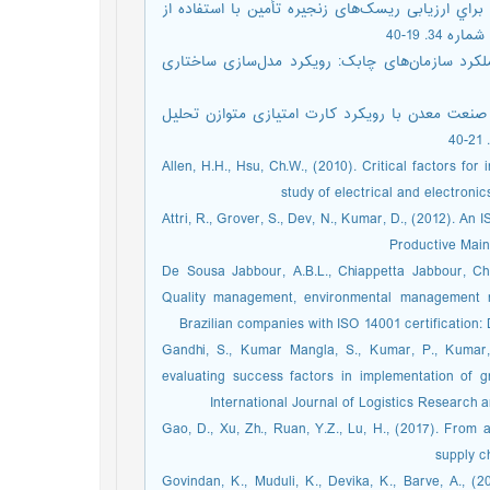
الو کاکایی، ر.، صیادی، ا.ر.، (1392). ارائه مدلی براي ارزیابی ریسک‌های زنجیره تأمین با استفاده از
. 19-40
 (1392). طراحی مدل سنجش عملکرد سازمان‌های چابک: رویکرد مدل‌سازی ساختاری
پیشوایی، م.س.، (1392). ارزیابی پایداری صنعت معدن با رویکرد کارت امتیازی متوازن تحلیل
Allen, H.H., Hsu, Ch.W., (2010). Critical factors f
study of electrical and electron
Attri, R., Grover, S., Dev, N., Kumar, D., (2012). An
Productive Main
De Sousa Jabbour, A.B.L., Chiappetta Jabbour, Ch.J.
Quality management, environmental management m
Brazilian companies with ISO 14001 certification: 
Gandhi, S., Kumar Mangla, S., Kumar, P., Kuma
evaluating success factors in implementation of 
International Journal of Logistics Research
Gao, D., Xu, Zh., Ruan, Y.Z., Lu, H., (2017). From a
supply c
Govindan, K., Muduli, K., Devika, K., Barve, A., (20