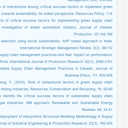
Management. 6(4). 930-962
is of interactions among critical success factors to implement green
owards sustainability: An Indian perspective. Resources Policy. 1-14
cts of critical success factors for implementing green supply chain
 investigation of Indian automobile industry. Journal of Cleaner
Production. 121.142-158
 selection using social sustainability: AHP based approach in India.
International Strategic Management Review. 2(2). 98-112
en supply chain management practices and their impact on performance:
firms. International Journal of Production Research. 52(7). 2085-2107
tainable Supply Chain Management Practices in Canada. Journal of
Business Ethics. 117. 635-658
eng, Y., (2013). Role of behavioural factors in green supply chain
mining industries. Resources, Conservation and Recycling. 76. 50-60
 identify the critical success factors of sustainable supply chain
gas industries: ISM approach. Renewable and Sustainable Energy
Reviews. 68. 33-47
 Deployment of Interpretive Structural Modeling Methodology in Supply
nal of Industrial Engineering & Production Research. 23(3). 195-205