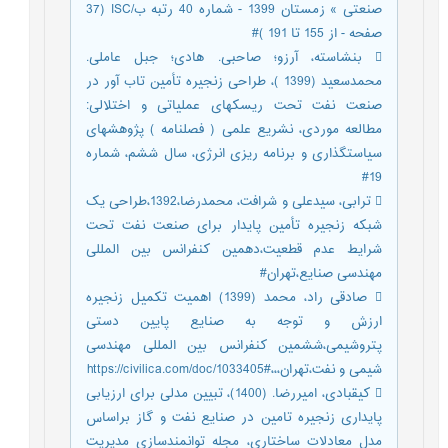
صنعتی » زمستان 1399 - شماره 40 رتبه ب/ISC (‎37
صفحه - از 155 تا 191 )#
 بنشاسته، آرزو؛ صاحبی. هادی؛ جبل عاملی.
محمدسعید (1399 )، طراحی زنجیره تأمین تاب آور در
صنعت نفت تحت ریسکهای عملیاتی و اختلالی:
مطالعه موردی، نشریع علمی ( فصلنامه ) پژوهشهای
سیاستگذاری و برنامه ریزی انرژی، سال ششم، شماره
19#
 ترابی، سیدعلی و شرافت، محمدرضا،1392،طراحی یک
شبکه زنجیره تأمین پایدار برای صنعت نفت تحت
شرایط عدم قطعیت،دهمین کنفرانس بین المللی
مهندسی صنایع،تهران#
 صادقی راد، محمد (1399) اهمیت تکمیل زنجیره
ارزش و توجه به صنایع پایین دستی
پتروشیمی،ششمین کنفرانس بین المللی مهندسی
شیمی و نفت،تهران،،،https://civilica.com/doc/1033405#
 کیقبادی، امیررضا. (1400)، تبیین مدلی برای ارزیابی
پایداری زنجیره تامین در صنایع نفت و گاز براساس
مدل معادلات ساختاری، مجله توانمندسازی مدیریت