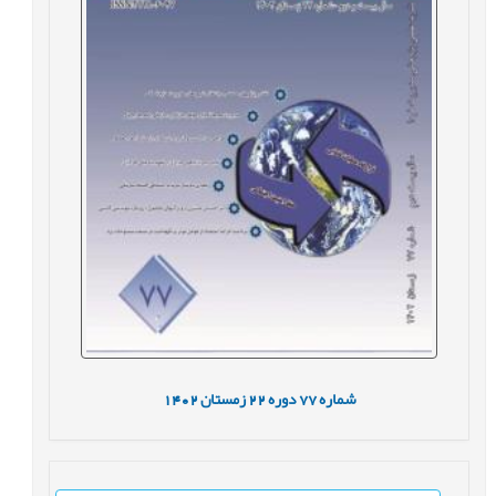
شماره
77
دوره
22
زمستان
1402