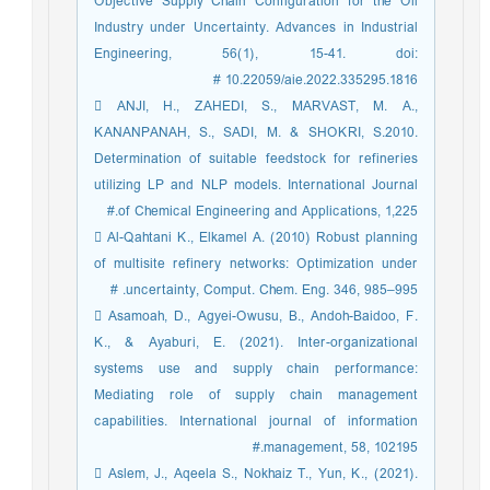
Objective Supply Chain Configuration for the Oil
Industry under Uncertainty. Advances in Industrial
Engineering, 56(1), 15-41. doi:
10.22059/aie.2022.335295.1816 #
 ANJI, H., ZAHEDI, S., MARVAST, M. A.,
KANANPANAH, S., SADI, M. & SHOKRI, S.2010.
Determination of suitable feedstock for refineries
utilizing LP and NLP models. International Journal
of Chemical Engineering and Applications, 1,225.#
 Al-Qahtani K., Elkamel A. (2010) Robust planning
of multisite refinery networks: Optimization under
uncertainty, Comput. Chem. Eng. 346, 985–995. #
 Asamoah, D., Agyei-Owusu, B., Andoh-Baidoo, F.
K., & Ayaburi, E. (2021). Inter-organizational
systems use and supply chain performance:
Mediating role of supply chain management
capabilities. International journal of information
management, 58, 102195.#
 Aslem, J., Aqeela S., Nokhaiz T., Yun, K., (2021).