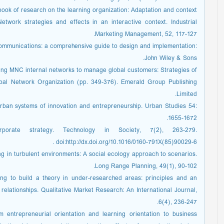
ook of research on the learning organization: Adaptation and context.
etwork strategies and effects in an interactive context. Industrial
Marketing Management, 52, 117-127.
communications: a comprehensive guide to design and implementation:
John Wiley & Sons.
izing MNC internal networks to manage global customers: Strategies of
lobal Network Organization (pp. 349-376). Emerald Group Publishing
Limited.
urban systems of innovation and entrepreneurship. Urban Studies 54:
1655-1672.
orate strategy. Technology in Society, 7(2), 263-279.
doi:http://dx.doi.org/10.1016/0160-791X(85)90029-6 .
ing in turbulent environments: A social ecology approach to scenarios.
Long Range Planning, 49(1), 90-102.
ing to build a theory in under-researched areas: principles and an
 relationships. Qualitative Market Research: An International Journal,
6(4), 236-247.
m entrepreneurial orientation and learning orientation to business