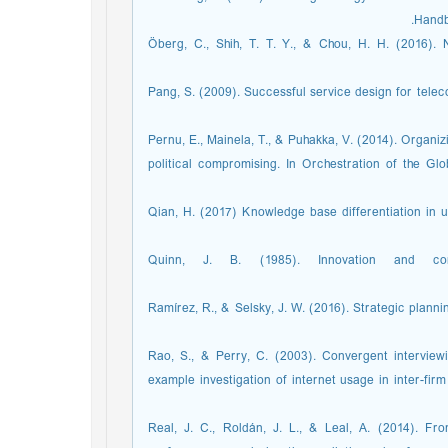
Handb
Öberg, C., Shih, T. T. Y., & Chou, H. H. (2016). N
Pang, S. (2009). Successful service design for tele
Pernu, E., Mainela, T., & Puhakka, V. (2014). Organ
political compromising. In Orchestration of the G
Qian, H. (2017) Knowledge base differentiation in 
Quinn, J. B. (1985). Innovation and corp
Ramírez, R., & Selsky, J. W. (2016). Strategic plann
Rao, S., & Perry, C. (2003). Convergent interview
example investigation of internet usage in inter-firm
Real, J. C., Roldán, J. L., & Leal, A. (2014). Fro