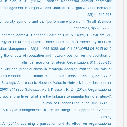
 & Kugler, K. G. (2014). Tracking managerial conflict adaptivity:
t management in organizations. Journal of Organizational Behavior,
35(7), 945-968.
 University spin-offs and the “performance premium”. Small Business
Economics, 3(2),309-326.
, content, context: Cengage Learning EMEA. Dezhi, C., William, W.,
rategy of OEM companies: a case study of the Chinese toy industry.
ction Management, 36(9), 1065-1088. doi:10.1108/IJOPM-04-2015-0212.
ng the effects of reputation and network position on the evolution of
alliance networks. Strategic Organization, 8(3), 255-275.
eativity and propitiousness in strategic decision making: The role of
 macro-economic uncertainty. Management Decision, 55(10), 2218-2236.
 A Strategic Approach to Network Value in Network Industries. Journal
9206312448399 Galeazzo, A., & Klassen, R. D. (2015). Organizational
 social practices: what are the linkages to manufacturing strategy?.
Journal of Cleaner Production, 108, 158-168.
14). Strategic management: theory: an integrated approach. Cengage
Learning.
 A. (2014). Learning organization and its effect on organizational