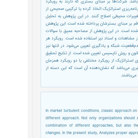
‌باشد. شرکت‌ها بر مبنای بستری که دارند به رویکرد
برنامه‌ریزی استراتژیک اتخاذ کرده یا ترکیبی صحیحی از
 تغییرات محیطی اصلاح کنند. در این پژوهش به تحلیل
 قم بر مبنای بسترشان پرداخته شده است. این پژوهش
العه چند موردی با تعداد 12 مورد استفاده شده است. در این پژوهش از مصاحبه عمیق با سوالات
ز مشاهدات و اسناد نیز استفاده شده است. رویکرد هر
نای 4 رویکرد استراتژیک بقا، عدم‌قطعیت، شبکه و یادگیری تعیین می‌شود. در انتها نیز
شانون و روش تاپسیس تعیین شده است. از نتایج تحقیق
استراتژیک از رویکرد مختلفی یا دو رویکرد همزمان
یری می‌باشد که نشان‌دهنده آن است که این دسته از
می‌باشند.
In market turbulent conditions, classic approach on
different approach. Not only organizations should
combination of different approaches, but also t
changes. In the present study, Analyzes proper ap