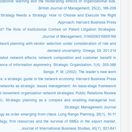
zational learning and the moderating effects of organizational size.
British Journal of Management, 25(2), 186-208.
r Strategy Needs a Strategy: How to Choose and Execute the Right
Approach: Harvard Business Press.
d? The Role of Institutional Context on Patent Litigation Strategies.
Journal of Management, 0149206315605168.
etwork planning with vendor selection under consideration of risk and
demand uncertainty. Omega, 59, 201-214.
diated network effects: network composition and customer benefit in
ence of information asymmetry. Strategic Organization, 7(4) ,355-386.
Senge, P. M. (2002). The leader’s new work.
les: a strategic guide to the network economy: Harvard Business Press.
p networks as strategic issues management: An issue-stage framework
al movement organization network strategies. Public Relations Review.
15). Strategic planning as a complex and enabling managerial tool.
Strategic Management Journal.
tegy as order emerging from chaos. Long Range Planning, 26(1), 10-17.
rategy, firm resources and the survival of SMEs in the export market.
Journal of International Business Studies, 45(7), 821-841.