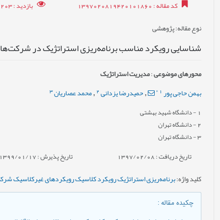
کد مقاله
: 1397020819420101860
بازدید
: 17203
نوع مقاله
: پژوهشی
شناسایی رویکرد مناسب برنامه‌ریزی استراتژیک در شرکت‌های
محورهای موضوعی
:
مدیریت استراتژیک
3
2
*
1
بهمن حاجی پور
حمیدرضا یزدانی
محمد عصاریان
,
,
1
- دانشگاه شهید بهشتی
2
- دانشگاه تهران
3
- دانشگاه تهران
تاریخ دریافت : 1397/02/08
تاریخ پذیرش : 1399/01/17
کلید واژه
:
برنامه‌ریزی استراتژیک رویکرد کلاسیک رویکردهای غیرکلاسیک شرکت
چکیده مقاله
: