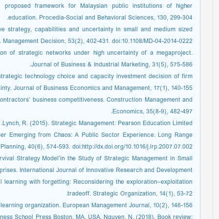
a proposed framework for Malaysian public institutions of higher
education. Procedia-Social and Behavioral Sciences, 130, 299-304.
ve strategy, capabilities and uncertainty in small and medium sized
. Management Decision, 53(2), 402-431. doi:10.1108/MD-04-2014-0222 .
tion of strategic networks under high uncertainty of a megaproject.
Journal of Business & Industrial Marketing, 31(5), 575-586.
strategic technology choice and capacity investment decision of firm
nty. Journal of Business Economics and Management, 17(1), 140-155.
 contractors’ business competitiveness. Construction Management and
Economics, 35(8-9), 482-497.
Lynch, R. (2015). Strategic Management: Pearson Education Limited.
Order Emerging from Chaos: A Public Sector Experience. Long Range
Planning, 40(6), 574-593. doi:http://dx.doi.org/10.1016/j.lrp.2007.07.002 .
rvival Strategy Model’in the Study of Strategic Management in Small
rises. International Journal of Innovative Research and Development.
l learning with forgetting: Reconsidering the exploration–exploitation
tradeoff. Strategic Organization, 14(1), 53-72.
he learning organization. European Management Journal, 10(2), 146-156.
siness School Press Boston, MA, USA. Nguyen, N. (2018). Book review: