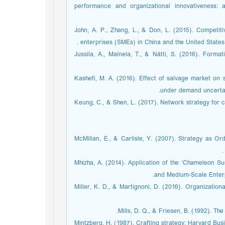
performance and organizational innovativeness: 
John, A. P., Zhang, L., & Don, L. (2015). Competiti
enterprises (SMEs) in China and the United States
Jussila, A., Mainela, T., & Nätti, S. (2016). Forma
Kashefi, M. A. (2016). Effect of salvage market on 
under demand uncertai
Keung, C., & Shen, L. (2017). Network strategy for
McMillan, E., & Carlisle, Y. (2007). Strategy as 
Mhizha, A. (2014). Application of the ‘Chameleon Su
and Medium-Scale Enterp
Miller, K. D., & Martignoni, D. (2016). Organizationa
Mills, D. Q., & Friesen, B. (1992). T
Mintzberg, H. (1987). Crafting strategy: Harvard Bu