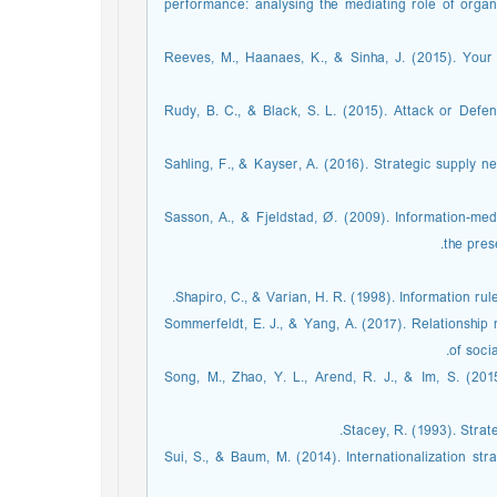
performance: analysing the mediating role of organi
Reeves, M., Haanaes, K., & Sinha, J. (2015). You
Rudy, B. C., & Black, S. L. (2015). Attack or Defen
Sahling, F., & Kayser, A. (2016). Strategic supply n
Sasson, A., & Fjeldstad, Ø. (2009). Information-me
the pres
Shapiro, C., & Varian, H. R. (1998). Information ru
Sommerfeldt, E. J., & Yang, A. (2017). Relationshi
of soci
Song, M., Zhao, Y. L., Arend, R. J., & Im, S. (20
Stacey, R. (1993). Stra
Sui, S., & Baum, M. (2014). Internationalization st