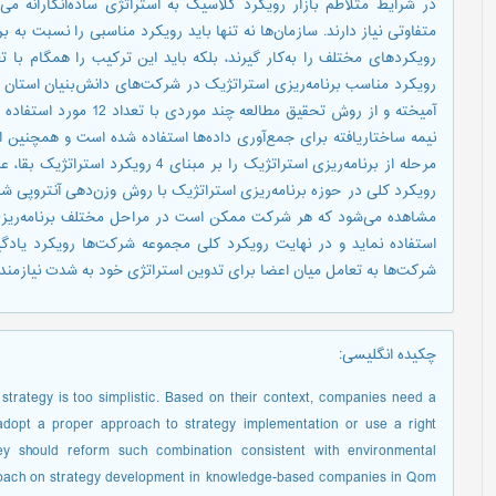
در شرایط متلاطم بازار رویکرد کلاسیک به استراتژی ساده‌انگارانه می
متفاوتی نیاز دارند. سازمان‌ها نه تنها باید رویکرد مناسبی را نسبت به 
رویکردهای مختلف را به‌کار گیرند، بلکه باید این ترکیب را همگام با
رویکرد مناسب برنامه‌ریزی استراتژیک در شرکت‌های دانش‌بنیان استان
آمیخته و از روش تحقیق مط
نیمه ساختاریافته برای جمع‌آوری داده‌ها استفاده شده است و همچنین ا
مرحله از برنامه‌ریزی استراتژیک را بر مب
رویکرد کلی در حوزه برنامه‌ریزی استراتژیک با روش وزن‌دهی آنتروپی 
مشاهده ‌می‌شود که هر شرکت ممکن است در مراحل مختلف برنامه‌ریزی 
استفاده نماید و در نهایت رویکرد کلی مجموعه شرکت‌ها رویکرد یادگ
شرکت‌ها به تعامل میان اعضا برای تدوین استراتژی خود به شدت نیازمند 
چکیده انگلیسی
:
 strategy is too simplistic. Based on their context, companies need a
 adopt a proper approach to strategy implementation or use a right
hey should reform such combination consistent with environmental
proach on strategy development in knowledge-based companies in Qom