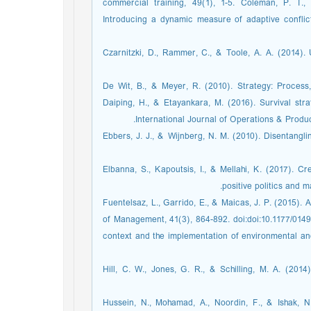
commercial training, 49(1), 1-5. Coleman, P. T.,
Introducing a dynamic measure of adaptive conflic
Czarnitzki, D., Rammer, C., & Toole, A. A. (2014).
De Wit, B., & Meyer, R. (2010). Strategy: Process
Daiping, H., & Etayankara, M. (2016). Survival st
International Journal of Operations & Produ
Ebbers, J. J., & Wijnberg, N. M. (2010). Disentangli
Elbanna, S., Kapoutsis, I., & Mellahi, K. (2017). Cr
positive politics and
Fuentelsaz, L., Garrido, E., & Maicas, J. P. (2015).
of Management, 41(3), 864-892. doi:doi:10.1177/014
context and the implementation of environmental and
Hill, C. W., Jones, G. R., & Schilling, M. A. (20
Hussein, N., Mohamad, A., Noordin, F., & Ishak, N.