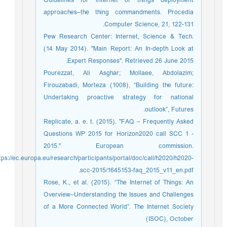
Guidelines for internet of things deployment
approaches–the thing commandments. Procedia
Computer Science, 21, 122-131.‏
Pew Research Center: Internet, Science & Tech.
(14 May 2014). "Main Report: An In-depth Look at
Expert Responses". Retrieved 26 June 2015.
Pourezzat, Ali Asghar; Mollaee, Abdolazim;
Firouzabadi, Morteza (1008), “Building the future:
Undertaking proactive strategy for national
outlook”, Futures.
Replicate, a. e. t. (2015). "FAQ – Frequently Asked
Questions WP 2015 for Horizon2020 call SCC 1 -
2015." European commission.
ttps://ec.europa.eu/research/participants/portal/doc/call/h2020/h2020-
scc-2015/1645153-faq_2015_v11_en.pdf.
Rose, K., et al. (2015). “The Internet of Things: An
Overview–Understanding the Issues and Challenges
of a More Connected World”. The Internet Society
(ISOC), October