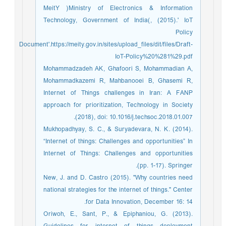
MeitY )Ministry of Electronics & Information
Technology, Government of India(, (2015).' IoT
Policy
Document'.https://meity.gov.in/sites/upload_files/dit/files/Draft-
IoT-Policy%20%281%29.pdf
Mohammadzadeh AK, Ghafoori S, Mohammadian A,
Mohammadkazemi R, Mahbanooei B, Ghasemi R,
Internet of Things challenges in Iran: A FANP
approach for prioritization, Technology in Society
(2018), doi: 10.1016/j.techsoc.2018.01.007.
Mukhopadhyay, S. C., & Suryadevara, N. K. (2014).
“Internet of things: Challenges and opportunities” In
Internet of Things: Challenges and opportunities
(pp. 1-17). Springer.
New, J. and D. Castro (2015). "Why countries need
national strategies for the internet of things." Center
for Data Innovation, December 16: 14.
Oriwoh, E., Sant, P., & Epiphaniou, G. (2013).