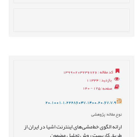
کد مقاله
: 13990203236726
بازدید
: 11334
صفحه
: 125 - 140
20.1001.1.22286047.1400.20.67.7.9
نوع مقاله
: پژوهشی
ارائه الگوی خط‌مشی‌های اینترنت اشیا در ایران از
طریق کاربست روش تحلیل مضمون