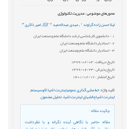
محورهای موضوعی
:
مدیریت تکنولوژی
3
*
2
1
لیلا حسن زاده گراوند
مهدی عبدالحمید
امیر ذاکری
,
,
1
- دانشجوی کارشناسی ارشد دانشگاه علم و صنعت ایران
2
- استادیاردانشگاه علم وصنعت ایران
3
- استادیار دانشگاه علم وصنعت ایران
تاریخ دریافت : 1399/02/03
تاریخ پذیرش : 1399/06/23
تاریخ انتشار : 1401/02/17
کلید واژه
:
خط مشی گذاری عمومیاینترنت اشیا
,
اکوسیستم
اینترنت اشیاچالشهای اینترنت اشیاء تحلیل مضمون
,
چکیده مقاله
:
مقاله حاضر با نگاهی آینده نگرانه و با نظرداشت