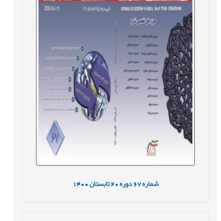
شماره
67
دوره
20
تابستان
1400