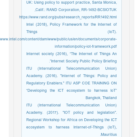
UK: Using policy to support practice, Santa Monica,
Calif.: RAND Corporation, RR-1492-BCSIOTUK,
https://www.rand.org/pubs/research_reports/RR1492.html
Intel (2018), Policy Framework for the Internet of
Things (IoT).
://www.intel.com/content/dam/www/public/us/en/documents/corporate-
information/policy-iot-framework.pdf
Internet society (2016), “The Internet of Things An
Internet Society Public Policy Briefing”.
ITU (International Telecommunication Union)
Academy. (2016). "Internet of Things: Policy and
Regulatory Enablers." ITU ASP COE TRAINING ON
“Developing the ICT ecosystem to harness IoT”
Bangkok, Thailand
ITU (International Telecommunication Union)
Academy. (2017). "IOT policy and legislation".
Regional Workshop for Africa on Developing the ICT
ecosystem to harness Internet-of-Things (IoT),
Mauritius.