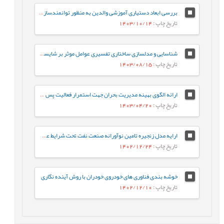
بررسی ابعاد دستیاری آموزشی والدین به منظور توانمندسازی آموزش آنلاین در مواقع بحرانی در عصر فناوریهای هوشمند
تاریخ چاپ
: 1403/10/14
شناسایی و مدلسازی ساختاری تفسیری عوامل موثر بر شایستگی بنیادی مدیران منابع انسانی مرتبط با استارتاپ های حمل و نقل
تاریخ چاپ
: 1403/08/15
ارائه الگوی بهینه مدیریت بحران جهت استمرار فعالیت پس از حادثه (مطالعه موردی: سازمان-های صنعتی دفاعی).
تاریخ چاپ
: 1403/04/20
ارایه مدل زنجیره تامین نوآورانه صنعت نفت تحت شرایط عدم اطمینان
تاریخ چاپ
: 1402/12/24
خوشه بندی فناوری های خودروی خودران با روش آینده نگاری
تاریخ چاپ
: 1402/12/10