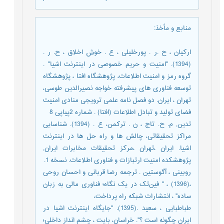
منابع و مأخذ
:
ارکیان ، ح .ر . پورخلیلی ، ع . خوش اخلاق ، ح. ر .
(1394). "امنیت و حریم خصوصی در اینترنت اشیا" .
گروه رمز و امنیت اطلاعات، پژوهشگاه افتا ، پژوهشگاه
توسعه فناوری های پیشرفته خواجه نصیرالدین طوسی،
تهران ، ایران. دو فصل نامه علمی ترویجی منادی امنیت
فضای تولید و تبادل اطلاعات (افتا) . شماره 2پیاپی 8
تدین, م. ح. تاج ، ن . ترکمن، ع . (1394). شناسایی
مراکز تحقیقاتی، چالش ها و راه حل ها در اینترنت
اشیا. ایران ،تهران ،مرکز تحقیقات مخابرات ایران,
پژوهشکده امنیت ارتبازات و فناوری اطلاعات. نسخه 1.
روبینی ، آگوستین . ترجمه رضا قربانی و احسان روحی
،(1396) ، " فین‌تک در یک نگاه؛ فناوری مالی به زبان
ساده" ، انتشارات شبکه راه پرداخت،
طباطبایی ، سعید .(1395). "جایگاه اینترنت اشیا در
ایران چگونه است ؟". خراسان، بایت ، چشم انداز داخلی؛