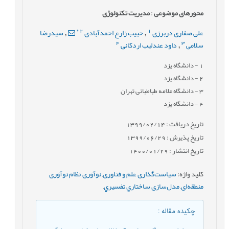
محورهای موضوعی
:
مدیریت تکنولوژی
*
2
1
علی صفاری دربرزی
حبیب زارع احمدآبادی
سیدرضا
,
,
4
3
سلامی
داود عندلیب اردکانی
,
1
- دانشگاه یزد
2
- دانشگاه یزد
3
- دانشگاه علامه طباطبائی تهران
4
- دانشگاه یزد
تاریخ دریافت : 1399/02/14
تاریخ پذیرش : 1399/06/29
تاریخ انتشار : 1400/01/29
کلید واژه
:
سیاست‌گذاری علم و فناوری
,
نوآوری
,
نظام نوآوری
منطقه‌ای
,
مدل‌سازی ساختاري تفسيري
,
چکیده مقاله
: