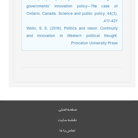
governments’ innovation policy—The case of
Ontario, Canada. Science and public policy, 44(3),
417-427.
Wolin, S. S. (2016). Politics and vision: Continuity
and innovation in Western political thought.
Princeton University Press.‏
صفحه اصلی
نقشه سایت
تماس با ما