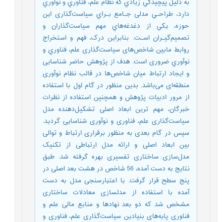
به دليل پيچيدگي زيادي كه نظام علم، فناوري و نوآوري
دارد، طراحـي مدلی جـامع بـراي سیاست‌گذاری اين
حوزه، يكي از دغدغه‌هاي مهم سياست‌گذاران و
تصميم‌گيـران اسـت. بنابراین درک، فهم و استخراج
روابط مابین شاخص‌های سیاست‌گذاری علم، فناوري و
نوآوري ضروری است. هدف از پژوهش حاضر شناسایی
و ایجاد ارتباط میان شاخص‌ها در قالب نظام نوآوری
منطقه‌ای می‌باشد. بدین منظور در گام اول با استفاده
از مرور ادبیات پژوهش و همچنین استفاده از نظرات
خبرگان، مهم ترین ابعاد اصلی تشکیل‌دهنده مدل
سیاست‌گذاری علم، فناوری و نوآوری شناسایی گردید.
سپس در گام بعدی به منظور برقراری ارتباط و توالی
بین ابعاد اصلی و ارائه مدل ارتباطی از تکنیک
مدل‌سازی ساختاری تفسیری بهره گرفته شد. طبق
نتایج به دست آمده، 56 شاخص در هشت بعد اصلی در
پنج سطح قرار گرفت. با اعتبارسنجی مدل به دست
آمده با استفاده از مدلسازی معادلات ساختاری
مشخص شد که دو بعد نهادها و منابع مالی علم و
فناوری پایه‌های بنیادین سیاست‌گذاری علم، فناوری و