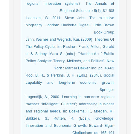
regional innovation systems?. The Annals of
Regional Science, 45(1), 87-108.‏
Isaacson, W. 2011. Steve Jobs: The exclusive
biography. London: Hachette Digital, Little Brown
Book Group
Jann, Werner and Wegrich, Kai. (2006). Theories Of
The Policy Cycle, in: Fischer, Frank; Miller, Gerald
J. & Sidney, Mara S. (eds.), "Handbook of Public
Policy Analysis: Theory, Methods, and Politics". New
York : Marcel Dekker Inc. pp. 43-62
Koo, B. H., & Perkins, D. H. (Eds.). (2016). Social
capability and long-term economic growth.
Springer.‏
Lagendijk, A., 2000. Learning in non-core regions:
towards ‘Intelligent Clusters’; addressing business
and regional needs. In: Boekema, F., Morgan, K.,
Bakkers, S., Rutten, R. (Eds.), Knowledge,
Innovation and Economic Growth. Edward Elgar,
Cheltenham, pp. 165–191