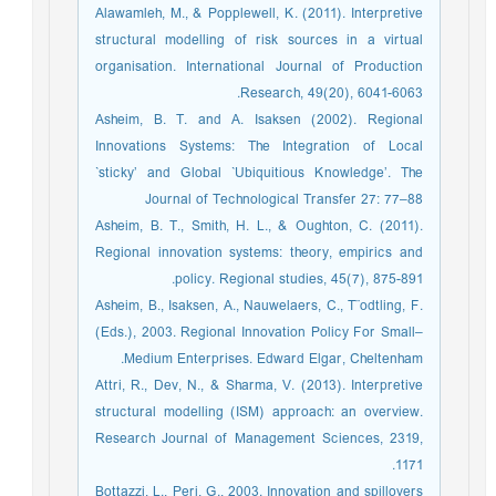
Alawamleh, M., & Popplewell, K. (2011). Interpretive
structural modelling of risk sources in a virtual
organisation. International Journal of Production
Research, 49(20), 6041-6063.‏
Asheim, B. T. and A. Isaksen (2002). Regional
Innovations Systems: The Integration of Local
`sticky’ and Global `Ubiquitious Knowledge’. The
Journal of Technological Transfer 27: 77–88
Asheim, B. T., Smith, H. L., & Oughton, C. (2011).
Regional innovation systems: theory, empirics and
policy. Regional studies, 45(7), 875-891.‏
Asheim, B., Isaksen, A., Nauwelaers, C., T¨odtling, F.
(Eds.), 2003. Regional Innovation Policy For Small–
Medium Enterprises. Edward Elgar, Cheltenham.
Attri, R., Dev, N., & Sharma, V. (2013). Interpretive
structural modelling (ISM) approach: an overview.
Research Journal of Management Sciences, 2319,
1171.‏
Bottazzi, L., Peri, G., 2003. Innovation and spillovers