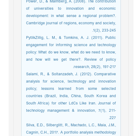
Power, D., & Malmberg, A. (2008). The contribution
of universities to innovation and economic
development: in what sense a regional problem?.
Cambridge journal of regions, economy and society,
1(2), 233-245.‏
PytlikZillig, L. M., & Tomkins, A. J. (2011). Public
engagement for informing science and technology
policy: What do we know, what do we need to know,
and how will we get there?. Review of policy
research, 28(2), 197-217.‏
Salami, R., & Soltanzadeh, J. (2012). Comparative
analysis for science, technology and innovation
policy; lessons learned from some selected
countries (Brazil, India, China, South Korea and
South Africa) for other LdCs Like Iran. Journal of
technology management & innovation, 7(1), 211-
227.‏
Silva, E.D., Silberglitt, R., Machado, L.C., Maia, J.M.,
Cagnin, C.H., 2017. A portfolio analysis methodology