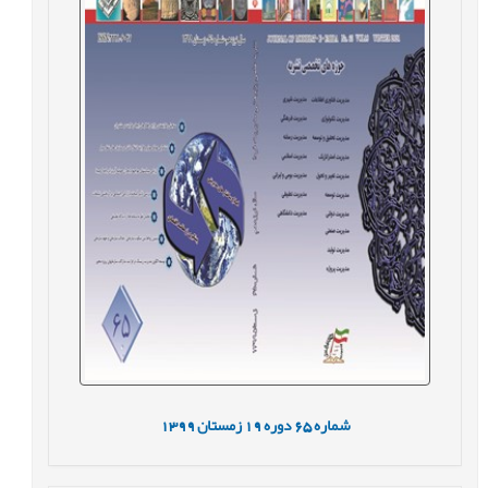
شماره
65
دوره
19
زمستان
1399