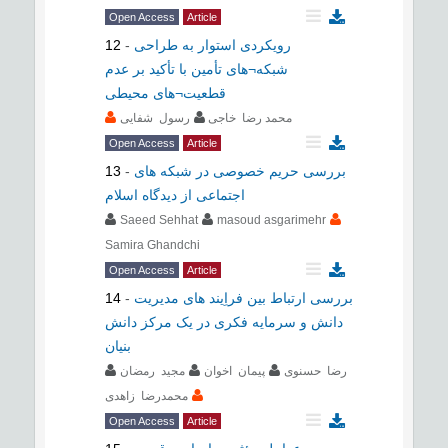
Open Access
Article
رویکردی استوار به طراحی
-
12
شبکه¬های تأمین با تأکید بر عدم
قطعیت¬های محیطی
محمد رضا خاجی
رسول شفایی
Open Access
Article
بررسی حریم خصوصی در شبکه های
-
13
اجتماعی از دیدگاه اسلام
Saeed Sehhat
masoud asgarimehr
Samira Ghandchi
Open Access
Article
بررسی ارتباط بین فراِیند های مدیریت
-
14
دانش و سرمایه فکری در یک مرکز دانش
بنیان
رضا حسنوی
پيمان اخوان
مجید رمضان
محمدرضا زاهدی
Open Access
Article