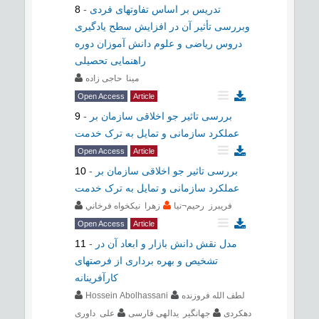
تدریس بر اساس تفاوتهای فردی
-
8
وبررسی تأثیر آن در افزایش سطح یادگیری
دروس ریاضی و علوم دانش آموزان دوره
راهنمایی تحصیلی
مینا حاجی زاده
Open Access
Article
بررسی تاثیر جو اخلاقی سازمان بر
-
9
عملکرد سازمانی و تمایل به ترک خدمت
Open Access
Article
بررسی تاثیر جو اخلاقی سازمان بر
-
10
عملکرد سازمانی و تمایل به ترک خدمت
فریبرز رحیم¬نیا
زهرا نيکخواه فرخاني
Open Access
Article
مدل نقش دانش بازار و ابعاد آن در
-
11
تشخیص و بهره برداری از فرصتهای
کارآفرینانه
لطف الله فروزنده
Hossein Abolhassani
دهکردی
جهانگیر یدالهی فارسی
علی داوری