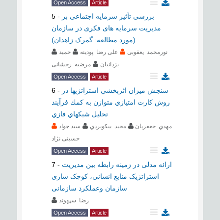
Open Access
Article
بررسی تأثیر سرمایه اجتماعی بر
-
5
مدیریت سرمایه های فکری در سازمان
(مورد مطالعه: گمرک زاهدان)
نورمحمد یعقوبی
علی رضا پودینه
حمید
یزدانیان
مرضیه رخشانی
Open Access
Article
سنجش ميزان اثربخشي استراتژي‏ها در
-
6
روش کارت امتيازي متوازن به كمك فرآيند
تحليل شبكه‏اي فازي
مهدي جعفريان
مجيد بيک‏ويردي
سید جواد
حسینی نژاد
Open Access
Article
ارائه مدلی در زمینه رابطه بین مدیریت
-
7
استراتژیک منابع انسانی، کوچک سازی
سازمان وعملکرد سازمانی
رضا سپهوند
Open Access
Article