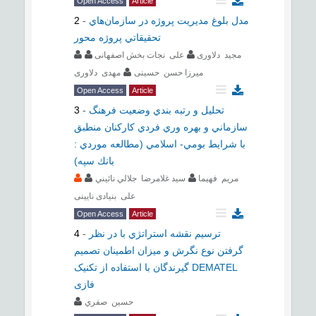
Open Access
Article
مدل بلوغ مديريت پروژه در سازمان‌هاي
-
2
تحقيقاتي پروژه محور
مجيد دلاوری
علی نجات بخش اصفهانی
میرزا حسن حسینی
مهدی دلاوری
Open Access
Article
تحليل و رتبه بندي وضعيت فرهنگ
-
3
سازماني و بهره وري فردي كاركنان منطبق
با شرايط بومي- اسلامي (مطالعه موردي :
بانك سپه)
مريم فهيما
سيد غلامرضا جلالي نائيني
علی بنیادی نایینی
Open Access
Article
ترسيم نقشه استراتژي با در نظر
-
4
گرفتن نوع نگرش و میزان اطمینان تصمیم
گیرندگان با استفاده از تکنیک DEMATEL
فازی
حسين صفري