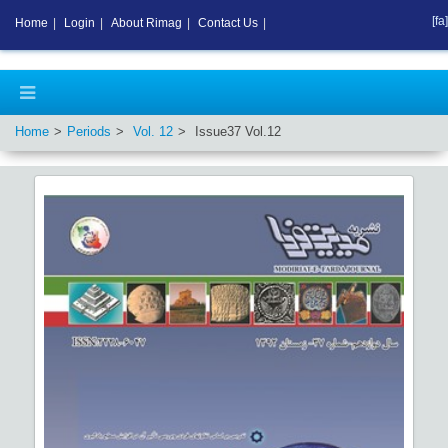
[fa]
Home
|
Login
|
About Rimag
|
Contact Us
|
Home
Periods
Vol.
12
Issue
37
Vol.
12