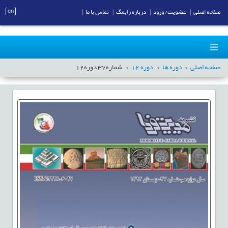
[en]
صفحه اصلی
|
عضویت/ ورود
|
درباره رایمگ
|
تماس با ما
|
صفحه اصلی
دوره ها
دوره
12
شماره
37
دوره
12