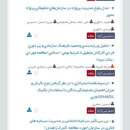
2
-
مدل بلوغ مديريت پروژه در سازمان‌هاي تحقيقاتي پروژه
محور
مجيد دلاوری
علی نجات بخش اصفهانی
میرزا حسن حسینی
مهدی دلاوری
دسترسی آزاد
مقاله
3
-
تحليل و رتبه بندي وضعيت فرهنگ سازماني و بهره وري
فردي كاركنان منطبق با شرايط بومي- اسلامي (مطالعه موردي
: بانك سپه)
مريم فهيما
سيد غلامرضا جلالي نائيني
علی بنیادی نایینی
دسترسی آزاد
مقاله
4
-
ترسيم نقشه استراتژي با در نظر گرفتن نوع نگرش و
میزان اطمینان تصمیم گیرندگان با استفاده از تکنیک
DEMATEL فازی
حسين صفري
دسترسی آزاد
مقاله
5
-
بررسی تأثیر سرمایه اجتماعی بر مدیریت سرمایه های
فکری در سازمان (مورد مطالعه: گمرک زاهدان)