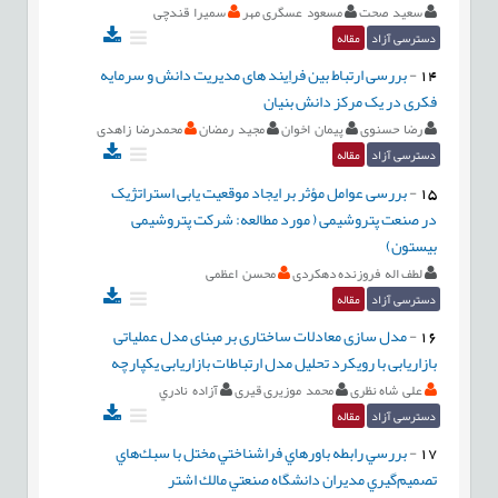
سعید صحت
مسعود عسگری مهر
سمیرا قندچی
دسترسی آزاد
مقاله
14
-
بررسی ارتباط بین فراِیند های مدیریت دانش و سرمایه
فکری در یک مرکز دانش بنیان
رضا حسنوی
پيمان اخوان
مجید رمضان
محمدرضا زاهدی
دسترسی آزاد
مقاله
15
-
بررسی عوامل مؤثر بر ایجاد موقعیت یابی استراتژیک
در صنعت پتروشیمی ( مورد مطالعه: شرکت پتروشیمی
بیستون)
لطف اله فروزنده دهکردی
محسن اعظمی
دسترسی آزاد
مقاله
16
-
مدل سازی معادلات ساختاری بر مبنای مدل عملیاتی
بازاریابی با رویکرد تحلیل مدل ارتباطات بازاریابی یکپارچه
علی شاه نظری
محمد موزیری قیری
آزاده نادري
دسترسی آزاد
مقاله
17
-
بررسي رابطه باورهاي فراشناختي مختل با سبك‌هاي
تصميم‌گيري مديران دانشگاه صنعتي مالك اشتر