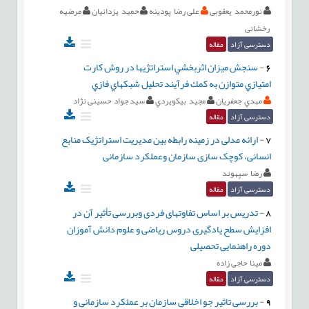
نورمحمد یعقوبی
علی رضا پودینه
حمید یزدانیان
مرضیه
رخشانی
دسترسی آزاد
مقاله
6
-
سنجش ميزان اثربخشي استراتژي‏ها در روش کارت
امتيازي متوازن به كمك فرآيند تحليل شبكه‏اي فازي
مهدي جعفريان
مجيد بيک‏ويردي
سید جواد حسینی نژاد
دسترسی آزاد
مقاله
7
-
ارائه مدلی در زمینه رابطه بین مدیریت استراتژیک منابع
انسانی، کوچک سازی سازمان وعملکرد سازمانی
رضا سپهوند
دسترسی آزاد
مقاله
8
-
تدریس بر اساس تفاوتهای فردی وبررسی تأثیر آن در
افزایش سطح یادگیری دروس ریاضی و علوم دانش آموزان
دوره راهنمایی تحصیلی
مینا حاجی زاده
دسترسی آزاد
مقاله
9
-
بررسی تاثیر جو اخلاقی سازمان بر عملکرد سازمانی و