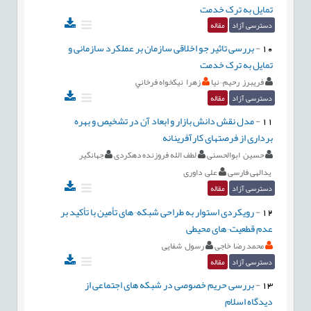
تمایل به ترک خدمت
دسترسی آزاد
مقاله
10
-
بررسی تاثیر جو اخلاقی سازمان بر عملکرد سازمانی و
تمایل به ترک خدمت
فریبرز رحیم¬نیا
زهرا نيکخواه فرخاني
دسترسی آزاد
مقاله
11
-
مدل نقش دانش بازار و ابعاد آن در تشخیص و بهره
برداری از فرصتهای کارآفرینانه
حسین ابوالحسنی
لطف الله فروزنده دهکردی
جهانگیر
یدالهی فارسی
علی داوری
دسترسی آزاد
مقاله
12
-
رویکردی استوار به طراحی شبکه¬های تأمین با تأکید بر
عدم قطعیت¬های محیطی
محمد رضا خاجی
رسول شفایی
دسترسی آزاد
مقاله
13
-
بررسی حریم خصوصی در شبکه های اجتماعی از
دیدگاه اسلام