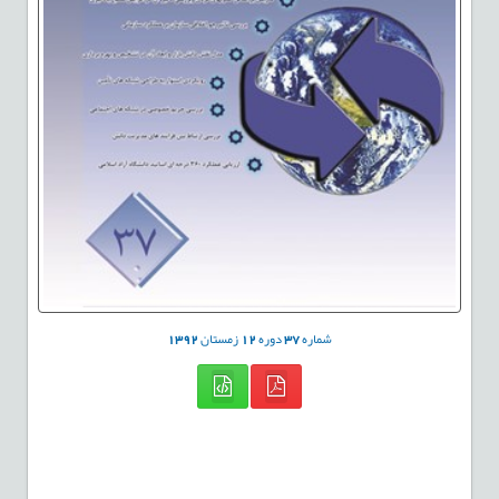
شماره
37
دوره
12
زمستان
1392