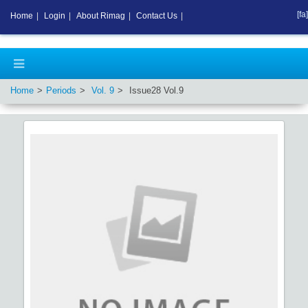
[fa]
Home
|
Login
|
About Rimag
|
Contact Us
|
Home
Periods
Vol.
9
Issue
28
Vol.
9