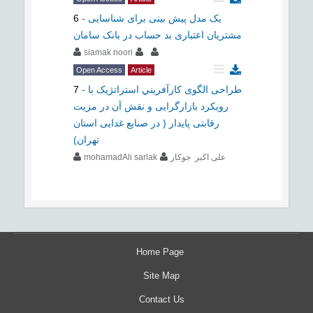
یک مدل پیش بینی برای شناسایی
-
6
مشتریان اعتباری بد حساب در بانک سامان
siamak noori
Open Access
Article
طراحی الگوی كارآفريني استراتژیک با
-
7
رویکرد بازارگرایی و نقش آن در مزیت
رقابتی پایدار ( در صنایع غدایی استان
تهران)
علی اکبر جوکار
mohamadAli sarlak
Home Page
Site Map
Contact Us