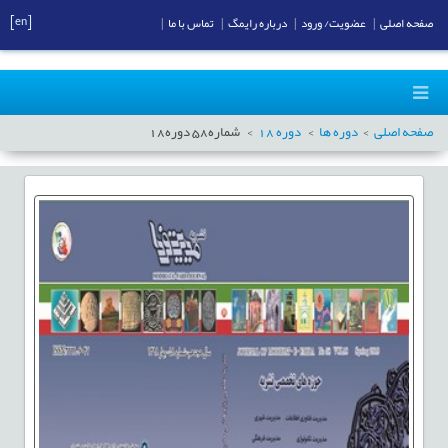
[en]
صفحه اصلی
|
عضویت/ ورود
|
درباره رایمگ
|
تماس با ما
|
صفحه اصلی
دوره ها
دوره
18
شماره
58
دوره
18