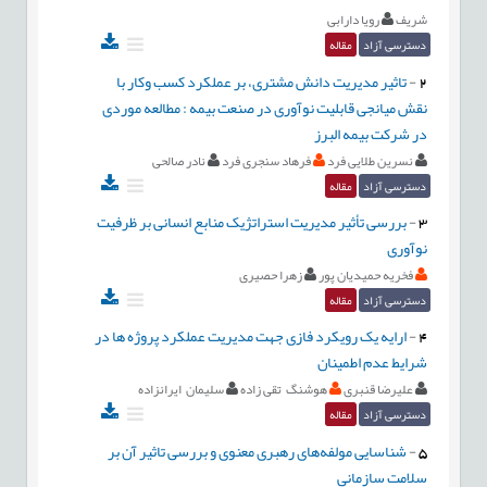
شریف
رویا دارابی
دسترسی آزاد
مقاله
2
-
تاثیر مدیریت دانش مشتری، بر عملکرد کسب وکار با
نقش میانجی قابلیت نوآوری در صنعت بیمه : مطالعه موردی
در شرکت بیمه البرز
نسرین طلایی فرد
فرهاد سنجری فرد
نادر صالحی
دسترسی آزاد
مقاله
3
-
بررسی تأثیر مدیریت استراتژیک منابع انسانی بر ظرفیت
نوآوری
فخریه حمیدیان پور
زهرا حصیری
دسترسی آزاد
مقاله
4
-
ارایه یک رویکرد فازی جهت مدیریت عملکرد پروژه ها در
شرایط عدم اطمینان
علیرضا قنبری
هوشنگ تقی زاده
سلیمان ایرانزاده
دسترسی آزاد
مقاله
5
-
شناسایی مولفه‌های رهبری معنوی و بررسی تاثیر آن بر
سلامت سازمانی