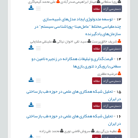
رویا سلطانی
مهناز ابراهیمی صدرآبادی
علی محمد کیمیاگری
دسترسی آزاد
مقاله
13
-
توسعه متدولوژی ایجاد مدل‌های شبیه‌سازی
چندمقیاسی مختلط "عامل‌مبنا-پویاشناسی سیستم" در
سازمان‌های یادگیرنده
شریف خالق‌پرست
سید تقی اخوان نیاکی
علینقی مشایخی
دسترسی آزاد
مقاله
14
-
قیمت‌گذاری و تبلیغات همکارانه در زنجیره تامین دو
سطحی با رویکرد تئوری بازی‌ها
مرضیه مظفری
دسترسی آزاد
مقاله
15
-
تحلیل شبکه همکاری های علمی در حوزه طب بازساختی
در ایران
دسترسی آزاد
مقاله
16
-
تحلیل شبکه همکاری های علمی در حوزه طب بازساختی
در ایران
عطیه بزرگی پور
سروش قاضی نوری
محمد نقی زاده