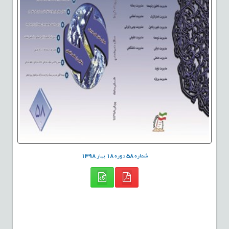
شماره
58
دوره
18
بهار
1398