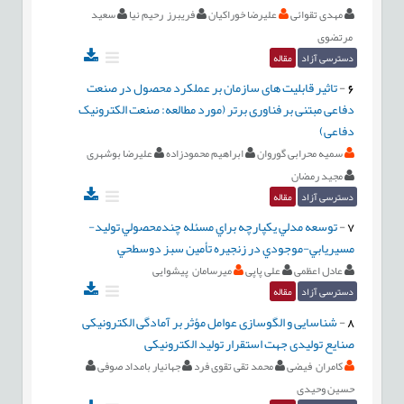
مهدی تقوائی
علیرضا خوراکیان
فریبرز رحیم نیا
سعید
مرتضوی
دسترسی آزاد
مقاله
6
-
تاثیر قابلیت های سازمان بر عملکرد محصول در صنعت
دفاعی مبتنی بر فناوری برتر (مورد مطالعه: صنعت الکترونیک
دفاعی)
سمیه محرابی گوروان
ابراهیم محمودزاده
علیرضا بوشهری
مجید رمضان
دسترسی آزاد
مقاله
7
-
توسعه مدلي يکپارچه براي مسئله چندمحصولي توليد-
مسيريابي-موجودي در زنجيره تأمين سبز دوسطحي
عادل اعظمی
علی پاپی
میرسامان پیشوایی
دسترسی آزاد
مقاله
8
-
شناسایی و الگوسازی عوامل مؤثر بر آمادگی الکترونیکی
صنایع تولیدی جهت استقرار تولید الکترونیکی
کامران فیضی
محمد تقی تقوی فرد
جهانیار بامداد صوفی
حسین وحیدی