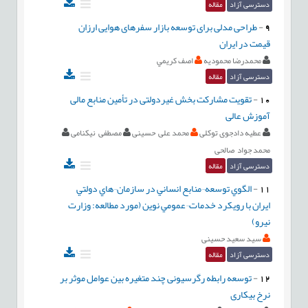
دسترسی آزاد
مقاله
9
-
طراحی مدلی برای توسعه بازار سفرهای هوایی ارزان
قیمت در ايران
محمدرضا محموديه
اصف کريمي
دسترسی آزاد
مقاله
10
-
تقویت مشارکت بخش غیردولتی در تأمین منابع مالی
آموزش عالی
عطیه دادجوی توکلی
محمد علی حسینی
مصطفی نیکنامی
محمد جواد صالحی
دسترسی آزاد
مقاله
11
-
الگوي توسعه¬منابع انساني در سازمان¬هاي دولتي
ايران با رويكرد خدمات¬عمومي نوين (مورد مطالعه: وزارت
نيرو)
سید سعید حسینی
دسترسی آزاد
مقاله
12
-
توسعه رابطه رگرسیونی چند متغیره بین عوامل موثر بر
نرخ بیکاری