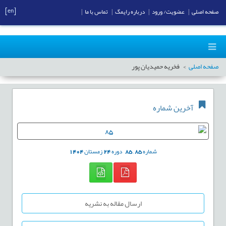
[en]
صفحه اصلی
|
عضویت/ ورود
|
درباره رایمگ
|
تماس با ما
|
صفحه اصلی
فخریه حمیدیان پور
آخرین شماره
شماره
85
,
85
دوره
24
زمستان
1404
ارسال مقاله به نشریه