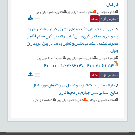
کارکنان
حمیده جمالی
مجید اسماعیل پور
فخریه حمیدیان پور
دسترسی آزاد
مقاله
7
-
بررسی تأثیر تأییدکننده های مشهور در تبلیغات بر خرید
وسواسی با میانجی‌گری مادی‌گرایی و تعدیل گری سطح آگاهی
مصرف‌کننده، اعتمادبه‌نفس و تمایل به مد در بین خریداران
جوان
زهرا حیدری
فخریه حمیدیان پور
مجید اسماعیل پور
20.1001.1.22286047.1400.20.69.7.3
دسترسی آزاد
مقاله
8
-
ارائه مدلی جهت تجزیه و تحلیل مهارت های مورد نیاز
منابع انسانی نسل چهارم در محیط فازی
محمدحسین کبگانی
فخریه حمیدیان پور
فاطمه فولادی