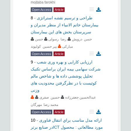
mojtaba farokhi
Open Access
Article
8
-
طراحی و ترسیم نقشه استراتژی
بیمارستان خاتم الانبیاء از منظر مدیران و
سرپرستان بخش های این بیمارستان
حسن درویش
رضا رسولی
حسن
مبارکی
پیر حسین کولیوند
Open Access
Article
9
-
ارزیابی کارایی و بهره وری شعب
شرکت سهامی بیمه ایران براساس تکنیک
تحلیل پوششی داده ها و شاخص مالم
کوئیست با در نظرگرفتن محدودیت های
وزنی
عبدالحسین جعفرزاده
حسین صفری
محمد رضا مهرگان
Open Access
Article
10
-
ارائه مدل مناسب براي انتقال فناوری
در صنایع برترICT مورد مطالعاتی : محصول