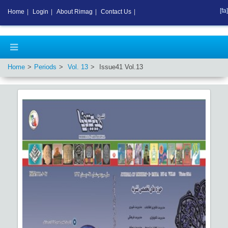
[fa]
Home
|
Login
|
About Rimag
|
Contact Us
|
Home
Periods
Vol.
13
Issue
41
Vol.
13