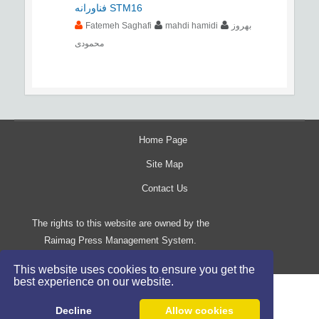
فناورانه STM16
Fatemeh Saghafi
mahdi hamidi
بهروز
محمودی
Home Page
Site Map
Contact Us
The rights to this website are owned by the
Raimag Press Management System.
Copyright
2017-2026
©
This website uses cookies to ensure you get the
best experience on our website.
Decline
Allow cookies