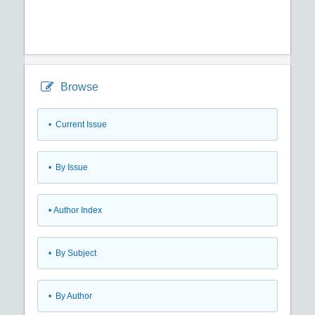
Browse
•
Current Issue
•
By Issue
•
Author Index
•
By Subject
•
By Author