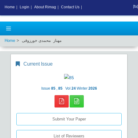
[fa]
Home
|
Login
|
About Rimag
|
Contact Us
|
Home
مهناز محمدی خورزوقی
Current Issue
Issue
85
,
85
Vol
24
Winter
2026
Submit Your Paper
List of Reviewers