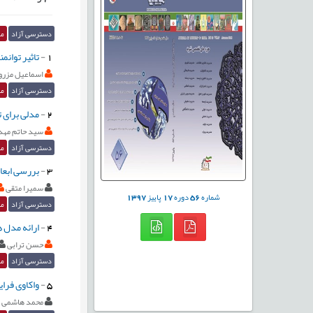
دسترسی آزاد
مق
1
-
تاثیر توانم
اسماعیل مزرو
دسترسی آزاد
مق
2
-
مدلی برای ت
سید حاتم مهد
دسترسی آزاد
مق
3
-
بررسی ابعا
سمیرا متقی
شماره
56
دوره
17
پاییز
1397
دسترسی آزاد
مق
4
-
ارائه مدل 
حسن ترابی
دسترسی آزاد
مق
5
-
واکاوی فرا
محمد هاشمی