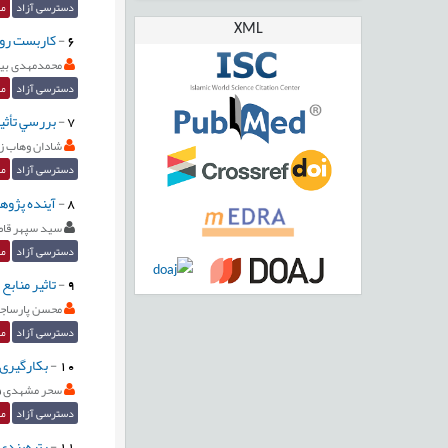
دسترسی آزاد
مق
XML
6
-
کاربست روی
محمدمهدی بی
دسترسی آزاد
مق
7
-
بررسي تأثير
شادان وهاب زا
دسترسی آزاد
مق
8
-
آینده پژوهی
سيد سپهر قاض
دسترسی آزاد
مق
9
-
تاثیر منابع
محسن پارساج
دسترسی آزاد
مق
10
-
بکارگیری 
سحر مشهدی
دسترسی آزاد
مق
11
-
رتبه‌بندي