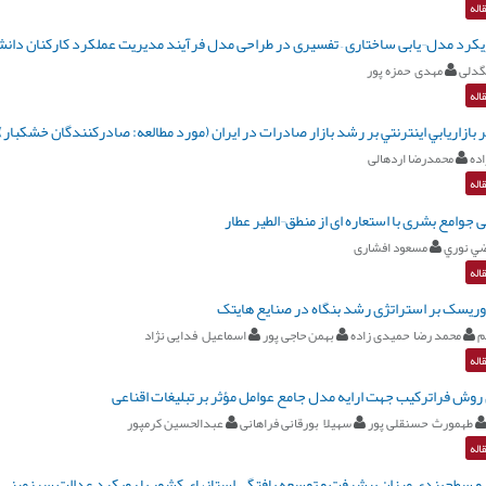
اله
کرد مدل¬یابی ساختاری – تفسیری در طراحی مدل فرآیند مدیریت عملکرد کارکنان دا
گدلی
مهدی حمزه پور
اله
 بازاريابي اينترنتي بر رشد بازار صادرات در ايران (مورد مطالعه: صادركنندگان خشكبار)
ده
محمدرضا اردهالی
اله
 جوامع بشری با استعاره ای از منطق¬الطیر عطار
ي نوري
مسعود افشاری
اله
 وریسک بر استراتژی رشد بنگاه‌ در صنایع هایتک
م
محمد رضا حمیدی زاده
بهمن حاجی پور
اسماعیل فدایی نژاد
اله
روش فراترکیب جهت ارایه مدل جامع عوامل مؤثر بر تبلیغات اقناعی
طهمورث حسنقلی پور
سهیلا بورقانی فراهانی
عبدالحسین کرمپور
اله
 و سطح‌بندی ميزان پيشرفت و توسعه یافتگی استانهای کشور با رويكرد عدالت سرزميني