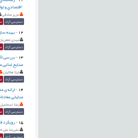
"اقتصادي و تول
عزیز صادقی
دسترسی آزاد
مق
12
-
بهينه ‏سا
مهدی جعفریان
دسترسی آزاد
مق
13
-
بررسی تأث
صنایع غذایی م
لیلا هلالیان
دسترسی آزاد
مق
-
14
مدلیابی معادلات 
رضا اسماعیل 
دسترسی آزاد
مق
15
-
رویکرد قا
علیرضا علی ا
دسترسی آزاد
مق