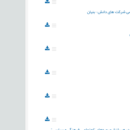
نشی شرکت¬های دانش¬¬بنیان
 در هر يك از عرصه‌هاي "اجتماعي، فرهنگي و سياسي"،