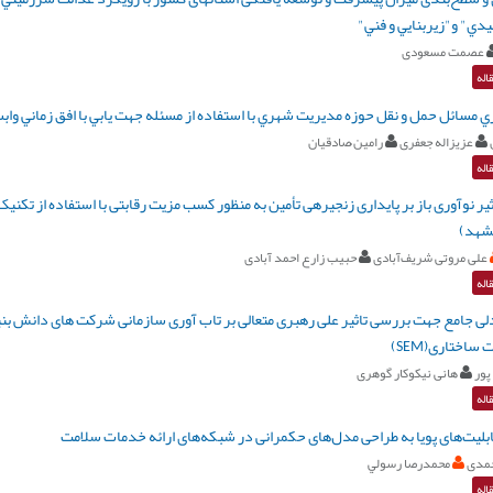
يدي" و"زيربنايي و فني"
عصمت مسعودی
اله
زي مسائل حمل و نقل حوزه مديريت شهري با استفاده از مسئله جهت‏ يابي با افق زماني واب
عزیزاله جعفری
رامین ُصادقیان
اله
یر نوآوری باز بر پایداری زنجیرهی تأمین به منظور کسب مزیت رقابتی با استفاده از تکن
شهد)
علی مروتی شریف‌آبادی
حبیب زارع احمد آبادی
اله
ساختاری(SEM)
پور
هانی نیکوکار گوهری
اله
بلیت‌های پویا به طراحی مدل‌های حکمرانی در شبکه‌های ارائه خدمات سلامت
حمدی
محمدرصا رسولي
اله