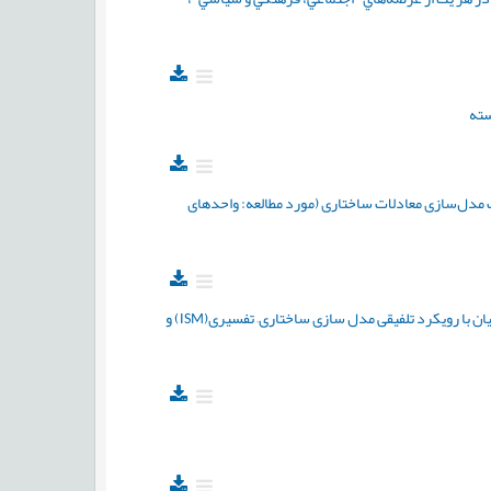
سته
یک مدل‌سازی معادلات ساختاری (مورد مطالعه: واحدهای
ارائه ی مدلی جامع جهت بررسی تاثیر علی رهبری متعالی بر تاب آوری سازمانی شرکت های دانش بنیان با رویکرد تلفیقی مدل سازی ساختاری– تفسیری(ISM) و