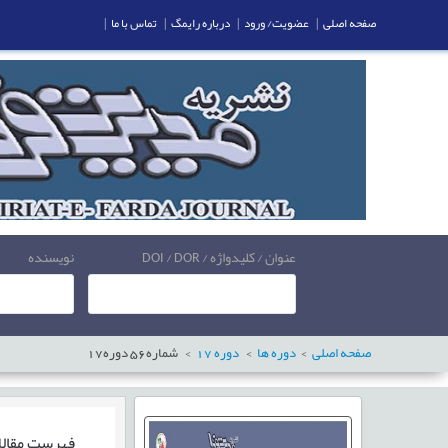
صفحه اصلی
|
عضویت/ ورود
|
درباره رایمگ
|
تماس با ما
|
عنوان / کلیدواژه / DOI / DOR
نویسنده
صفحه اصلی
دوره ها
دوره
17
شماره
56
دوره
17
فهرست مقال