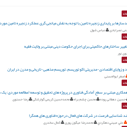
اله
ندسازها بر پایداری زنجیره تامین با توجه به نقش میانجی گری عملکرد زنجیره تامین مو
عی نصرابادی
عباس شول
اله
غییر ساختارهای حاکمیتی برای اجرای حکومت دینی مبتنی بر ولایت ‏فقیه
وی نور
اله
د و زوایای اقتصادی-مدیریتی اکو توریسم، توریسم مذهبی-تاریخی و مدرن در ایران
اصغر ابوالحسنی
اله
همکاری مبتنی بر سطح آمادگی فناوری در پروژه های تحقیق و توسعه (مطالعه موردی: یک 
حسین دهقانی پوده
محسن چشم براه
محمدحسین کریمی گوارشکی
رضا حسنوی
اله
یند شناسایی فرصت در شرکت های فعال درحوزه فناوری های همگرا
علي مبيني دهكردي
محمدرضا ميگون پوری
کمال سخدری