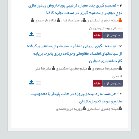
2
-
تصميم گیری چند معیاره تركيبي پویا با روش ویكور فازی
نوع دوم برای تصمیم گیری در صنعت تولید كاغذ
میثم جعفری اسکندری
رامین صادقیان
فتانه یاراحمدی
مصطفی یوسفی طزرجان
دسترسی آزاد
مقاله
3
-
توسعه الگوی ارزیابی عملکرد سازمانهای صنعتی برگرفته
از سیاستهای اقتصاد مقاومتی و برنامه ریزی پابرجا برپایه
کارت امتیازی متوازن
حمیدرضا مسعودی
میثم جعفری اسکندری
علیرضا علی
احمدی
دسترسی آزاد
مقاله
4
-
حل مساله زمانبندی پروژه در حالت پایدار با محدودیت
منابع و موعد تحویل بازه ای
میثم جعفری اسکندری
روزبه عزیزمحمدی