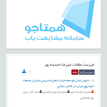
فهرست مقالات
عليرضا خجسته پور
دسترسی آزاد
مقاله
1
-
تدوين مدل توسعه مهارت هاي مديريتي مديران صنعت
خودروي ايران در كلاس جهاني
عليرضا خجسته پور
محمدرضا پورابراهيمي
سيد اكبر نيلي
پور طباطبائي