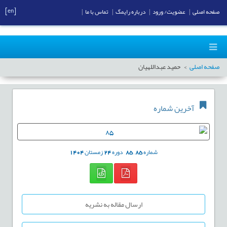
[en]
صفحه اصلی
|
عضویت/ ورود
|
درباره رایمگ
|
تماس با ما
|
صفحه اصلی
حمید عبداللهیان
آخرین شماره
شماره
85
,
85
دوره
24
زمستان
1404
ارسال مقاله به نشریه