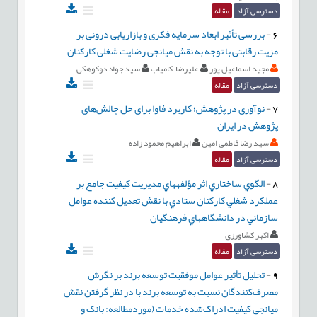
دسترسی آزاد
مقاله
6
-
بررسی تأثیر ابعاد سرمایه فکری و بازاریابی درونی بر
مزیت رقابتی با توجه به نقش میانجی رضایت شغلی کارکنان
مجید اسماعیل پور
علیرضا کامیاب
سید جواد دوکوهکی
دسترسی آزاد
مقاله
7
-
نوآوری در پژوهش؛ کاربرد فاوا برای حل چالش‌های
پژوهش در ایران
سید رضا فاطمی امین
ابراهیم محمود زاده
دسترسی آزاد
مقاله
8
-
الگوي ساختاري اثر مؤلفههاي مديريت کيفيت جامع بر
عملکرد شغلي کارکنان ستادي با نقش تعديل کننده عوامل
سازماني در دانشگاههاي فرهنگيان
اکبر کشاورزی
دسترسی آزاد
مقاله
9
-
تحلیل تأثیر عوامل موفقیت توسعه برند بر نگرش
مصرف‌کنندگان نسبت به توسعه برند با در نظر گرفتن نقش
میانجی کیفیت ادراک‌شده خدمات (موردمطالعه: بانک و