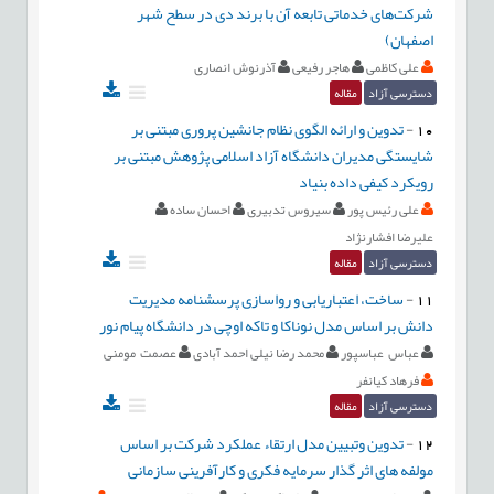
شرکت‌های خدماتی تابعه آن با برند دی در سطح شهر
اصفهان)
علی کاظمی
هاجر رفیعی
آذرنوش انصاری
دسترسی آزاد
مقاله
10
-
تدوین و ارائه الگوی نظام جانشین پروری مبتنی بر
شایستگی مدیران دانشگاه آزاد اسلامی پژوهش مبتنی بر
رویکرد کیفی داده بنیاد
علی رئیس پور
سیروس تدبیری
احسان ساده
علیرضا افشارنژاد
دسترسی آزاد
مقاله
11
-
ساخت، اعتباریابی و رواسازی پرسشنامه مدیریت
دانش بر اساس مدل نوناکا و تاکه اوچی در دانشگاه پیام نور
عباس عباسپور
محمد رضا نیلی احمد آبادی
عصمت مومنی
فرهاد کیانفر
دسترسی آزاد
مقاله
12
-
تدوین وتبیین مدل ارتقاء عملکرد شرکت بر اساس
مولفه های اثر گذار سرمایه فکری و کارآفرینی سازمانی