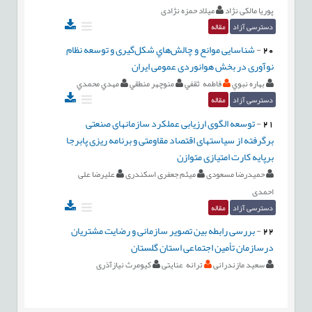
پوریا مالکی نژاد
میلاد حمزه نژادی
دسترسی آزاد
مقاله
20
-
شناسایی موانع و چالش‌هاي شکل‌گیری و توسعه نظام
نوآوری در بخش هوانوردی عمومی ایران
بهاره نبوي
فاطمه ثقفي
منوچهر منطقي
مهدي محمدي
دسترسی آزاد
مقاله
21
-
توسعه الگوی ارزیابی عملکرد سازمانهای صنعتی
برگرفته از سیاستهای اقتصاد مقاومتی و برنامه ریزی پابرجا
برپایه کارت امتیازی متوازن
حمیدرضا مسعودی
میثم جعفری اسکندری
علیرضا علی
احمدی
دسترسی آزاد
مقاله
22
-
بررسی رابطه بین تصویر سازمانی و رضایت مشتریان
درسازمان تأمین اجتماعی استان گلستان
سعید مازندرانی
ترانه عنایتی
کیومرث نیازآذری