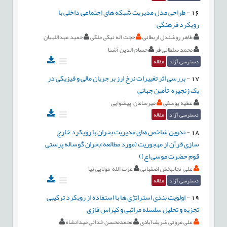
16
-
طراحی مدل مدیریت شبکه های اجتماعی داخلی با
رویکرد فرهنگی
طاهر روشندل اربطانی
حجت اله نیکی ملکی
حمید عبداللهیان
محمد سلطانی فر
حسام الدین آشنا
دسترسی آزاد
مقاله
17
-
بررسی اثر تغییرات نرخ ارز بر جریان مالی و فیزیکی در
یک زنجیره¬تأمین جهانی
عطیه یوسفی
میرسامان پیشوایی
دسترسی آزاد
مقاله
18
-
تدوین شاخص های مدیریت بحران با رویکرد خارج
سازی قرآن از مهجوریت (مورد مطالعه:بحران گوساله پرستی
قوم حضرت موسی(ع))
علی نجاتبخش اصفهانی
عزت الله مولایی نیا
دسترسی آزاد
مقاله
19
-
اولویت بندی استراتژی ها با استفاده از رویکرد ترکیبی
تجزیه و تحلیل سلسله مراتبی و کپراس فازی
علی مروتی شریف‌آبادی
محمدمحسن خدائی میدانشاه