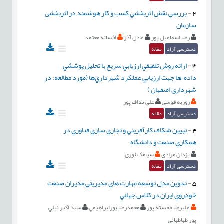
2
-
بررسي نقش اثربخشي کسب و کار هوشمند در اثربخشی
سازمان
رضا اسماعیل پور
عادل آذر
افسانه معتمد
دسترسی آزاد
مقاله
3
-
ارائه روش تلفيقي ارزيابي سريع با تحليل پوششي
داده¬ها جهت ارزيابي عملکرد شهرداري‌ها (مورد مطالعه: در
شهرداری اصفهان )
روزبه قوسی
علي نداف پور
دسترسی آزاد
مقاله
4
-
تبيين شکاف کارآفريني و تجاري سازي فناوري در
همکاري صنعت و دانشگاه
یزدان مرادی
سیامک نوری
دسترسی آزاد
مقاله
5
-
تدوين مدل توسعه مهارت هاي مديريتي مديران صنعت
خودروي ايران در كلاس جهاني
عليرضا خجسته پور
محمدرضا پورابراهيمي
سيد اكبر نيلي
پور طباطبائي