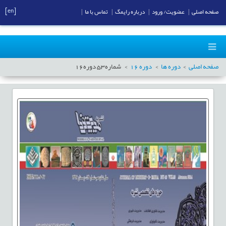
[en]
صفحه اصلی
|
عضویت/ ورود
|
درباره رایمگ
|
تماس با ما
|
صفحه اصلی
دوره ها
دوره
16
شماره
53
دوره
16