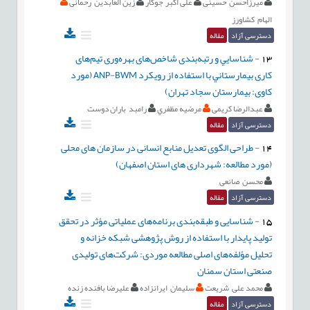
میرزاحسن حسینی
علی اکبر جوکار
زین العابدین رحمانی
الهام کشاورز
دسترسی آزاد
مقاله
13
-
شناسايي و رتبه‌بندی شاخص‌های بهره‌وری تیم‌های
کاری بيمارستاني با استفاده از رويكرد ANP-BWM (مورد
کاوی: بیمارستان سجاد تهران)
عبدالرضا کریمی
مرضيه مظفري
رامبد باران دوست
دسترسی آزاد
مقاله
14
-
طراحی الگوی تعدیل منابع انسانی در سازمان های محلی
(مورد مطالعه: شهرداری های استان اصفهان)
محسن صانعی
دسترسی آزاد
مقاله
15
-
شناسایی و طبقه‌بندی برنامه‌های عملیاتی مؤثر در تحقق
تولید پایدار با استفاده از روش پژوهشی شبکه خزانه و
تحلیل مؤلفه‌های اصلی مطالعه موردی: شرکت‌های تولیدی
صنعتی استان سمنان
محمد علی شریعت
سلیمان ایرانزاده
علیرضا بافنده زنده
دسترسی آزاد
مقاله