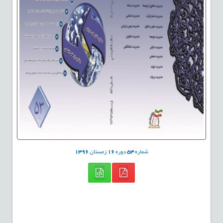
شماره
53
دوره
16
زمستان
1396