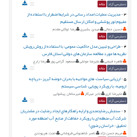
دسترسی آزاد
مقاله
3
-
مدیریت عملیات امداد رسانی در شرایط اضطرار با استفاده از
مفهوم تور پوششی و امکان ارسال مستقیم
حسین جمالی
مهدی بشیری
رضا توکلی مقدم
دسترسی آزاد
مقاله
4
-
طراحی و تبیین مدل حاکمیت عمومی: با استفاده از روش رویش
نظریه ها مورد مطالعه سازمان های دولتی استان فارس
طاهره فیضی
علیرضا موغلی
مسعود گرامی پور
رضا زارع
دسترسی آزاد
مقاله
5
-
ارزیابی سیاست¬های مواجهه با بحران حوضه آبریز «دریاچه
ارومیه» با رویکرد پویایی¬شناسی سیستم
علیرضا لاری
جابر مهرکار
میرسامان پیشوایی
دسترسی آزاد
مقاله
6
-
سنجش رضايتمندی و ارايه راهكارهاي ايجاد رضايت در مشتريان
شركت آب منطقه ای با رويكرد حفاظت از منابع آب (منطقه مورد
تحقيق : خراسان رضوي)
مریم حسن نژاد
ناصر شاهنوشی فروشانی
حجت هریوندی