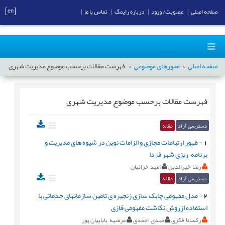
[en]
صفحه اصلی
|
عضویت/ ورود
|
درباره رایمگ
|
تماس با ما
|
صفحه اصلی
محورهای موضوعی
فهرست مقالات برحسب موضوع
مدیریت شهری
فهرست مقالات برحسب موضوع
مدیریت شهری
دسترسی آزاد
مقاله
1
-
ظهور ارتباطات مجازی و الزامات نوین در شیوه های مدیریت و
برنامه¬ریزی شهر فردا
رضا خیرالدین
امید خزائیان
دسترسی آزاد
مقاله
2
-
مدل مفهومی چابک سازی زنجیره ی تامین سازمانهای خدماتی با
استفاده ازروش نگاشت مفهومی فازی
رکسانا فکری
مهدی احمدی
مرضیه باباییان پور