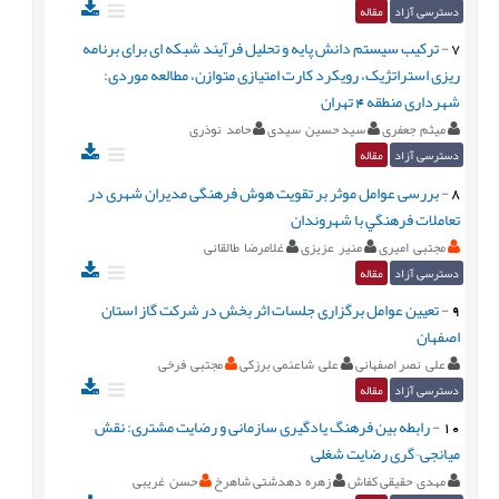
دسترسی آزاد
مقاله
7
-
ترکیب سیستم دانش پایه و تحلیل فرآیند شبکه ای برای برنامه
ریزی استراتژیک، رویکرد کارت امتیازی متوازن، مطالعه موردی:
شهرداری منطقه 4 تهران
میثم جعفری
سید حسین سیدی
حامد نوذری
دسترسی آزاد
مقاله
8
-
بررسی عوامل موثر بر تقويت هوش فرهنگی مدیران شهری در
تعاملات فرهنگي با شهروندان
مجتبی امیری
منیر عزیزی
غلامرضا طالقانی
دسترسی آزاد
مقاله
9
-
تعیین عوامل برگزاری جلسات اثر بخش در شرکت گاز استان
اصفهان
علی نصر اصفهانی
علی شاعئمی برزکی
مجتبی فرخی
دسترسی آزاد
مقاله
10
-
رابطه بین فرهنگ یادگیری سازمانی و رضایت مشتری: نقش
میانجی¬گری رضایت شغلی
مهدی حقیقی کفاش
زهره دهدشتی شاهرخ
حسن غریبی