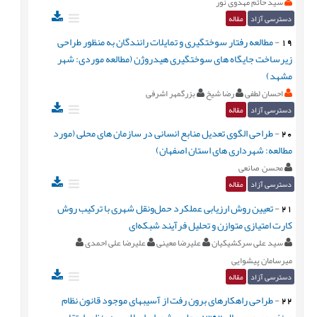
سید حاتم مهدوی نور
دسترسی آزاد
مقاله
19
-
مطالعه رفتار سوختگیری و تمایلات رانندگان به منظور طراحی
زیرساخت جایگاه های سوختگیری هیدروژن (مطالعه موردی: شهر
مشهد)
احسان لطفی
رضا شیخ
بزرگمهر اشرفی
دسترسی آزاد
مقاله
20
-
طراحی الگوی تعدیل منابع انسانی در سازمان های محلی (مورد
مطالعه: شهرداری های استان اصفهان)
محسن صانعی
دسترسی آزاد
مقاله
21
-
تعیین روش ارزیابی عملکرد حمل‌ونقل شهری با ترکیب روش
کارت امتیازی متوازن و تحلیل فرآیند شبکه‌ای
سید علی سرکشیکیان
علیرضا معینی
علیرضا علی احمدی
میرسامان پیشوایی
دسترسی آزاد
مقاله
22
-
طراحی راهکارهای برون رفت از آسیبهای موجود قانون نظام
صنفی مصوب سال 1392 مجلس شورای اسلامی به منظور ارتقاء