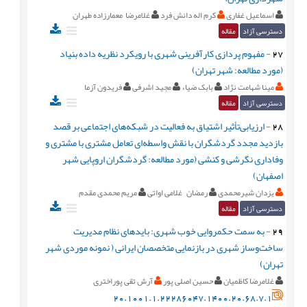
اسماعیل غفاری
کرم اله دانش فرد
غلامرضا معمارزاده طهران
دسترسی آزاد
مقاله
27
-
مفهوم پردازی کارآفرینی شهری با رویکرد نظریه داده بنیاد
(مورد مطالعه: شهر تهران)
مینا شهامت نژاد
بابک ضیاء
مجید اشرفی
فریدون آزما
دسترسی آزاد
مقاله
28
-
ارزیابی‌تأثیر اشتیاق به فعالیت در شبکه‌های اجتماعی بر قصد
بازدید مجدد گردشگران با نقش واسطه‌ای تعامل مشتری با مشتری و
وفاداری نگرشی و کنشی (مورد مطالعه: گردشگران اروپایی شهر
اصفهان)
یزدان شیرمحمدی
رمضان غلامی اواتی
مریم محمدی مقدم
دسترسی آزاد
مقاله
29
-
به سمت حکمروایی خوب شهری: بایدهای نظام مدیریت
ساخت‌وساز شهری در بازنمایی متخصصان ایرانی ( نمونه موردی شهر
تهران)
غلامرضا کاظمیان
حسین اصلی پور
آرش تقی پوراختری
20.1001.1.22286047.1400.20.68.7.1