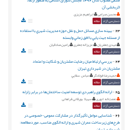
اثربخشی آن
محسن صرامی
ابراهیم عزیزی
دسترسی آزاد
مقاله
23
-
بهينه ‏سازي مسائل حمل و نقل حوزه مديريت شهري با استفاده
از مسئله جهت‏ يابي با افق زماني وابسته
مهدی جعفریان
عزیزاله جعفری
رامین ُصادقیان
دسترسی آزاد
مقاله
24
-
بررسي ارتباط ميان رضايت مشتريان و شكايت و اعتماد
مشتريان در شهرداري تهران
حميدرضا فولادگر
عباس سقايي
دسترسی آزاد
مقاله
25
-
ارائه الگوی راهبردی توسعه امنیت ساختمان‌ها در برابر زلزله
نعمت‌اله انوری
سهیلا بورقانی فراهانی
دسترسی آزاد
مقاله
26
-
شناسایی عوامل تأثیرگذار در مشارکت عمومی-خصوصی در
طرح‌های زیرساخت عمران شهری و ارائه الگوی مناسب. موردمطالعه:
شهرداری تهران.