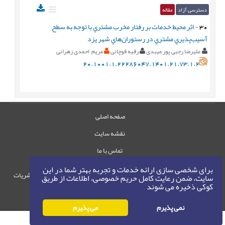
دسترسی آزاد
مقاله
30
-
اثر محيط خدمات بر رفتار مخرب مشتري با توجه به سطح
آسيب‌پذيري مشتري در رستوران‌هاي شهر يزد
علیرضا رجبی پور میبدی
رقیه قوچانی
مریم احمدی زهرانی
20.1001.1.22286047.1401.21.73.1.2
صفحه اصلی
نقشه سایت
تماس با ما
برای شخصی سازی ارائه خدمات و تجربه بهتر شما در این
حقوق این وب‌سایت متعلق به سامانه مدیریت نشریات
سایت، ضمن رعایت کامل حریم خصوصی، اطلاعات از طریق
کوکی ذخیره می شوند
رایمگ است.
حق نشر
1405-1396
©
نمی پذیرم
می پذیرم