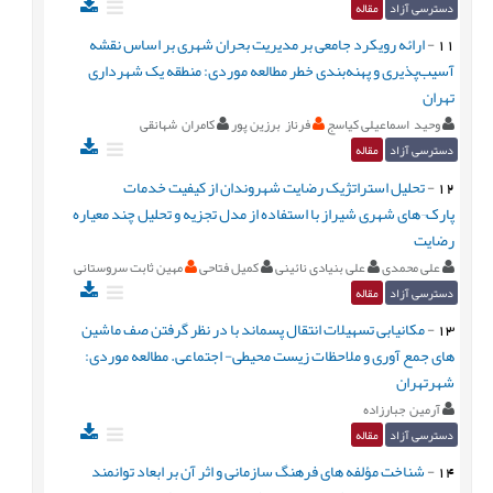
دسترسی آزاد
مقاله
11
-
ارائه رویکرد جامعی بر مدیریت بحران شهری بر اساس نقشه
آسیب‌پذیری و پهنه‌بندی خطر مطالعه موردی: منطقه یک شهرداری
تهران
وحید اسماعیلی کیاسج
فرناز برزین پور
کامران شهانقی
دسترسی آزاد
مقاله
12
-
تحلیل استراتژیک رضایت شهروندان از کیفیت خدمات
پارک¬های شهری شیراز با استفاده از مدل تجزیه و تحلیل چند معیاره
رضایت
علی محمدی
علی بنیادی نائینی
کمیل فتاحی
مهین ثابت سروستانی
دسترسی آزاد
مقاله
13
-
مکانیابی تسهیلات انتقال پسماند با در نظر گرفتن صف ماشین
های جمع آوری و ملاحظات زیست محیطی- اجتماعی. مطالعه موردی:
شهرتهران
آرمین جبارزاده
دسترسی آزاد
مقاله
14
-
شناخت مؤلفه های فرهنگ سازمانی و اثر آن بر ابعاد توانمند