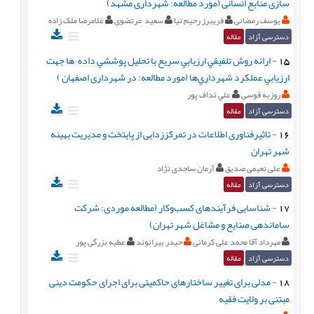
سازی منابع انسانی (مورد مطالعه: شهرداری مشهد)
یوسف رمضانی
فریبرز رحیم نیا
سعید مرتضوی
غلامرضا ملک زاده
دسترسی آزاد
مقاله
15
-
ارائه روش تلفيقي ارزيابي سريع با تحليل پوششي داده¬ها جهت
ارزيابي عملکرد شهرداري‌ها (مورد مطالعه: در شهرداری اصفهان )
روزبه قوسی
علي نداف پور
دسترسی آزاد
مقاله
16
-
تاثیرفناوری اطلاعات در تمرکززدایی از پایتخت و مدیریت بهینه
شهر تهران
علی نعیمی صدیق
آرمان ساجدی نژاد
دسترسی آزاد
مقاله
17
-
شناسایی فرآیندهای کسب‌وکار (مطالعه موردی: شرکت
ساماندهی صنایع و مشاغل شهر تهران)
مهرداد آقا محمد علی کرمانی
حیدر بیرانوند
عطیه بزرگی پور
دسترسی آزاد
مقاله
18
-
مدلی برای تغییر ساختارهای حاکمیتی برای اجرای حکومت دینی
مبتنی بر ولایت ‏فقیه