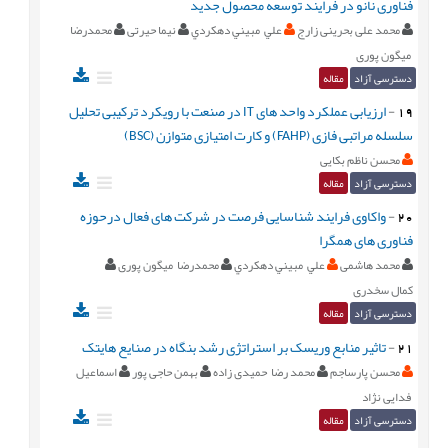
فناوری نانو در فرایند توسعه محصول جدید
محمد علی بحرینی زارج
علي مبيني دهكردي
نیما حیرتی
محمدرضا
ميگون پوری
دسترسی آزاد
مقاله
19
-
ارزیابی عملکرد واحد های IT در صنعت با رویکرد ترکیبی تحلیل
سلسله مراتبی فازی (FAHP) و کارت امتیازی متوازن (BSC)
محسن ناظم بکایی
دسترسی آزاد
مقاله
20
-
واکاوی فرایند شناسایی فرصت در شرکت های فعال درحوزه
فناوری های همگرا
محمد هاشمی
علي مبيني دهكردي
محمدرضا ميگون پوری
کمال سخدری
دسترسی آزاد
مقاله
21
-
تاثیر منابع وریسک بر استراتژی رشد بنگاه‌ در صنایع هایتک
محسن پارساجم
محمد رضا حمیدی زاده
بهمن حاجی پور
اسماعیل
فدایی نژاد
دسترسی آزاد
مقاله