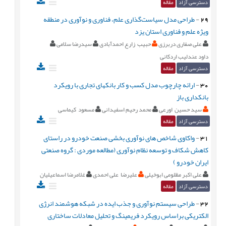
دسترسی آزاد
مقاله
29
-
طراحی مدل سیاست‌گذاری علم، فناوری و نوآوری در منطقه
ویژه علم و فناوری استان یزد
علی صفاری دربرزی
حبیب زارع احمدآبادی
سیدرضا سلامی
داود عندلیب اردکانی
دسترسی آزاد
مقاله
30
-
ارائه چارچوب مدل کسب و کار بانک‏های تجاری با رویکرد
بانکداری باز
سید حسین اورعی
محمد رحیم اسفیدانی
مسعود کیماسی
دسترسی آزاد
مقاله
31
-
واکاوی شاخص های نوآوری بخشی صنعت خودرو در راستای
کاهش شکاف و توسعه نظام نوآوری (مطالعه موردی : گروه صنعتی
ایران خودرو )
علی اکبر مظلومی ابوخیلی
علیرضا علی احمدی
غلامرضا اسماعیلیان
دسترسی آزاد
مقاله
32
-
طراحی سیستم نوآوری و جذب ایده در شبکه هوشمند انرژی
الکتریکی براساس رویکرد فریمینگ و تحلیل معادلات ساختاری