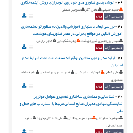
39
-
خوشه بندی فناوری های خودروی خودران با روش آینده نگاری
حميد حنيفي
عادل آذر
منوچهر منطقی
دسترسی آزاد
مقاله
40
-
بررسی ابعاد دستیاری آموزشی والدین به منظور توانمندسازی
آموزش آنلاین در مواقع بحرانی در عصر فناوریهای هوشمند
مهناز پورجعفری شیرجوپشت
زهره شکیبایی
هاجر زارعی
دسترسی آزاد
مقاله
41
-
ارایه مدل زنجیره تامین نوآورانه صنعت نفت تحت شرایط عدم
اطمینان
علی کمایی
ابو تراب علیرضایی
قنبر عباس پور اسفدن
اشرف شاه
منصوری
دسترسی آزاد
مقاله
42
-
شناسایی و مدلسازی ساختاری تفسیری عوامل موثر بر
شایستگی بنیادی مدیران منابع انسانی مرتبط با استارتاپ های حمل و
نقل
مهشید سلیمانی
سید موسی خادمی
علی شاه نظری درچه
سعید
عبدالمنافی
دسترسی آزاد
مقاله