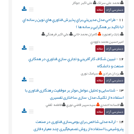
محمد علی سرلک
علی اکبر جوکار
دسترسی آزاد
مقاله
11
-
طراحي مدل مديريتي براي پذيرش فناوري هاي نوين رسانه اي
(با تاكيد بر همگرايي رسانه ها )
بابك راهنورد
كامران محمد خاني
علي اكبر فرهنگي
اميرحسين محمد داوودي
دسترسی آزاد
مقاله
12
-
تبيين شکاف کارآفريني و تجاري سازي فناوري در همکاري
صنعت و دانشگاه
یزدان مرادی
سیامک نوری
دسترسی آزاد
مقاله
13
-
شناسایی و تحلیل عوامل موثر بر موفقیت رهنگاری فناوری با
استفاده از تکنیک مدل¬سازی ساختاری تفسیری
افسانه احمدي
سيدسپهر قاضي نوري
فاطمه ثقفي
دسترسی آزاد
مقاله
14
-
ارائه مدلی شاخص برای بومی‌سازی فناوری در صنعت
پتروشیمی با استفاده از روش تصمیم‌گیری چند معیاره فازی