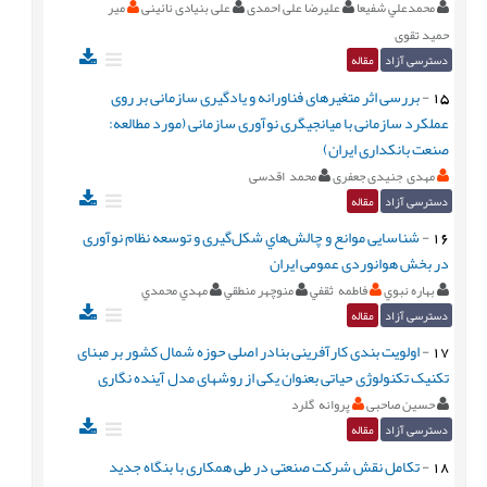
محمدعلي شفيعا
علیرضا علی احمدی
علی بنیادی نائینی
میر
حمید تقوی
دسترسی آزاد
مقاله
15
-
بررسی اثر متغیرهای فناورانه و یادگیری سازمانی بر روی
عملکرد سازمانی با میانجیگری نوآوری سازمانی (مورد مطالعه:
صنعت بانکداری ایران)
مهدی جنیدی جعفری
محمد اقدسی
دسترسی آزاد
مقاله
16
-
شناسایی موانع و چالش‌هاي شکل‌گیری و توسعه نظام نوآوری
در بخش هوانوردی عمومی ایران
بهاره نبوي
فاطمه ثقفي
منوچهر منطقي
مهدي محمدي
دسترسی آزاد
مقاله
17
-
اولویت بندی کارآفرینی بنادر اصلی حوزه شمال کشور بر مبنای
تکنیک تکنولوژی حیاتی بعنوان یکی از روشهای مدل آینده نگاری
حسین صاحبی
پروانه گلرد
دسترسی آزاد
مقاله
18
-
تکامل نقش شرکت صنعتی در طی همکاری با بنگاه جدید