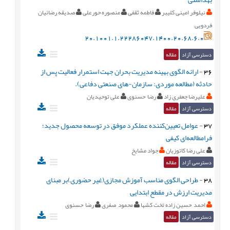
نیلوفر امینی کلیبر
فاطمه ثقفی
منصوره حورعلی
صدیقه رضائیان
فردویی
20.1001.1.22286047.1400.20.68.6.0
دسترسی آزاد
مقاله
36
-
ارائه الگوی بهینه مدیریت بحران جهت استمرار فعالیت پس از
حادثه (مطالعه موردی: سازمان-های صنعتی دفاعی).
علیرضا جعفری زاد
رضا حسنوی
علی توحیدیان
دسترسی آزاد
مقاله
37
-
عوامل تعیین‌کننده عملکرد موفق در توسعه محصول جدید؛
فرامطالعه‌ای کیفی
علی رضا کاتوزیان
جواد مشایخ
دسترسی آزاد
مقاله
38
-
طراحی الگوی مناسب آموزش مجازی(غیر حضوری)بر مبنای
مدیریت ارزش در مقطع ابتدایی
احمد حسین زاده تخت کشها
محمود صفری
رضا حسنوی
دسترسی آزاد
مقاله