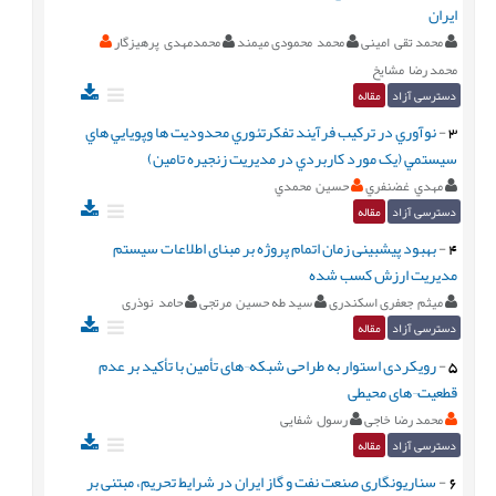
ایران
محمد تقی امینی
محمد محمودی میمند
محمدمهدی پرهیزگار
محمد رضا مشایخ
دسترسی آزاد
مقاله
3
-
نوآوري در ترکيب فرآيند تفکرتئوري محدوديت ها وپويايي هاي
سيستمي (يک مورد کاربردي در مديريت زنجيره تامين)
مهدي غضنفري
حسين محمدي
دسترسی آزاد
مقاله
4
-
بهبود پیشبینی زمان اتمام پروژه بر مبنای اطلاعات سیستم
مدیریت ارزش کسب شده
میثم جعفری اسکندری
سید طه حسین مرتجی
حامد نوذری
دسترسی آزاد
مقاله
5
-
رویکردی استوار به طراحی شبکه¬های تأمین با تأکید بر عدم
قطعیت¬های محیطی
محمد رضا خاجی
رسول شفایی
دسترسی آزاد
مقاله
6
-
سناریونگاری صنعت نفت و گاز ایران در شرایط تحریم، مبتنی بر