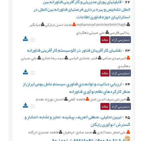
22
-
قابلیتهای پویای مدیریتی و کارآفرینی فناورانه بین
الملل:تشخیص و بهره برداری فرصتهای فناورانه بین الملل در
استارتاپهای حوزه فناوری اطلاعات
mohammad amin keshmiri hagh
محمد حسن مبارکي
جهانگیر
یدالهی فارسی
علي مبيني دهكردي
دسترسی آزاد
مقاله
23
-
نقش‎های کارآفرینان فناور در اکوسیستم کارآفرینی فناورانه
امیرمهدی میثمی
قنبر محمّدی الیاسی
سید رضا حجازی
علي مبيني
دهكردي
دسترسی آزاد
مقاله
24
-
ارزيابي جذابيت و توانمندي فناوري سیستم عامل بومی ايران از
منظر كاركردهاي نظام نوآوري فناورانه
امیرعلی سیف الدین اصل
فاطمه ثقفي
احسان نورزاد مقدم
دسترسی آزاد
مقاله
25
-
تبیین تحلیلی ـ منطقی (تعریف، پیشینه، تمایز و تشابه، انتشار و
گسترش) نوآوری رایگان
علی اصغر سعدآبادی
محمد صادق خیاطیان
فاطمه محمدی اترگله
20.1001.1.22286047.1400.20.67.6.8