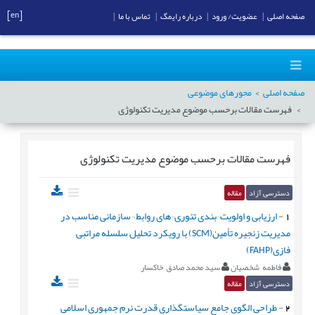
[en]
صفحه اصلی
|
عضویت/ ورود
|
درباره رایمگ
|
تماس با ما
|
صفحه اصلی
محورهای موضوعی
فهرست مقالات برحسب موضوع
مدیریت تکنولوژی
فهرست مقالات برحسب موضوع
مدیریت تکنولوژی
دسترسی آزاد
مقاله
1
-
ارزیابی و اولویت¬بندی تئوری¬های روابط ¬سازمانی مناسب در
مدیریت زنجیره تأمین(SCM) با رویکرد تحلیل سلسله مراتبی
فازی(FAHP)
فاطمه شخصیان
سید محمد صادق خاکسار
دسترسی آزاد
مقاله
2
-
طراحی الگوی جامع سیاستگذاری قدرت نرم جمهوری اسلامی