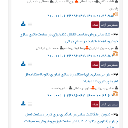
فاطمه ثقفي
حمید لسانی
روح الله حسینی
مصطفی عابدینی
پاریزی
20.1001.1.22286047.1400.20.69.9.5
دسترسی آزاد
مقاله
33
-
شناسایی روش مناسب انتقال تکنولوژی در صنعت باتری سازی
خودرو با هدف تولید در سطح جهانی
امیرحسین لطیفیان
رضا توکلی مقدم
محمد علی کرامتی
20.1001.1.22286047.1400.20.68.5.9
دسترسی آزاد
مقاله
34
-
طراحی مدلی برای استانداردسازی فناوری نانو با استفاده از
نظریه پردازی داده بنیاد
مجتبی بحیرائی
منوچهر منطقی
عباس خمسه
20.1001.1.22286047.1400.20.69.6.2
دسترسی آزاد
مقاله
35
-
تدوین ره‌نگاشت مبتنی بر یادگیری برای کاربردصنعت نسل
چهارم (فناوری اینترنت اشیا) در صنعت توزیع و فروش محصولات
بهداشتی