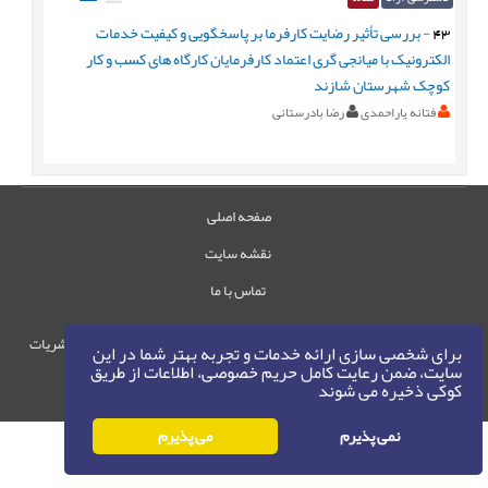
43
-
بررسی تأثیر رضایت کارفرما بر پاسخگویی و کیفیت خدمات
الکترونیک با میانجی گری اعتماد کارفرمایان کارگاه های کسب و کار
کوچک شهرستان شازند
فتانه یاراحمدی
رضا بادرستانی
صفحه اصلی
نقشه سایت
تماس با ما
حقوق این وب‌سایت متعلق به سامانه مدیریت نشریات
برای شخصی سازی ارائه خدمات و تجربه بهتر شما در این
رایمگ است.
سایت، ضمن رعایت کامل حریم خصوصی، اطلاعات از طریق
کوکی ذخیره می شوند
حق نشر
1405-1396
©
نمی پذیرم
می پذیرم