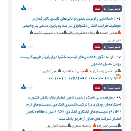
دسترسی آزاد
مقاله
26
-
شناسایی و اولویت بندی توانایی‌های کلیدی تاثیرگذار بر
موفقیت فرآیند انتقال تکنولوژی در صنایع پایین دستی پتروشیمی
عباس خمسه
یداله صادقی مرزناکی
مهرداد حسینی شکیب
تقی ترابی
دسترسی آزاد
مقاله
27
-
ارائه الگوی خط‌مشی‌های اینترنت اشیا در ایران از طریق کاربست
روش تحلیل مضمون
لیلا حسن زاده گراوند
مهدی عبدالحمید
امیر ذاکری
20.1001.1.22286047.1400.20.67.7.9
دسترسی آزاد
مقاله
28
-
عارضه یابی شبکه زنجیره تامین اعتبار نظام بانکی کشور با
استفاده از رویکرد فرا ترکیب تفسیری انتفادی(سیستم های نرم
(SSM) و سیستم های ابتکاری انتقادی(CSH)) (مورد مطالعه تامین
اعتبار شرکت های فناور از طریق بانک ملت)
عیسی جبارزاده
ابراهیم تیموری
سعید شوال پور