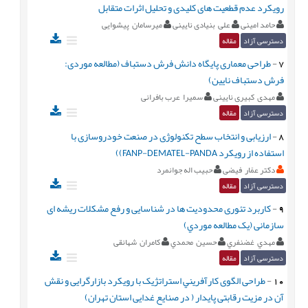
رویکرد عدم قطعیت های کلیدی و تحلیل اثرات متقابل
حامد امینی
علی بنیادی نایینی
میرسامان پیشوایی
دسترسی آزاد
مقاله
7
-
طراحی معماری پایگاه دانش فرش دستباف (مطالعه موردی:
فرش دستباف نایین)
مهدی کبیری نایینی
سمیرا عرب بافرانی
دسترسی آزاد
مقاله
8
-
ارزیابی و انتخاب سطح تکنولوژی در صنعت خودروسازی با
استفاده از رویکرد FANP-DEMATEL-PANDA))
دکتر عمّار فیضی
حبیب اله جوانمرد
دسترسی آزاد
مقاله
9
-
کاربرد تئوری محدودیت ها در شناسایی و رفع مشکلات ریشه ای
سازمانی (يک مطالعه موردي)
مهدي غضنفري
حسين محمدي
کامران شهانقی
دسترسی آزاد
مقاله
10
-
طراحی الگوی كارآفريني استراتژیک با رویکرد بازارگرایی و نقش
آن در مزیت رقابتی پایدار ( در صنایع غدایی استان تهران)