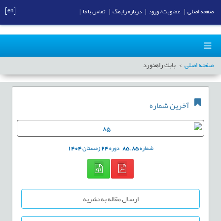
[en]
صفحه اصلی
|
عضویت/ ورود
|
درباره رایمگ
|
تماس با ما
|
صفحه اصلی
بابك راهنورد
آخرین شماره
شماره
85
,
85
دوره
24
زمستان
1404
ارسال مقاله به نشریه