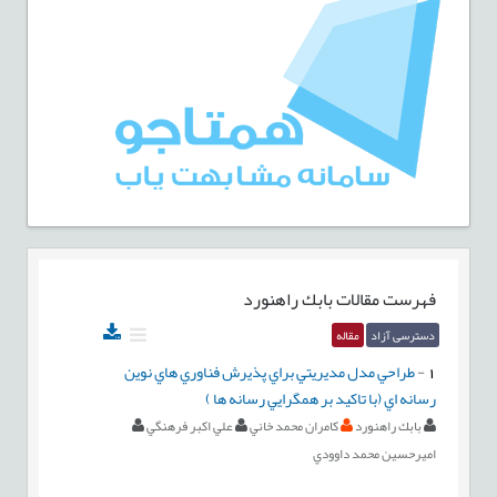
فهرست مقالات
بابك راهنورد
دسترسی آزاد
مقاله
1
-
طراحي مدل مديريتي براي پذيرش فناوري هاي نوين
رسانه اي (با تاكيد بر همگرايي رسانه ها )
بابك راهنورد
كامران محمد خاني
علي اكبر فرهنگي
اميرحسين محمد داوودي