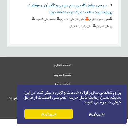
2
-
بررسی عوامل کلیدی جمع سپاری و تأثیر آن بر موفقیت
پروژه (مورد مطالعه: شرکت پدیده شاندیز)
میر حمید تقوی
علیرضا علی احمدی
محمدعلي شفيعا
پیمان اخوان
علی بنیادی نائینی
صفحه اصلی
نقشه سایت
تماس با ما
برای شخصی سازی ارائه خدمات و تجربه بهتر شما در این
سایت، ضمن رعایت کامل حریم خصوصی، اطلاعات از طریق
حقوق این وب‌سایت متعلق به سامانه مدیریت نشریات
کوکی ذخیره می شوند
رایمگ است.
حق نشر
1405-1396
نمی پذیرم
می پذیرم
©