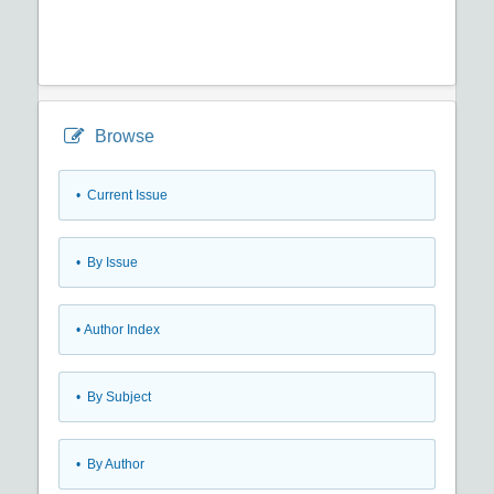
Browse
•
Current Issue
•
By Issue
•
Author Index
•
By Subject
•
By Author