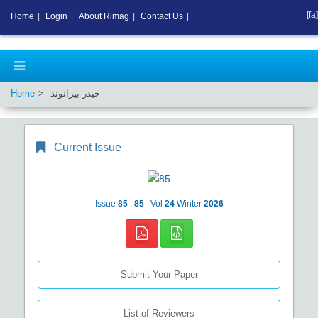
[fa]
Home
|
Login
|
About Rimag
|
Contact Us
|
Home
حیدر بیرانوند
Current Issue
Issue
85
,
85
Vol
24
Winter
2026
Submit Your Paper
List of Reviewers