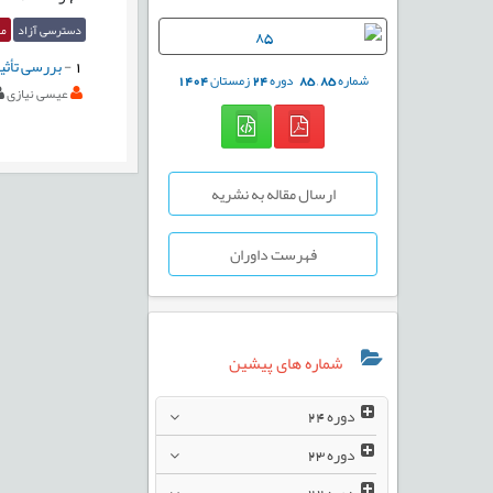
دسترسی آزاد
مق
1
-
بررسی تأثی
شماره
85
,
85
دوره
24
زمستان
1404
عیسی نیازی
ارسال مقاله به نشریه
فهرست داوران
شماره های پیشین
دوره
24
دوره
23
دوره
22