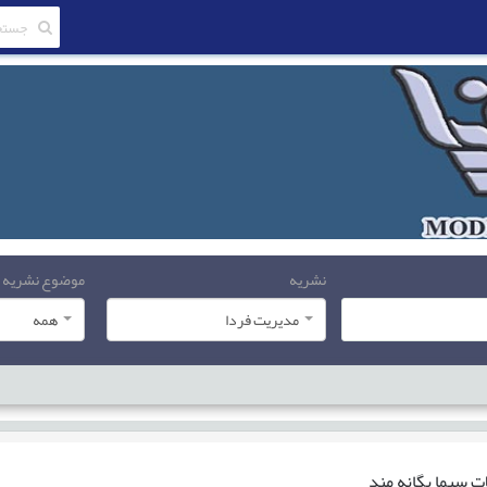
نشریه
موضوع نشریه
مدیریت فردا
همه
ات
سیما یگانه مند