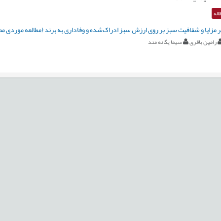
اله
ر مزایا و شفافیت سبز بر روی ارزش سبز ادراک‌شده و وفاداری به برند (مطالعه موردی م
رامین باقری
سیما یگانه مند