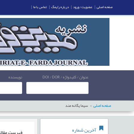
صفحه اصلی
|
عضویت/ ورود
|
درباره رایمگ
|
تماس با ما
|
عنوان / کلیدواژه / DOI / DOR
نویسنده
صفحه اصلی
سیما یگانه مند
آخرین شماره
فهرست مقال