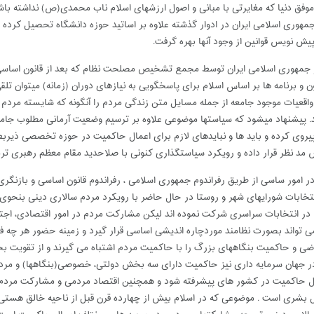
موفق دنیا که مغایرتی با مبانی و اصول ارزشهای اسلام ناب محمدی(ص) نداشته باشد 
جمهوری اسلامی ایران در ادوار گذشته علاوه بر اساتید حوزه دانشگاه تحصیل کرده و
پیش نویس قوانین از وجود آنها بهره گرفت.
 جمهوری اسلامی ایران توسط مجمع تشخیص مصلحت نظام که بعد از قانون اساسی از
 و برنامه ها بر اساس اسلام برای پاسخگویی به نیازهای دوران (زمانه) میتوان ت
اقعیات موجود جامعه از جمله مسایل متن زندگی مردم را آنگونه که شایسته مردم
د. پیشنهاد میشود که سیاستها موضوعی علاوه بر ترسیم وضعیت آرمانی مطلوب جام
 پیروی کرده و باید ها و نبایدهای لازم برای اعمال حاکمیت در حوزه تخصصی ذیربط
مد نظر قرار داده و رویکرد سیاستگذاری کنونی با صلاحدید مقام معظم رهبری ترم
ر امور ساسی از طریق رفراندوم جمهوری اسلامی ، رفراندوم قانون اساسی و بازنگ
تخابات شورایهای شهر و روستا در حال حاضر با رویکرد مردم سالاری دینی بنحوی
م در انتخابات سراسری شرکت نموده اند لیکن مشارکت مردم در امور اقتصادی، اج
ی تواند بصورت نظامند موردچاره اندیشی اساسی قرار گیرد و زمینه حضور هر چه فع
 حاکمیت بنگاههای بزرگ را با حاکمیت مردم اشتباه می گیرند و از تقویت بخش 
 در جهان سرمایه داری نیز حاکمیت دارای سه بخش دولتی، خصوصی(بنگاهها) و مرد
ل حاکمیت در کشور های پیشرفته شود و همچنین اقتصاد مردمی و مشارکت مردم
بشری است . موضوعی که در اسلام بیش از چهارده قرن قبل از ناحیه خالق هستی و ا