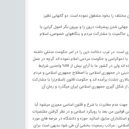
 مختلف را بخود مشغول نموده است. دو گانهایی نظیر:
ا- جهانی شدن پیشرفت درون زا و بیرون نگر اصول گرایی یا
مدنی حاکمیت با مشارکت مردم و بنگاههای خصوصی، اسلام
ااری است. در غرب دخالت دین را در امر حکومت منتفی داشته
با دموکراسی و حکومت مردمی اعلام نموده اند گرچه در عمل
حکومت کارتلها و تراستهای یک درصدی بر مردم نه تنها یک کشور بلکه اکثریت بر جهانیان عملی نموده اند ولی در کشور ما با آرای بیش از 98% واجدین شرایط
 دینی در جمهوری اسلامی با اصطلاح جمهوری اسلامی و مردم
لاری (ملت) برآمده اند و حکومت قانون (اسلام)را با مشارکت
 از شکل گیری جمهوری اسلامی ایران میگذرد و زمان آن
 جهت عدم مغایرت با شرع و قانون اساسی ممیزی میشود آیا
 قوانین من بعد با رویکرد اسلامی و در نظر گرفتن مقتضیات
 استانداران سابق، اساتید حوزه و دانشگاه در عرصه های مورد
اسلامی ، مراتب رسمیت بخشی آن طی شود.بدیهی است برای