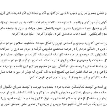
دو تمدن بشری بر روی زمین تا کنون دوگانهای فکری متعددی فکر اندیشمندان قرون
گرایی- آرمان گرایی واقع بینانه، توسعه عدالت- پیشرفت عدالت بنیان، توسعه درونز
رای تحول خواه ، نظری یا عملی- نظریه راهنمای عمل، دولت یا بازار یا جامعه 
لام آمریکایی – اسلام ناب محمدی(ص) ، دنیا و آخرت – دنیا مزرعه آخرت
ای اساسی که پایه جمهوری اسلامی ایران را شکل میدهد. مفاهیم، اسلام و مردم س
ذ دین در زندگی مردم را در عرصه شخصی مفروض گرفته و مردم سالاری را مترادف 
 حکوکت را جمهوری اسلامی ایران قرار داده اند که تعبیر دیگری از مردم سالاری
ن جامعه اسلامی درصدد حل دوگانگی بین دو مفهوم بنیادی دین (اسلام) و مردم سا
راحی و در ساختار نظان اسلامی تعبیع نموده اند اکنون که بیش از سی و هفت سال
مات بکارگیری این مفهوم ترکیبی را بدین شرح طرح نمائیم.
وری اسلامی توسط نمایندگان منخب مردم بتصویب میرسد و توسط شورای نگهبان از
که مجلس شورای اسلامی و شورای نگهبان سازوکاری را اتخاذ نمایند تا پیش نویس
روههایی متشکل از فقها و اسلام شناسان و حقوق دانان و وکلای سابق مجلس، وزرا و
ذاری طی یک برنامه های تنظیم شود و پس از بررسی در صحن علنی مجلس شورای 