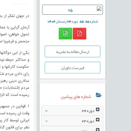
در جهان تفکر از ب
شماره
85
,
85
دوره
24
زمستان
1404
آرمان گرایی یا عمل
تحول خواهی- اصولگ
متحجر و فرشییا اس
ارسال مقاله به نشریه
یکی از این دوگانه
و حداکثر حیطه نو
فهرست داوران
رای دادن مردم شکل
سالاری دینی رهبرا
مردم (انتخابات) ط
رسیده است که الزا
شماره های پیشین
1. قوانین در جمه
دوره
24
وقت ان رسیده است 
دوره
23
ایرانی توسط کار پ
نظر برای قانون گ
دوره
22