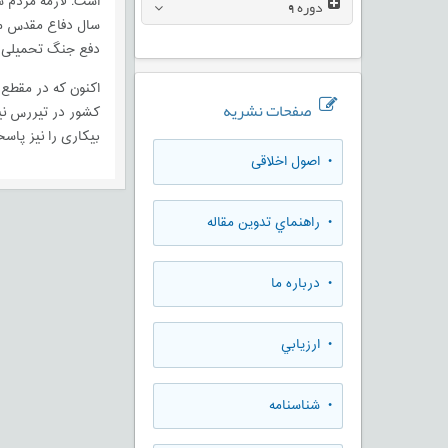
است. لازمه مردم 
دوره
9
سال دفاع مقدس مسئ
دفع جنگ تحمیلی چ
اکنون که در مقطع
صفحات نشریه
کشور در تیررس نیر
بیکاری را نیز پاسخ
• اصول اخلاقی
• راهنماي تدوين مقاله
• درباره ما
• ارزيابي
• شناسنامه