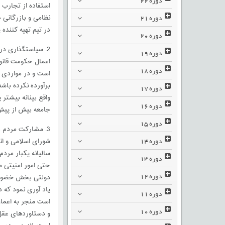
استفاده از تجارب 
دوره
21
نظامی و بازرگانی 
در تیم تهیه کننده 
دوره
20
2. سیاستگذاری در
دوره
19
اعمال حکومت قانون
دوره
18
است و در مواردی و
برآورده نکرده باش
دوره
17
واقع بینانه بیشتر
دوره
16
جامعه بیش از پیش 
دوره
15
3. مشارکت مردم د
دوره
14
شورای اسلامی و ان
سالیانه یکبار مرد
دوره
13
حتی امور امنیتی م
دوره
12
دولتی بخش خضوضی و
یاد آوری نمود که
دوره
11
است منجر به اعما
دوره
10
و دستاوردهای عقل 